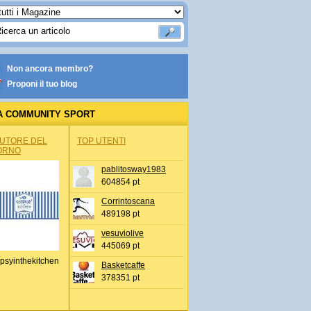
Non ancora membro?
Proponi il tuo blog
A COMMUNITY SPORT
AUTORE DEL
TOP UTENTI
ORNO
pablitosway1983
604854 pt
Corrintoscana
489198 pt
vesuviolive
445069 pt
psyinthekitchen
Basketcaffe
378351 pt