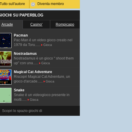
Tutto sull'autore
Diventa membro
 GIOCHI SU PAPERBLOG
Arcade
Casino'
Rompicapo
Pacman
Pac-Man é un video gioco creato nel
1979 da Toru......
Gioca
Nostradamus
Nostradamus è un gioco " shoot them
up" con una......
Gioca
Magical Cat Adventure
Riscopri Magical Cat Adventure, un
gioco d'arcade......
Gioca
Snake
Snake è un videogioco presente in
molti......
Gioca
Scopri lo spazio giochi di