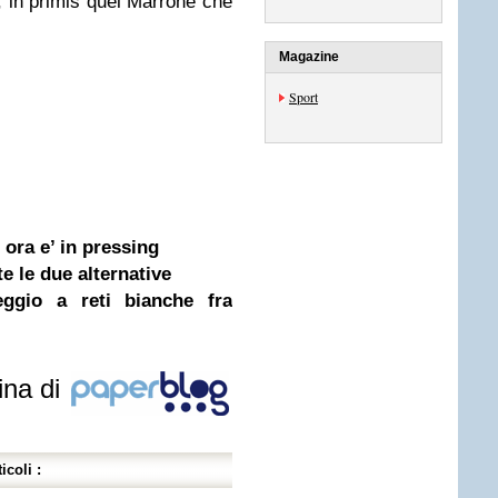
, in primis quel Marrone che
Magazine
Sport
r ora e’ in pressing
te le due alternative
ggio a reti bianche fra
ina di
icoli :