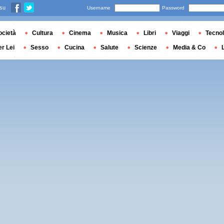
 su
Username
Password
ocietà
Cultura
Cinema
Musica
Libri
Viaggi
Tecnol
er Lei
Sesso
Cucina
Salute
Scienze
Media & Co