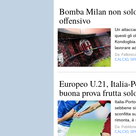
Bomba Milan non solo I
offensivo
Un attacca
questi gli o
Kondogbia 
lavorare ad
Da
Fattorec
CALCIO
SP
,
Europeo U.21, Italia-P
buona prova frutta sol
Italia-Port
sebbene si
sconfitta s
rimonta, è 
Da
Pablito
CALCIO
SP
,