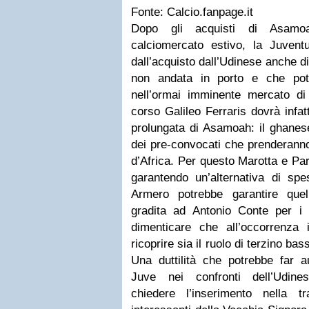
Fonte: Calcio.fanpage.it
Dopo gli acquisti di Asamo
calciomercato estivo, la Juve
dall’acquisto dall’Udinese anche d
non andata in porto e che potr
nell’ormai imminente mercato di 
corso Galileo Ferraris dovrà infat
prolungata di Asamoah: il ghanese 
dei pre-convocati che prenderann
d’Africa. Per questo Marotta e Para
garantendo un’alternativa di s
Armero potrebbe garantire quel
gradita ad Antonio Conte per i
dimenticare che all’occorrenza
ricoprire sia il ruolo di terzino bas
Una duttilità che potrebbe far 
Juve nei confronti dell’Udine
chiedere l’inserimento nella tr