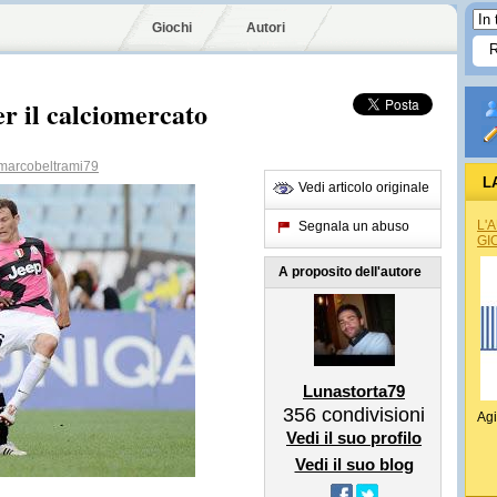
Giochi
Autori
r il calciomercato
arcobeltrami79
L
Vedi articolo originale
L'
Segnala un abuso
GI
A proposito dell'autore
Lunastorta79
356
condivisioni
Agi
Vedi il suo profilo
Vedi il suo blog