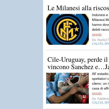
Le Milanesi alla risco
Indonesi e 
Milanesi.Mo
hanno dovut
debiti racc
seguito
Da
Aquila1
CALCIO
SP
,
Cile-Uruguay, perde il
vincono Sanchez e…J
All' estadi
spettatori 
cileno: un 
casa di aff
seguito
Da
Pablito
CALCIO
SP
,