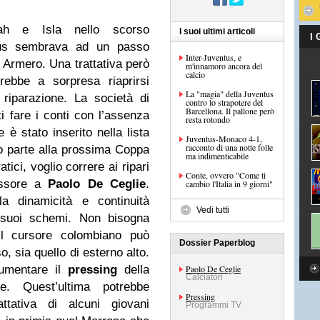
ah e Isla nello scorso
I suoi ultimi articoli
I
ntus sembrava ad un passo
Inter-Juventus, e
i Armero. Una trattativa però
m'innamoro ancora del
calcio
ebbe a sorpresa riaprirsi
La "magia" della Juventus
riparazione. La società di
contro lo strapotere del
Barcellona. Il pallone però
ti fare i conti con l’assenza
resta rotondo
è stato inserito nella lista
Juventus-Monaco 4-1,
racconto di una notte folle
o parte alla prossima Coppa
ma indimenticabile
tici, voglio correre ai ripari
Conte, ovvero "Come ti
pessore a
Paolo De Ceglie
.
cambio l'Italia in 9 giorni"
la dinamicità e continuità
Vedi tutti
 suoi schemi. Non bisogna
 il cursore colombiano può
Dossier Paperblog
so, sia quello di esterno alto.
aumentare il
pressing
della
Paolo De Ceglie
Calciatori
se. Quest’ultima potrebbe
Pressing
attativa di alcuni giovani
Programmi TV