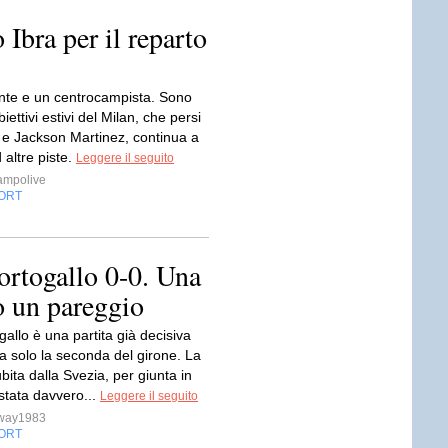
bra per il reparto
nte e un centrocampista. Sono
biettivi estivi del Milan, che persi
e Jackson Martinez, continua a
 altre piste.
Leggere il seguito
ampolive
ORT
ortogallo 0-0. Una
o un pareggio
ogallo è una partita già decisiva
a solo la seconda del girone. La
ubita dalla Svezia, per giunta in
stata davvero...
Leggere il seguito
sway1983
ORT