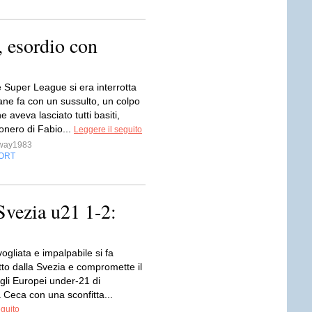
 esordio con
 Super League si era interrotta
ane fa con un sussulto, un colpo
e aveva lasciato tutti basiti,
onero di Fabio...
Leggere il seguito
sway1983
ORT
Svezia u21 1-2:
vogliata e impalpabile si fa
tto dalla Svezia e compromette il
li Europei under-21 di
 Ceca con una sconfitta...
eguito