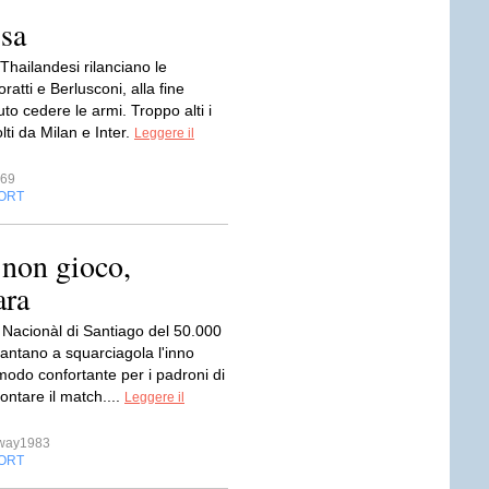
ssa
Thailandesi rilanciano le
ratti e Berlusconi, alla fine
o cedere le armi. Troppo alti i
olti da Milan e Inter.
Leggere il
769
ORT
 non gioco,
ara
o Nacionàl di Santiago del 50.000
cantano a squarciagola l'inno
modo confortante per i padroni di
rontare il match....
Leggere il
sway1983
ORT