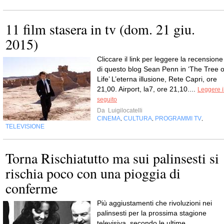
11 film stasera in tv (dom. 21 giu.
2015)
Cliccare il link per leggere la recensione
di questo blog Sean Penn in ‘The Tree o
Life’ L’eterna illusione, Rete Capri, ore
21,00. Airport, la7, ore 21,10....
Leggere i
seguito
Da
Luigilocatelli
CINEMA
CULTURA
PROGRAMMI TV
,
,
,
TELEVISIONE
Torna Rischiatutto ma sui palinsesti si
rischia poco con una pioggia di
conferme
Più aggiustamenti che rivoluzioni nei
palinsesti per la prossima stagione
televisiva, secondo le ultime