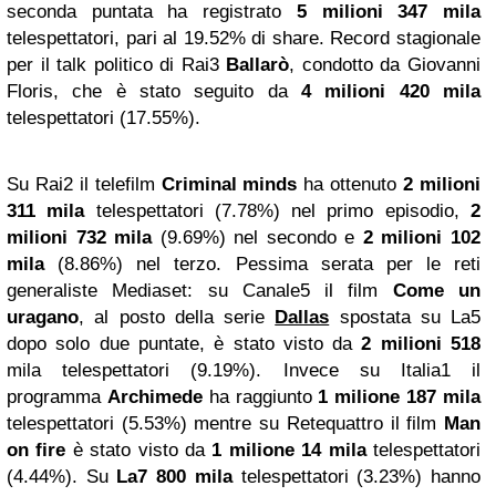
seconda puntata ha registrato
5 milioni 347 mila
telespettatori, pari al 19.52% di share. Record stagionale
per il talk politico di Rai3
Ballarò
, condotto da Giovanni
Floris, che è stato seguito da
4 milioni 420 mila
telespettatori (17.55%).
Su Rai2 il telefilm
Criminal minds
ha ottenuto
2 milioni
311 mila
telespettatori (7.78%) nel primo episodio,
2
milioni 732 mila
(9.69%) nel secondo e
2 milioni 102
mila
(8.86%) nel terzo. Pessima serata per le reti
generaliste Mediaset: su Canale5 il film
Come un
uragano
, al posto della serie
Dallas
spostata su La5
dopo solo due puntate, è stato visto da
2 milioni 518
mila telespettatori (9.19%). Invece su Italia1 il
programma
Archimede
ha raggiunto
1 milione 187 mila
telespettatori (5.53%) mentre su Retequattro il film
Man
on fire
è stato visto da
1 milione 14 mila
telespettatori
(4.44%). Su
La7
800 mila
telespettatori (3.23%) hanno