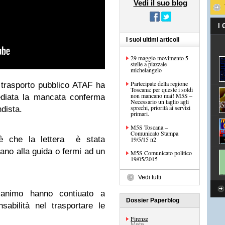
Vedi il suo blog
I
I suoi ultimi articoli
29 maggio movimento 5
stelle a piazzale
michelangelo
Partecipate della regione
i trasporto pubblico ATAF ha
Toscana: per queste i soldi
non mancano mai! M5S –
diata la mancata conferma
Necessario un taglio agli
sprechi, priorità ai servizi
ndista.
primari.
M5S Toscana –
Comunicato Stampa
 è che la lettera è stata
19/5/15 n2
ano alla guida o fermi ad un
M5S Comunicato politico
19/05/2015
Vedi tutti
’animo hanno contiuato a
Dossier Paperblog
sabilità nel
trasportare
le
Firenze
Mete