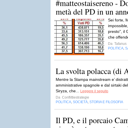
#matteostaisereno - D
metà del PD in un anno,
Sei forte,
impossible,
presto", il
che offende 
Da
Tafanus
POLITICA
S
,
La svolta polacca (di 
Mentre la Stampa mainstream e’ distratta
amministrative spagnole e dal sirtaki d
Siryza, che...
Leggere il seguito
Da
Conflittiestrategie
POLITICA
SOCIETÀ
STORIA E FILOSOFIA
,
,
Il PD, e il porcaio C