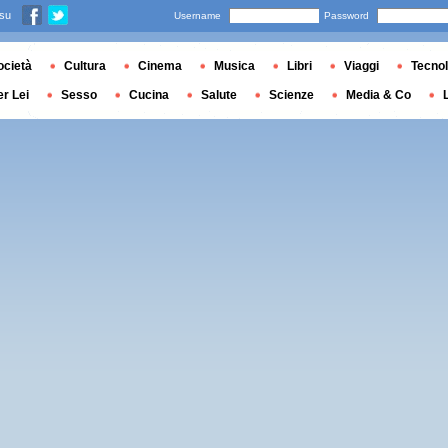
 su
Username
Password
ocietà
Cultura
Cinema
Musica
Libri
Viaggi
Tecnol
er Lei
Sesso
Cucina
Salute
Scienze
Media & Co