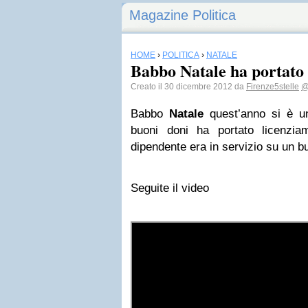
Magazine Politica
HOME
›
POLITICA
›
NATALE
Babbo Natale ha portato 
Creato il 30 dicembre 2012 da
Firenze5stelle
@
Babbo
Natale
quest’anno si è un
buoni doni ha portato licenziame
dipendente era in servizio su un b
Seguite il video