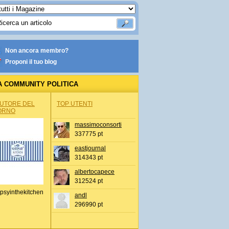
Non ancora membro?
Proponi il tuo blog
A COMMUNITY POLITICA
AUTORE DEL
TOP UTENTI
ORNO
massimoconsorti
337775 pt
eastjournal
314343 pt
albertocapece
312524 pt
psyinthekitchen
andl
296990 pt