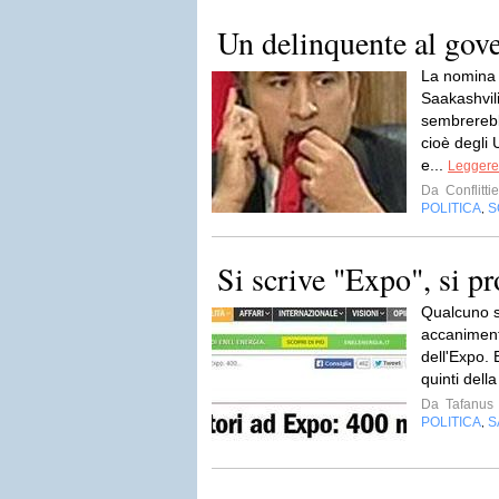
Un delinquente al gov
La nomina 
Saakashvil
sembrerebb
cioè degli 
e...
Leggere 
Da
Conflitti
POLITICA
S
,
Si scrive "Expo", si p
Qualcuno si
accaniment
dell'Expo. 
quinti della
Da
Tafanus
POLITICA
S
,