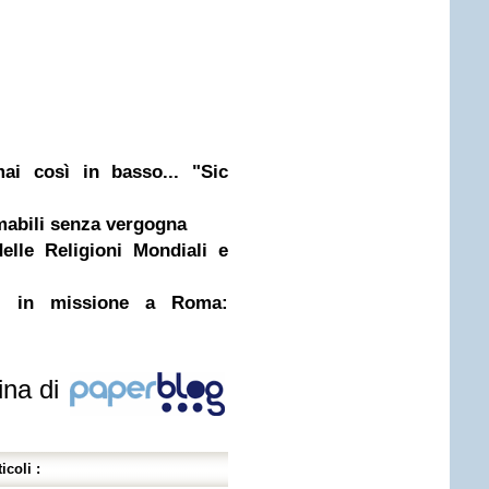
ai così in basso... "Sic
tamabili senza vergogna
elle Religioni Mondiali e
c in missione a Roma:
.
ina di
icoli :