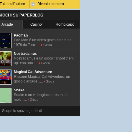
Tutto sull'autore
Diventa membro
 GIOCHI SU PAPERBLOG
Arcade
Casino'
Rompicapo
Pacman
Pac-Man é un video gioco creato nel
1979 da Toru......
Gioca
Nostradamus
Nostradamus è un gioco " shoot them
up" con una......
Gioca
Magical Cat Adventure
Riscopri Magical Cat Adventure, un
gioco d'arcade......
Gioca
Snake
Snake è un videogioco presente in
molti......
Gioca
Scopri lo spazio giochi di