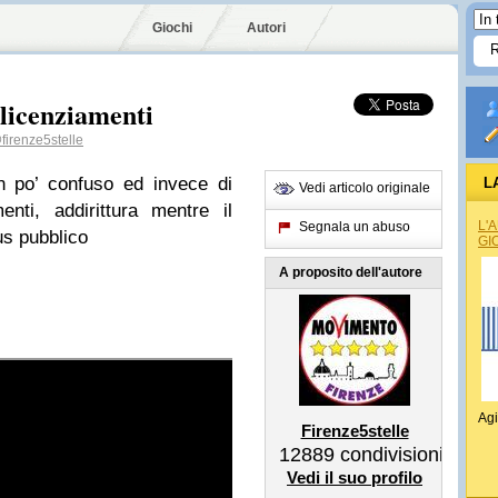
Giochi
Autori
licenziamenti
firenze5stelle
 po’ confuso ed invece di
L
Vedi articolo originale
nti, addirittura mentre il
L'
Segnala un abuso
us pubblico
GI
A proposito dell'autore
Agi
Firenze5stelle
12889
condivisioni
Vedi il suo profilo