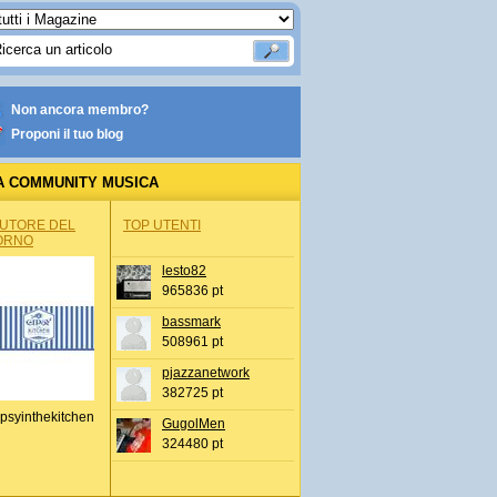
Non ancora membro?
Proponi il tuo blog
A COMMUNITY MUSICA
AUTORE DEL
TOP UTENTI
ORNO
lesto82
965836 pt
bassmark
508961 pt
pjazzanetwork
382725 pt
psyinthekitchen
GugolMen
324480 pt