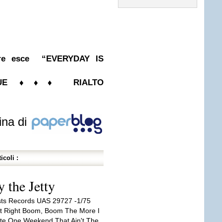
re esce “EVERYDAY IS
EVUE ♦♦♦ RIALTO
ina di
icoli :
 the Jetty
ists Records UAS 29727 -1/75
t Right Boom, Boom The More I
te One Weekend That Ain't The