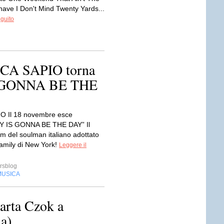
ave I Don't Mind Twenty Yards...
eguito
LUCA SAPIO torna
 GONNA BE THE
O Il 18 novembre esce
 IS GONNA BE THE DAY” Il
m del soulman italiano adottato
family di New York!
Leggere il
rsblog
MUSICA
arta Czok a
a)