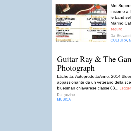
Mei Supers
insieme a I
le band sel
Marino Cafe
seguito
Da
Giovanni 
CULTURA
,
Guitar Ray & The Gam
Photograph
Etichetta: AutoprodottoAnno: 2014 Blue
appassionante da un veterano della sce
bluesman chiavarese classe’63...
Leggere
Da
Iyezine
MUSICA