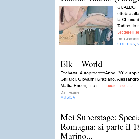
GUALDO TA
ottobre all
la Chiesa 
Tadino, la m
Leggere il s
Da
Giovanni 
CULTURA
,
Elk – World
Etichetta: AutoprodottoAnno: 2014 appId
Ghilardi, Giovanni Graziano, Alessandr
Mattia Frison), nati...
Leggere il seguito
Da
Iyezine
MUSICA
Mei Superstage: Speci
Romagna: si parte il 1
Marino...