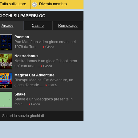
Tutto sull'autore
Diventa membro
 GIOCHI SU PAPERBLOG
Arcade
Casino'
Rompicapo
Pacman
Pac-Man é un video gioco creato nel
1979 da Toru......
Gioca
Nostradamus
Nostradamus è un gioco " shoot them
up" con una......
Gioca
Magical Cat Adventure
Riscopri Magical Cat Adventure, un
gioco d'arcade......
Gioca
Snake
Snake è un videogioco presente in
molti......
Gioca
Scopri lo spazio giochi di