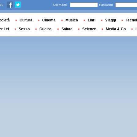
 su
Username
Password
ocietà
Cultura
Cinema
Musica
Libri
Viaggi
Tecnol
er Lei
Sesso
Cucina
Salute
Scienze
Media & Co