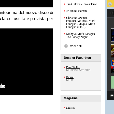
Jim Guthrie - Takes Time
25 album animati
'anteprima del nuovo disco di
I
Christine Owman -
s
la cui uscita è prevista per
Familiar Act (feat. Mark
Lanegan... di qua, Mark
Lanegan di la...)
Moby & Mark Lanegan -
The Lonely Night
Vedi tutti
Dossier Paperblog
Paul Weller
Musicisti Stranieri
Beirut
Mete
Magazine
Musica