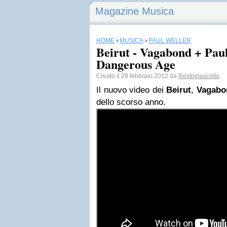
Magazine Musica
HOME
›
MUSICA
›
PAUL WELLER
Beirut - Vagabond + Paul
Dangerous Age
Creato il 28 febbraio 2012 da
Restoinascolto
Il nuovo video dei
Beirut
,
Vagabo
dello scorso anno.