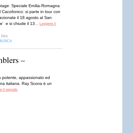
tage: Speciale Emilia-Romagna
l Cacofonico: si parte in tour con
ezionate il 18 agosto al San
’ e si chiude il 13...
Leggere il
Pirri
MUSICA
blers –
s potente, appassionato ed
na italiana. Ray Scona è un
 il seguito