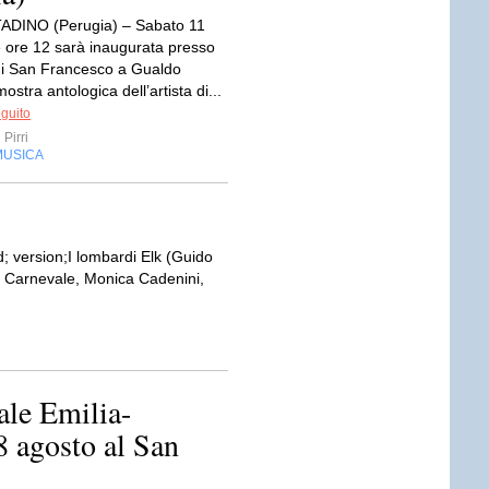
DINO (Perugia) – Sabato 11
e ore 12 sarà inaugurata presso
di San Francesco a Gualdo
ostra antologica dell’artista di...
eguito
Pirri
MUSICA
; version;I lombardi Elk (Guido
o Carnevale, Monica Cadenini,
ale Emilia-
8 agosto al San