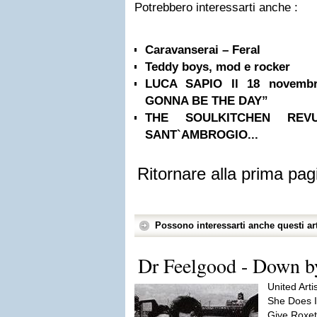
Potrebbero interessarti anche :
Caravanserai – Feral
Teddy boys, mod e rocker
LUCA SAPIO Il 18 novemb
GONNA BE THE DAY”
THE SOULKITCHEN R
SANT`AMBROGIO...
Ritornare alla prima pag
Possono interessarti anche questi art
Dr Feelgood - Down by
United Art
She Does I
Give Roxet