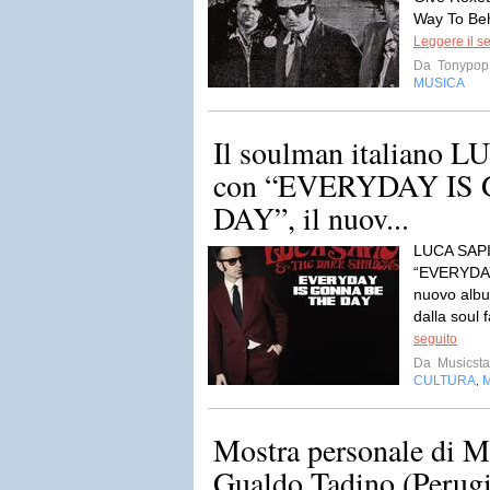
Way To Beh
Leggere il s
Da
Tonypop
MUSICA
Il soulman italiano 
con “EVERYDAY IS
DAY”, il nuov...
LUCA SAPI
“EVERYDAY
nuovo albu
dalla soul 
seguito
Da
Musicsta
CULTURA
,
Mostra personale di M
Gualdo Tadino (Perugi