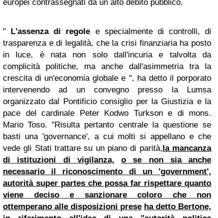
europei contrassegnati da un alto debito pubblico.
"
L'assenza di regole
e specialmente di controlli, di
trasparenza e di legalità, che la crisi finanziaria ha posto
in luce, è nata non solo dall'incuria e talvolta da
complicità politiche, ma anche dall'asimmetria tra la
crescita di un'economia globale e ", ha detto il porporato
intervenendo ad un convegno presso la Lumsa
organizzato dal Pontificio consiglio per la Giustizia e la
pace del cardinale Peter Kodwo Turkson e di mons.
Mario Toso. "Risulta pertanto centrale la questione se
basti una 'governance', a cui molti si appellano e che
vede gli Stati trattare su un piano di parità,
la mancanza
di istituzioni di vigilanza,
o se non sia anche
necessario il riconoscimento di un 'government',
autorità super partes che possa far rispettare quanto
viene deciso e sanzionare coloro che non
ottemperano alle disposizioni prese
ha detto Bertone,