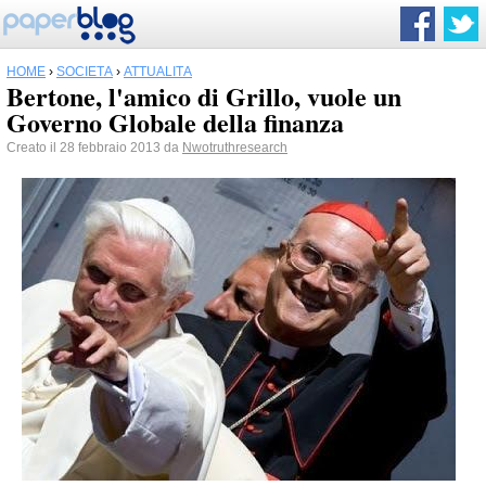
HOME
›
SOCIETÀ
›
ATTUALITÀ
Bertone, l'amico di Grillo, vuole un
Governo Globale della finanza
Creato il 28 febbraio 2013 da
Nwotruthresearch