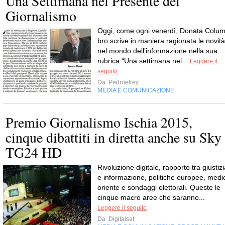
Una Settimana nel Presente del
Giornalismo
Oggi, come ogni venerdì, Donata Colum
bro scrive in maniera ragio­nata le novità
nel mondo dell’informazione nella sua
rubrica “Una set­ti­mana nel...
Leggere il
seguito
Da
Pedroelrey
MEDIA E COMUNICAZIONE
Premio Giornalismo Ischia 2015,
cinque dibattiti in diretta anche su Sky
TG24 HD
Rivoluzione digitale, rapporto tra giustiz
e informazione, politiche europee, medi
oriente e sondaggi elettorali. Queste le
cinque macro aree che saranno...
Leggere il seguito
Da
Digitalsat