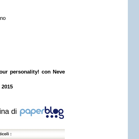
ano
our personality! con Neve
e 2015
ina di
icoli :