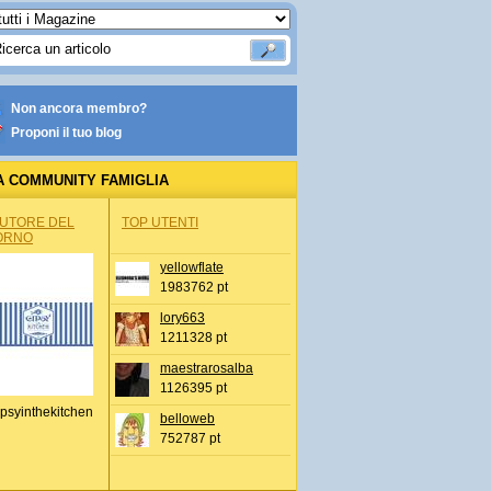
Non ancora membro?
Proponi il tuo blog
A COMMUNITY FAMIGLIA
AUTORE DEL
TOP UTENTI
ORNO
yellowflate
1983762 pt
lory663
1211328 pt
maestrarosalba
1126395 pt
psyinthekitchen
belloweb
752787 pt