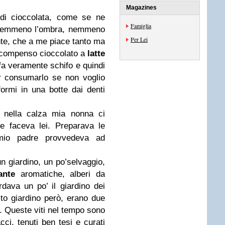
Magazines
 di cioccolata, come se ne
Famiglia
 nemmeno l’ombra, nemmeno
Per Lei
ente, che a me piace tanto ma
n compenso cioccolato a
latte
a veramente schifo e quindi
er consumarlo se non voglio
formi in una botte dai denti
 nella calza mia nonna ci
he faceva lei. Preparava le
mio padre provvedeva ad
 giardino, un po’selvaggio,
ante
aromatiche, alberi da
cordava un po’ il giardino dei
sto giardino però, erano due
no. Queste viti nel tempo sono
cci, tenuti ben tesi e curati