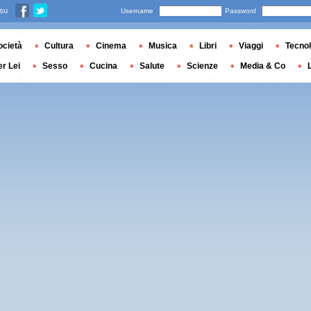
 su
Username
Password
ocietà
Cultura
Cinema
Musica
Libri
Viaggi
Tecnol
er Lei
Sesso
Cucina
Salute
Scienze
Media & Co