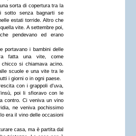
una sorta di copertura tra la
ci sotto senza bagnarti se
le estati torride. Altro che
quella vite. A settembre poi,
 che pendevano ed erano
e portavano i bambini delle
a fatta una vite, come
 chicco si chiamava acino.
lle scuole e una vite tra le
tti i giorni o in ogni paese.
scita con i grappoli d’uva,
insù, poi li sfioravo con le
sta contro. Ci veniva un vino
vidia, ne veniva pochissimo
o era il vino delle occasioni
turare casa, ma è partita dal