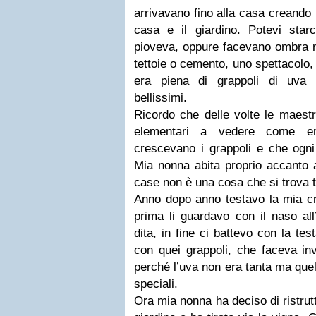
arrivavano fino alla casa creando 
casa e il giardino. Potevi star
pioveva, oppure facevano ombra nel
tettoie o cemento, uno spettacolo, 
era piena di grappoli di uva
bellissimi.
Ricordo che delle volte le maestr
elementari a vedere come er
crescevano i grappoli e che ogni
Mia nonna abita proprio accanto a
case non è una cosa che si trova tu
Anno dopo anno testavo la mia cre
prima li guardavo con il naso all’
dita, in fine ci battevo con la te
con quei grappoli, che faceva in
perché l’uva non era tanta ma quell
speciali.
Ora mia nonna ha deciso di ristrut