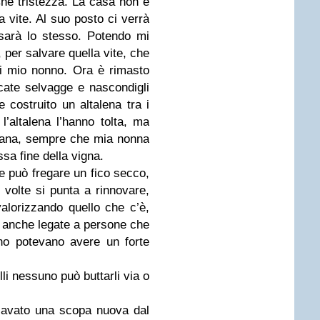
 Che tristezza. La casa non è
a vite. Al suo posto ci verrà
sarà lo stesso. Potendo mi
 per salvare quella vite, che
di mio nonno. Ora è rimasto
cate selvagge e nascondigli
 costruito un altalena tra i
l’altalena l’hanno tolta, ma
 rana, sempre che mia nonna
ssa fine della vigna.
e può fregare un fico secco,
volte si punta a rinnovare,
valorizzando quello che c’è,
 anche legate a persone che
no potevano avere un forte
li nessuno può buttarli via o
cavato una scopa nuova dal