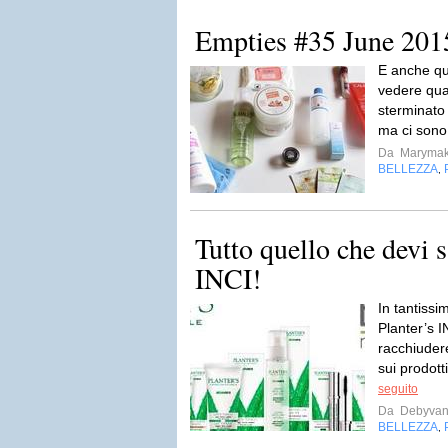
Empties #35 June 201
E anche qu
vedere qual
sterminato 
ma ci sono 
Da
Maryma
BELLEZZA
,
Tutto quello che devi s
INCI!
In tantissi
Planter’s I
racchiuder
sui prodott
seguito
Da
Debyvan
BELLEZZA
,