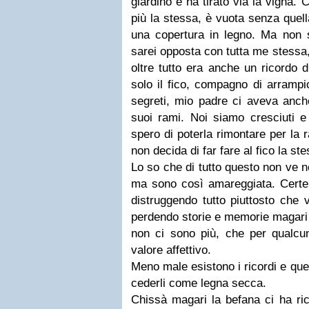
giardino e ha tirato via la vigna.
più la stessa, è vuota senza quell
una copertura in legno. Ma non 
sarei opposta con tutta me stessa,
oltre tutto era anche un ricordo 
solo il fico, compagno di arrampi
segreti, mio padre ci aveva anche
suoi rami. Noi siamo cresciuti e 
spero di poterla rimontare per la
non decida di far fare al fico la ste
Lo so che di tutto questo non ve n
ma sono così amareggiata. Certe 
distruggendo tutto piuttosto che 
perdendo storie e memorie magari
non ci sono più, che per qualcu
valore affettivo.
Meno male esistono i ricordi e quel
cederli come legna secca.
Chissà magari la befana ci ha ri