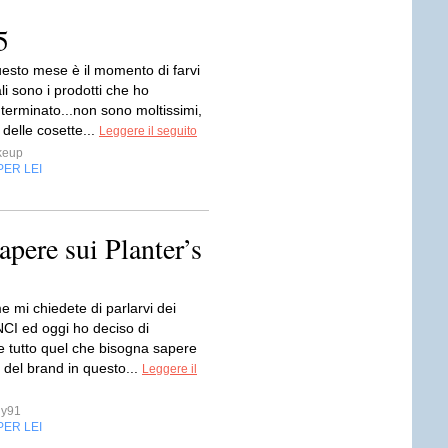
5
esto mese è il momento di farvi
i sono i prodotti che ho
terminato...non sono moltissimi,
delle cosette...
Leggere il seguito
keup
PER LEI
apere sui Planter’s
me mi chiedete di parlarvi dei
NCI ed oggi ho deciso di
e tutto quel che bisogna sapere
i del brand in questo...
Leggere il
y91
PER LEI