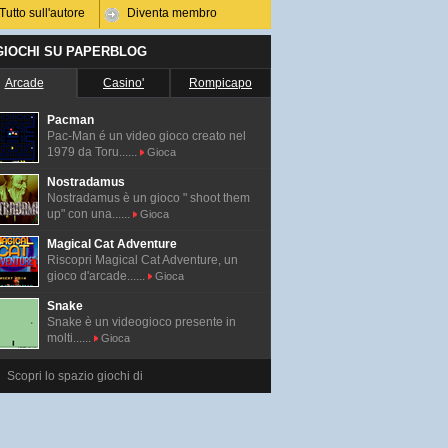
Tutto sull'autore
Diventa membro
 GIOCHI SU PAPERBLOG
Arcade
Casino'
Rompicapo
Pacman
Pac-Man é un video gioco creato nel
1979 da Toru......
Gioca
Nostradamus
Nostradamus è un gioco " shoot them
up" con una......
Gioca
Magical Cat Adventure
Riscopri Magical Cat Adventure, un
gioco d'arcade......
Gioca
Snake
Snake è un videogioco presente in
molti......
Gioca
Scopri lo spazio giochi di