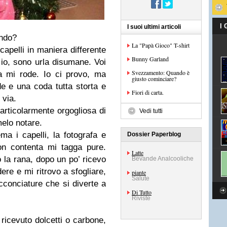
I
I suoi ultimi articoli
ondo?
La "Papà Gioco" T-shirt
capelli in maniera differente
Bunny Garland
 io, sono urla disumane. Voi
Svezzamento: Quando è
a mi rode. Io ci provo, ma
giusto cominciare?
e e una coda tutta storta e
Fiori di carta.
 via.
articolarmente orgogliosa di
Vedi tutti
elo notare.
ema i capelli, la fotografa e
Dossier Paperblog
on contenta mi tagga pure.
Latte
io la rana, dopo un po’ ricevo
Bevande Analcooliche
dere e mi ritrovo a sfogliare,
piante
Salute
acconciature che si diverte a
Di Tutto
Riviste
ricevuto dolcetti o carbone,