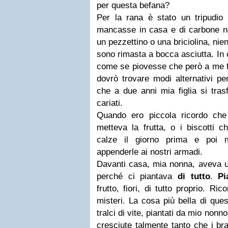
per questa befana?
Per la rana è stato un tripudio
mancasse in casa e di carbone
un pezzettino o una briciolina, ni
sono rimasta a bocca asciutta. I
come se piovesse che però a me f
dovrò trovare modi alternativi p
che a due anni mia figlia si tras
cariati.
Quando ero piccola ricordo che
metteva la frutta, o i biscotti c
calze il giorno prima e poi 
appenderle ai nostri armadi.
Davanti casa, mia nonna, aveva un
perché ci piantava
di tutto
.
Pi
frutto, fiori, di tutto proprio. Ri
misteri. La cosa più bella di que
tralci di vite, piantati da mio non
cresciute talmente tanto che i bra