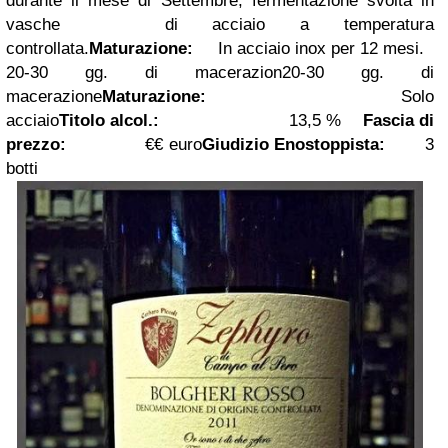
durante il mese di Settembre, fermentazione svolta in
vasche
di acciaio a temperatura
controllata.
Maturazione:
In acciaio inox per 12 mesi.
20-30 gg. di macerazion20-30 gg. di
macerazione
Maturazione:
Solo
acciaio
Titolo alcol.:
13,5 %
Fascia di
prezzo:
€
€
euro
Giudizio Enostoppista:
3
botti