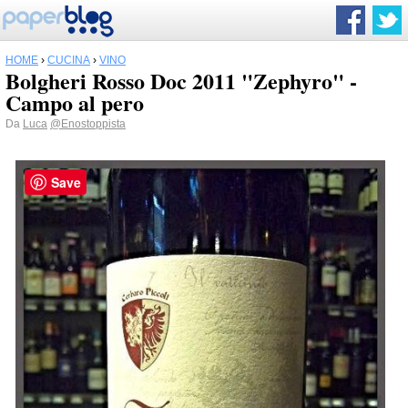
HOME
›
CUCINA
›
VINO
Bolgheri Rosso Doc 2011 "Zephyro" -
Campo al pero
Da
Luca
@Enostoppista
Save