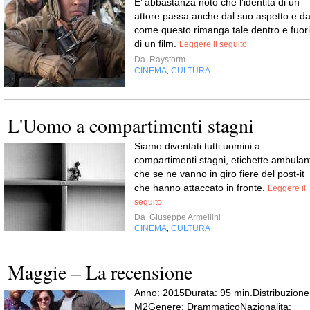
E’ abbastanza noto che l’identità di un
attore passa anche dal suo aspetto e d
come questo rimanga tale dentro e fuori
di un film.
Leggere il seguito
Da
Raystorm
CINEMA
CULTURA
,
L'Uomo a compartimenti stagni
Siamo diventati tutti uomini a
compartimenti stagni, etichette ambulant
che se ne vanno in giro fiere del post-it
che hanno attaccato in fronte.
Leggere il
seguito
Da
Giuseppe Armellini
CINEMA
CULTURA
,
Maggie – La recensione
Anno: 2015Durata: 95 min.Distribuzione
M2Genere: DrammaticoNazionalita: