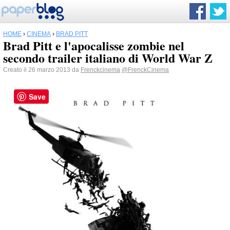
HOME
›
CINEMA
›
BRAD PITT
Brad Pitt e l'apocalisse zombie nel
secondo trailer italiano di World War Z
Creato il 26 marzo 2013 da
Frenckcinema
@FrenckCinema
Save