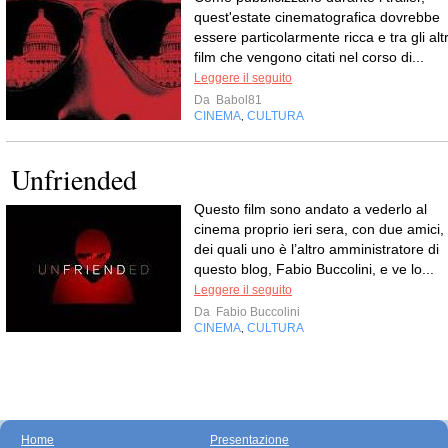
quest'estate cinematografica dovrebbe
essere particolarmente ricca e tra gli altr
film che vengono citati nel corso di...
Leggere il seguito
Da
Babol81
CINEMA
CULTURA
,
Unfriended
Questo film sono andato a vederlo al
cinema proprio ieri sera, con due amici,
dei quali uno è l’altro amministratore di
questo blog, Fabio Buccolini, e ve lo...
Leggere il seguito
Da
Fabio Buccolini
CINEMA
CULTURA
,
Home
Presentazione