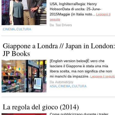
USA, InghilterraRegia: Henry
HobsonData di uscita: 25-June-
2015Maggie (in Italia noto...
Leggere il
seguito
Da
Taxi Drivers
CINEMA
CULTURA
,
Giappone a Londra // Japan in London
JP Books
[English version below]È vero che
lasciare il Giappone è stata una mia
libera scelta, ma non significa che non
mi manchi da impazzire.
Leggere il seguit
Da
Automaticjoy
ASIA
CINEMA
CULTURA
,
,
La regola del gioco (2014)
Come pubblicizzano durante i trailer,