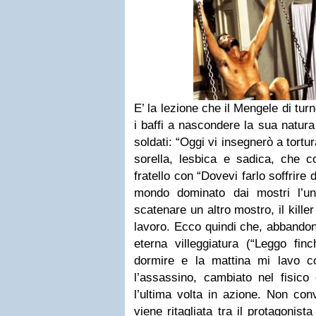
E’ la lezione che il Mengele di tu
i baffi a nascondere la sua natura
soldati: “Oggi vi insegnerò a tort
sorella, lesbica e sadica, che c
fratello con “Dovevi farlo soffrire 
mondo dominato dai mostri l’un
scatenare un altro mostro, il kille
lavoro. Ecco quindi che, abbandona
eterna villeggiatura (“Leggo fin
dormire e la mattina mi lavo co
l’assassino, cambiato nel fisico
l’ultima volta in azione. Non con
viene ritagliata tra il protagonis