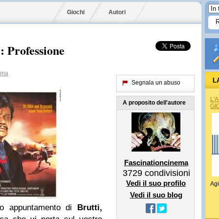
Giochi
Autori
i: Professione
ema
L
Segnala un abuso
L'
A proposito dell'autore
GI
Fascinationcinema
3729
condivisioni
Vedi il suo profilo
Agi
Vedi il suo blog
do appuntamento di
Brutti,