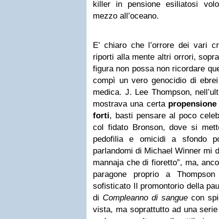
killer in pensione esiliatosi vol
mezzo all’oceano.
E’ chiaro che l’orrore dei vari cr
riporti alla mente altri orrori, sopra
figura non possa non ricordare qu
compì un vero genocidio di ebrei
medica. J. Lee Thompson, nell’ult
mostrava una certa
propensione 
forti
, basti pensare al poco celeb
col fidato Bronson, dove si mett
pedofilia e omicidi a sfondo p
parlandomi di Michael Winner mi di
mannaja che di fioretto”, ma, ancor
paragone proprio a Thompson
sofisticato Il promontorio della pa
di
Compleanno di sangue
con spie
vista, ma soprattutto ad una serie 