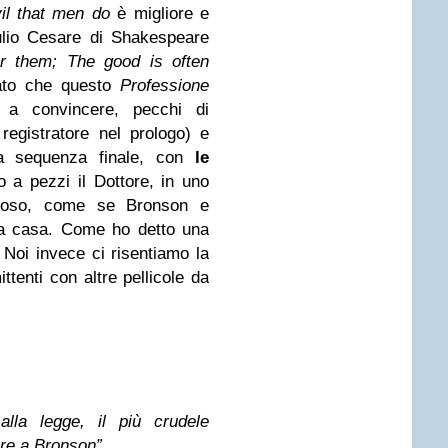
il that men do
è migliore e
ulio Cesare di Shakespeare
er them; The good is often
ato che questo
Professione
a convincere, pecchi di
 registratore nel prologo) e
la sequenza finale, con
le
 a pezzi il Dottore, in uno
toloso, come se Bronson e
a casa. Come ho detto una
. Noi invece ci risentiamo la
tenti con altre pellicole da
alla legge, il più crudele
ere a Bronson”