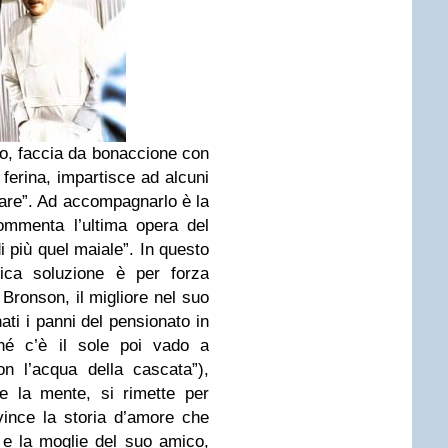
rno, faccia da bonaccione con
 ferina, impartisce ad alcuni
urare”. Ad accompagnarlo è la
ommenta l’ultima opera del
di più quel maiale”. In questo
ica soluzione è per forza
r Bronson, il migliore nel suo
ti i panni del pensionato in
ché c’è il sole poi vado a
n l’acqua della cascata”),
 e la mente, si rimette per
vince la storia d’amore che
ta e la moglie del suo amico,