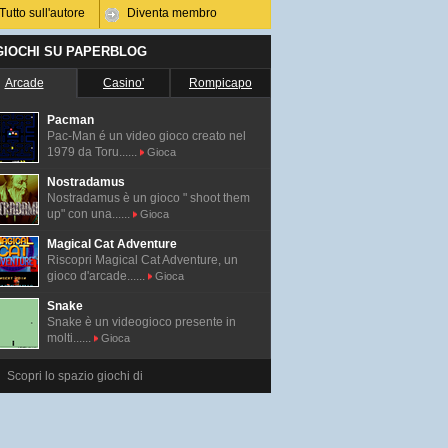
Tutto sull'autore
Diventa membro
 GIOCHI SU PAPERBLOG
Arcade
Casino'
Rompicapo
Pacman
Pac-Man é un video gioco creato nel
1979 da Toru......
Gioca
Nostradamus
Nostradamus è un gioco " shoot them
up" con una......
Gioca
Magical Cat Adventure
Riscopri Magical Cat Adventure, un
gioco d'arcade......
Gioca
Snake
Snake è un videogioco presente in
molti......
Gioca
Scopri lo spazio giochi di