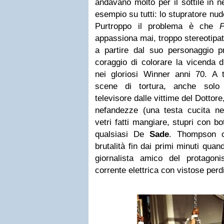
andavano molto per il sottile in 
esempio su tutti: lo stupratore nu
Purtroppo il problema è che
P
appassiona mai, troppo stereotipat
a partire dal suo personaggio pr
coraggio di colorare la vicenda 
nei gloriosi Winner anni 70. A t
scene di tortura, anche solo 
televisore dalle vittime del Dottor
nefandezze (una testa cucita n
vetri fatti mangiare, stupri con bo
qualsiasi De
Sade
. Thompson c
brutalità fin dai primi minuti qua
giornalista amico del protagon
corrente elettrica con vistose perd