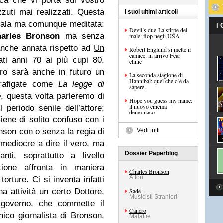
rica che vi porta sul vostro
zuti mai realizzati. Questa
I suoi ultimi articoli
mala ma comunque meditata:
I
Devil’s due-La stirpe del
arles Bronson
ma senza
male: flop negli USA
 anche annata rispetto ad
Un
Robert Englund si mette il
camice: in arrivo Fear
ati anni 70 ai più cupi 80.
clinic
ro sarà anche in futuro un
La seconda stagione di
Hannibal: quel che c’è da
trafigate come
La legge di
sapere
e
, questa volta parleremo di
Hope you guess my name:
il nuovo cinema
 periodo senile dell’attore;
demoniaco
ene di solito confuso con i
nson con o senza la regia di
Vedi tutti
mediocre a dire il vero, ma
Dossier Paperblog
nti, soprattutto a livello
stione affronta in maniera
Charles Bronson
Attori
torture. Ci si inventa infatti
a attività un certo Dottore,
Sade
Musicisti Stranieri
l governo, che commette il
Cancro
mico giornalista di Bronson,
Malattie