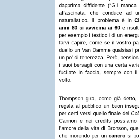
dapprima diffidente (“Gli manca 
affascinata, che conduce ad u
naturalistico. Il problema è in
C
anni 80 si avvicina ai 60
e risult
per esempio i testicoli di un ener
farvi capire, come se il vostro p
duello un Van Damme qualsiasi pe
un po’ di tenerezza. Però, pensio
i suoi bersagli con una certa varie
fucilate in faccia, sempre con il
volto.
Thompson gira, come già detto,
regala al pubblico un buon inseg
per certi versi quello finale del
Co
Cannon e nei credits possiamo 
l’amore della vita di Bronson, quell
che morendo per un
cancro
si po