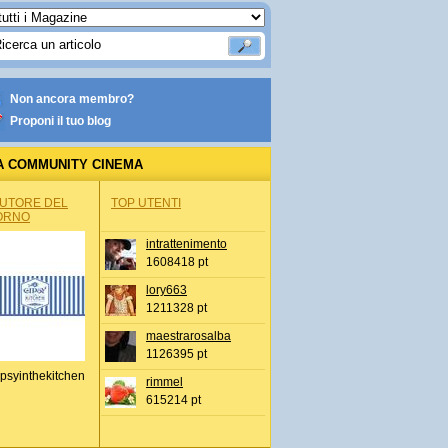
Non ancora membro?
Proponi il tuo blog
A COMMUNITY CINEMA
AUTORE DEL
TOP UTENTI
ORNO
intrattenimento
1608418 pt
lory663
1211328 pt
maestrarosalba
1126395 pt
psyinthekitchen
rimmel
615214 pt