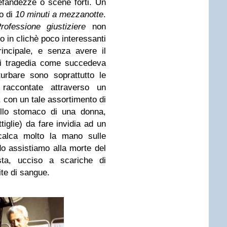
nefandezze o scene forti. Un
do di
10 minuti a mezzanotte
.
rofessione giustiziere
non
o in clichè poco interessanti
incipale, e senza avere il
di tragedia come succedeva
urbare sono soprattutto le
raccontate attraverso un
e, con un tale assortimento di
ello stomaco di una donna,
ttiglie) da fare invidia ad un
alca molto la mano sulle
ndo assistiamo alla morte del
ista, ucciso a scariche di
ite di sangue.