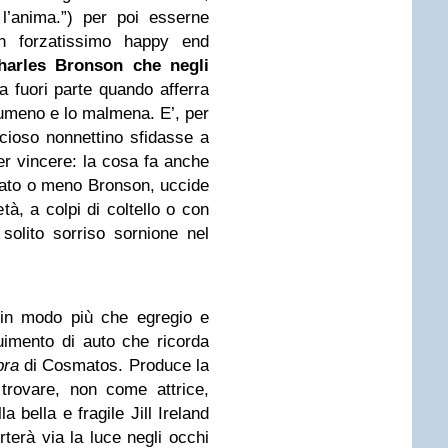
l’anima.”) per poi esserne
n forzatissimo happy end
harles Bronson che negli
a fuori parte quando afferra
gumeno e lo malmena. E’, per
acioso nonnettino sfidasse a
r vincere: la cosa fa anche
nato o meno Bronson, uccide
tà, a colpi di coltello o con
 solito sorriso sornione nel
 in modo più che egregio e
uimento di auto che ricorda
bra
di Cosmatos. Produce la
trovare, non come attrice,
a bella e fragile Jill Ireland
rterà via la luce negli occhi