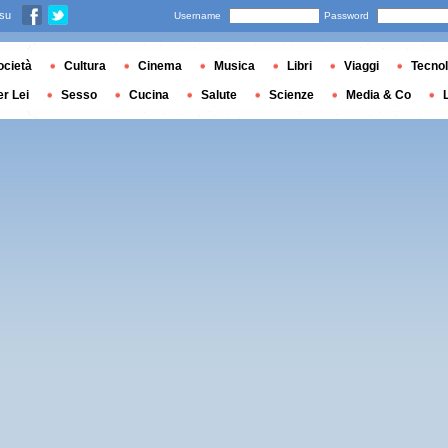
 su
Username
Password
ocietà
Cultura
Cinema
Musica
Libri
Viaggi
Tecnol
er Lei
Sesso
Cucina
Salute
Scienze
Media & Co