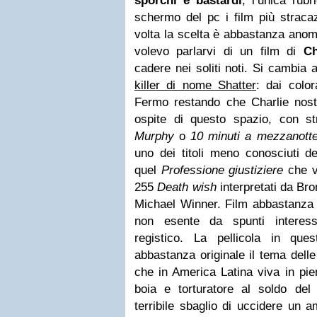
sporchi e bastardi
, l’unica rub
schermo del pc i film più stracaz
volta la scelta è abbastanza ano
volevo parlarvi di un film di
Ch
cadere nei soliti noti. Si cambia
killer di nome Shatter
: dai color
Fermo restando che Charlie nost
ospite di questo spazio, con s
Murphy
o
10 minuti a mezzanott
uno dei titoli meno conosciuti del
quel
Professione giustiziere
che vi
255
Death wish
interpretati da Bro
Michael Winner. Film abbastanza 
non esente da spunti interessa
registico. La pellicola in que
abbastanza originale il tema delle 
che in America Latina viva in pien
boia e torturatore al soldo de
terribile sbaglio di uccidere un a