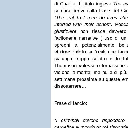
di Charlie. Il titolo inglese
The ev
sembra derivi dalla frase del Gi
“The evil that men do lives aft
interred with their bones”
. Pecc
giustiziere
non riesca davvero 
facilonerie narrative (l’uso di un
sprechi la, potenzialmente, bel
vittime ridotte a freak
che fanno
sviluppo troppo sciatto e fret
Thompson volessero tornarsene 
visione la merita, ma nulla di più
settimana prossima su queste emit
dissotterrare…
Frase di lancio:
“I criminali devono rispondere 
carnefice al mondo dovrà rispond