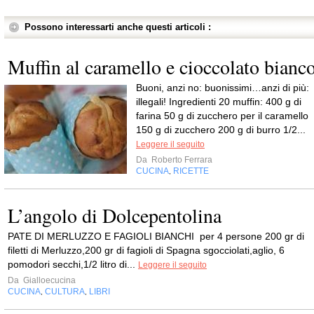
Possono interessarti anche questi articoli :
Muffin al caramello e cioccolato bianc
Buoni, anzi no: buonissimi…anzi di più:
illegali! Ingredienti 20 muffin: 400 g di
farina 50 g di zucchero per il caramello
150 g di zucchero 200 g di burro 1/2...
Leggere il seguito
Da
Roberto Ferrara
CUCINA
RICETTE
,
L’angolo di Dolcepentolina
PATE DI MERLUZZO E FAGIOLI BIANCHI per 4 persone 200 gr di
filetti di Merluzzo,200 gr di fagioli di Spagna sgocciolati,aglio, 6
pomodori secchi,1/2 litro di...
Leggere il seguito
Da
Gialloecucina
CUCINA
CULTURA
LIBRI
,
,