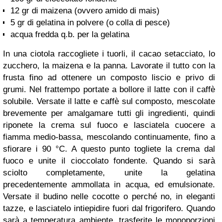
12 gr di maizena (ovvero amido di mais)
5 gr di gelatina in polvere (o colla di pesce)
acqua fredda q.b. per la gelatina
In una ciotola raccogliete i tuorli, il cacao setacciato, lo
zucchero, la maizena e la panna. Lavorate il tutto con la
frusta fino ad ottenere un composto liscio e privo di
grumi. Nel frattempo portate a bollore il latte con il caffè
solubile. Versate il latte e caffè sul composto, mescolate
brevemente per amalgamare tutti gli ingredienti, quindi
riponete la crema sul fuoco e lasciatela cuocere a
fiamma medio-bassa, mescolando continuamente, fino a
sfiorare i 90 °C. A questo punto togliete la crema dal
fuoco e unite il cioccolato fondente. Quando si sarà
sciolto completamente, unite la gelatina
precedentemente ammollata in acqua, ed emulsionate.
Versate il budino nelle cocotte o perché no, in eleganti
tazze, e lasciatelo intiepidire fuori dal frigorifero. Quando
sarà a temperatura ambiente, trasferite le monoporzioni