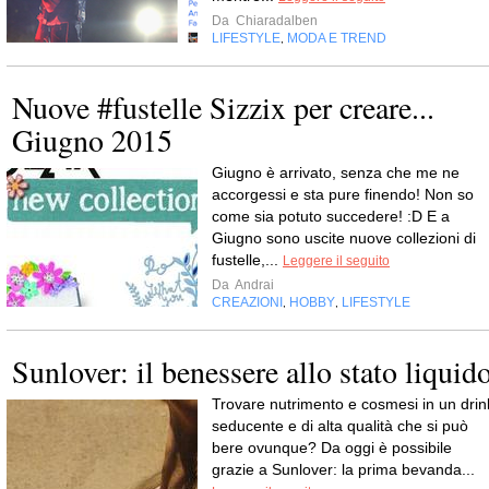
Da
Chiaradalben
LIFESTYLE
MODA E TREND
,
Nuove #fustelle Sizzix per creare...
Giugno 2015
Giugno è arrivato, senza che me ne
accorgessi e sta pure finendo! Non so
come sia potuto succedere! :D E a
Giugno sono uscite nuove collezioni di
fustelle,...
Leggere il seguito
Da
Andrai
CREAZIONI
HOBBY
LIFESTYLE
,
,
Sunlover: il benessere allo stato liquid
Trovare nutrimento e cosmesi in un drin
seducente e di alta qualità che si può
bere ovunque? Da oggi è possibile
grazie a Sunlover: la prima bevanda...