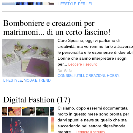
LIFESTYLE
PER LEI
,
Bomboniere e creazioni per
matrimoni... di un certo fascino!
Care Sposine, oggi vi parliamo di
creatività, ma vorremmo farlo attraverso
le personalità e le esperienze di due abil
Donne che sanno interpretare i sogni
per...
Leggere il seguito
Da
Sofia
CONSIGLI UTILI
CREAZIONI
HOBBY
,
,
,
LIFESTYLE
MODA E TREND
,
Digital Fashion (17)
Ci siamo, dopo essermi documentata
molto in questo mese sono pronta per
darvi spunti e news su quello che sta
succedendo nel settore digital/moda
mentre...
Leggere il seguito