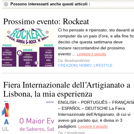
Possono interessarti anche questi articoli :
Prossimo evento: Rockeat
Ci ho pensato e ripensato, sto davanti a
computer da un paio d'ore, e alla fine h
deciso che questa settimana deve
iniziare raccontandovi del prossimo
evento ...
Leggere il seguito
Da
Beadsandtricks
CREAZIONI
HOBBY
LIFESTYLE
,
,
Fiera Internazionale dell’Artigianato a
Lisbona, la mia esperienza
ENGLISH – PORTUGUÊS – FRANÇAIS
– ESPAÑOL – DEUTSCHE La Fiera
Internazionale dell’Artigianato, di cui vi
avevo già parlato qui, è divisa in 3
padiglioni.
Leggere il seguito
Da
Lillyslifestyle