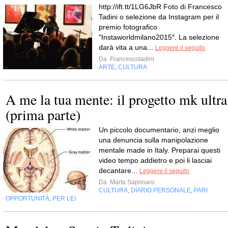
http://ift.tt/1LG6JbR Foto di Francesco
Tadini o selezione da Instagram per il
premio fotografico
"Instaworldmilano2015″. La selezione
darà vita a una...
Leggere il seguito
Da
Francescotadini
ARTE
CULTURA
,
A me la tua mente: il progetto mk ultra
(prima parte)
Un piccolo documentario, anzi meglio
una denuncia sulla manipolazione
mentale made in Italy. Preparai questi
video tempo addietro e poi li lasciai
decantare...
Leggere il seguito
Da
Marta Saponaro
CULTURA
DIARIO PERSONALE
PARI
,
,
OPPORTUNITÀ
PER LEI
,