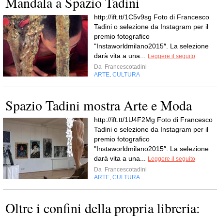
Mandala a Spazio Tadini
http://ift.tt/1C5v9sg Foto di Francesco
Tadini o selezione da Instagram per il
premio fotografico
"Instaworldmilano2015″. La selezione
darà vita a una...
Leggere il seguito
Da
Francescotadini
ARTE
CULTURA
,
Spazio Tadini mostra Arte e Moda
http://ift.tt/1U4F2Mg Foto di Francesco
Tadini o selezione da Instagram per il
premio fotografico
"Instaworldmilano2015″. La selezione
darà vita a una...
Leggere il seguito
Da
Francescotadini
ARTE
CULTURA
,
Oltre i confini della propria libreria: