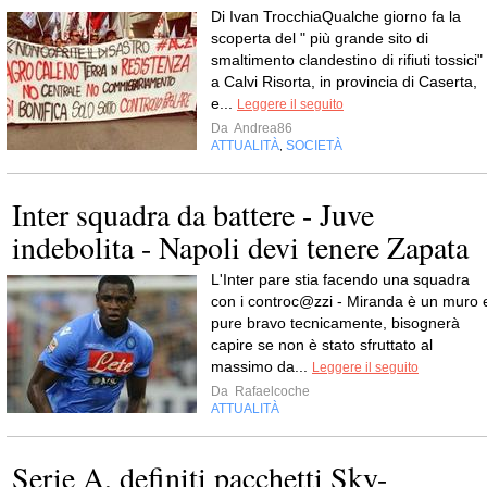
Di Ivan TrocchiaQualche giorno fa la
scoperta del " più grande sito di
smaltimento clandestino di rifiuti tossici"
a Calvi Risorta, in provincia di Caserta,
e...
Leggere il seguito
Da
Andrea86
ATTUALITÀ
SOCIETÀ
,
Inter squadra da battere - Juve
indebolita - Napoli devi tenere Zapata
L'Inter pare stia facendo una squadra
con i controc@zzi - Miranda è un muro 
pure bravo tecnicamente, bisognerà
capire se non è stato sfruttato al
massimo da...
Leggere il seguito
Da
Rafaelcoche
ATTUALITÀ
Serie A, definiti pacchetti Sky-