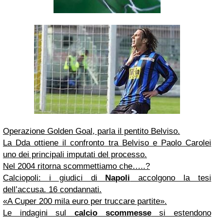
Operazione Golden Goal, parla il pentito Belviso.
La Dda ottiene il confronto tra Belviso e Paolo Carolei
uno dei principali imputati del processo.
Nel 2004 ritorna scommettiamo che…..?
Calciopoli: i giudici di
Napoli
accolgono la tesi
dell’accusa. 16 condannati.
«A Cuper 200 mila euro per truccare partite».
Le indagini sul
calcio scommesse
si estendono