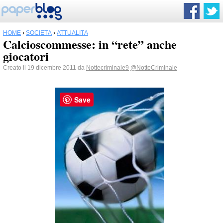
HOME
›
SOCIETÀ
›
ATTUALITÀ
Calcioscommesse: in “rete” anche
giocatori
Creato il 19 dicembre 2011 da
Nottecriminale9
@NotteCriminale
Save