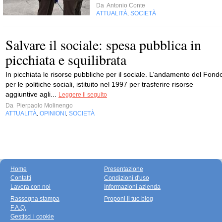
Da
Antonio Conte
ATTUALITÀ
SOCIETÀ
,
Salvare il sociale: spesa pubblica in
picchiata e squilibrata
In picchiata le risorse pubbliche per il sociale. L’andamento del Fond
per le politiche sociali, istituito nel 1997 per trasferire risorse
aggiuntive agli...
Leggere il seguito
Da
Pierpaolo Molinengo
ATTUALITÀ
OPINIONI
SOCIETÀ
,
,
Home
Presentazione
Contatti
Condizioni d'uso
Lavora con noi
Informazioni azienda
Rassegna stampa
Proponi il tuo blog
F.A.Q.
Gestisci i cookie