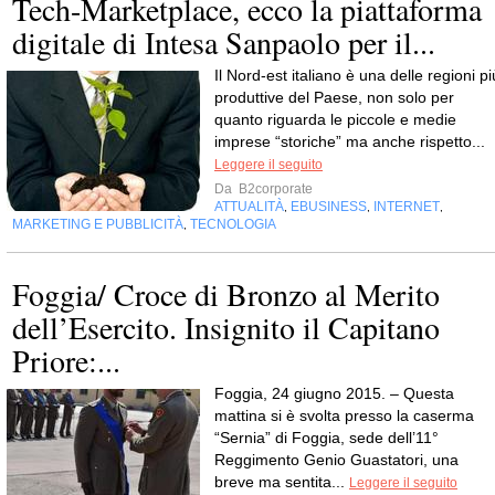
Tech-Marketplace, ecco la piattaforma
digitale di Intesa Sanpaolo per il...
Il Nord-est italiano è una delle regioni pi
produttive del Paese, non solo per
quanto riguarda le piccole e medie
imprese “storiche” ma anche rispetto...
Leggere il seguito
Da
B2corporate
ATTUALITÀ
EBUSINESS
INTERNET
,
,
,
MARKETING E PUBBLICITÀ
TECNOLOGIA
,
Foggia/ Croce di Bronzo al Merito
dell’Esercito. Insignito il Capitano
Priore:...
Foggia, 24 giugno 2015. – Questa
mattina si è svolta presso la caserma
“Sernia” di Foggia, sede dell’11°
Reggimento Genio Guastatori, una
breve ma sentita...
Leggere il seguito