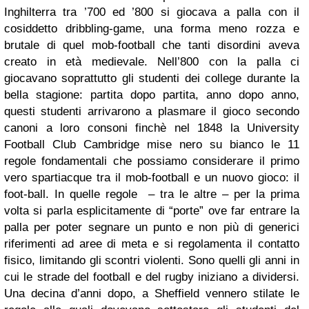
Inghilterra tra ’700 ed ’800 si giocava a palla con il
cosiddetto dribbling-game, una forma meno rozza e
brutale di quel mob-football che tanti disordini aveva
creato in età medievale. Nell’800 con la palla ci
giocavano soprattutto gli studenti dei college durante la
bella stagione: partita dopo partita, anno dopo anno,
questi studenti arrivarono a plasmare il gioco secondo
canoni a loro consoni finchè nel 1848 la University
Football Club Cambridge mise nero su bianco le 11
regole fondamentali che possiamo considerare il primo
vero spartiacque tra il mob-football e un nuovo gioco: il
foot-ball. In quelle regole – tra le altre – per la prima
volta si parla esplicitamente di “porte” ove far entrare la
palla per poter segnare un punto e non più di generici
riferimenti ad aree di meta e si regolamenta il contatto
fisico, limitando gli scontri violenti. Sono quelli gli anni in
cui le strade del football e del rugby iniziano a dividersi.
Una decina d’anni dopo, a Sheffield vennero stilate le