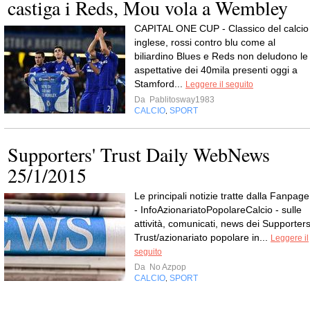
castiga i Reds, Mou vola a Wembley
CAPITAL ONE CUP - Classico del calcio
inglese, rossi contro blu come al
biliardino Blues e Reds non deludono le
aspettative dei 40mila presenti oggi a
Stamford...
Leggere il seguito
Da
Pablitosway1983
CALCIO
SPORT
,
Supporters' Trust Daily WebNews
25/1/2015
Le principali notizie tratte dalla Fanpage
- InfoAzionariatoPopolareCalcio - sulle
attività, comunicati, news dei Supporters
Trust/azionariato popolare in...
Leggere il
seguito
Da
No Azpop
CALCIO
SPORT
,