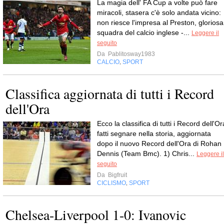
La magia dell' FA Cup a volte può fare
miracoli, stasera c'è solo andata vicino:
non riesce l'impresa al Preston, gloriosa
squadra del calcio inglese -...
Leggere il
seguito
Da
Pablitosway1983
CALCIO
SPORT
,
Classifica aggiornata di tutti i Record
dell'Ora
Ecco la classifica di tutti i Record dell'Or
fatti segnare nella storia, aggiornata
dopo il nuovo Record dell'Ora di Rohan
Dennis (Team Bmc). 1) Chris...
Leggere il
seguito
Da
Bigfruit
CICLISMO
SPORT
,
Chelsea-Liverpool 1-0: Ivanovic