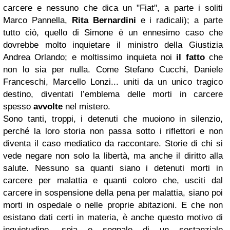
carcere e nessuno che dica un "Fiat", a parte i soliti
Marco Pannella,
Rita Bernardini
e i radicali); a parte
tutto ciò, quello di Simone è un ennesimo caso che
dovrebbe molto inquietare il ministro della Giustizia
Andrea Orlando; e moltissimo inquieta noi
il fatto
che
non lo sia per nulla. Come Stefano Cucchi, Daniele
Franceschi, Marcello Lonzi... uniti da un unico tragico
destino, diventati l’emblema delle morti in carcere
spesso
avvolte
nel mistero.
Sono tanti, troppi, i detenuti che muoiono in silenzio,
perché la loro storia non passa sotto i riflettori e non
diventa il caso mediatico da raccontare. Storie di chi si
vede negare non solo la libertà, ma anche il diritto alla
salute. Nessuno sa quanti siano i detenuti morti in
carcere per malattia e quanti coloro che, usciti dal
carcere in sospensione della pena per malattia, siano poi
morti in ospedale o nelle proprie abitazioni. E che non
esistano dati certi in materia, è anche questo motivo di
inquietudine, spia e segnale di un sostanziale