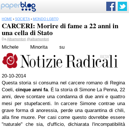
HOME
›
SOCIETÀ
›
MONDO LGBTQ
CARCERI: Morire di fame a 22 anni in
una cella di Stato
Da
Albamontori
@albamontori
Michele Minorita su
20-10-2014
Questa storia si consuma nel carcere romano di Regina
Coeli,
cinque anni fa
. È la storia di Simone La Penna, 22
anni, deve scontare una condanna di due anni e quattro
mesi per stupefacenti. In carcere Simone contrae una
grave forma di anoressia, perde una quarantina di chili,
alla fine muore. Per casi come questo dovrebbe essere
"naturale" che sia, d'ufficio, dichiarata l'incompatibilità