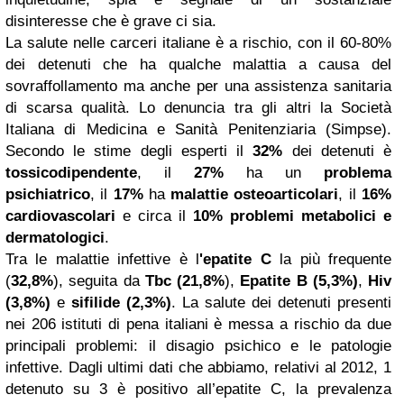
disinteresse che è grave ci sia.
La salute nelle carceri italiane è a rischio, con il 60-80%
dei detenuti che ha qualche malattia a causa del
sovraffollamento ma anche per una assistenza sanitaria
di scarsa qualità. Lo denuncia tra gli altri la Società
Italiana di Medicina e Sanità Penitenziaria (Simpse).
Secondo le stime degli esperti il
32%
dei detenuti è
tossicodipendente
, il
27%
ha un
problema
psichiatrico
, il
17%
ha
malattie osteoarticolari
, il
16%
cardiovascolari
e circa il
10% problemi metabolici e
dermatologici
.
Tra le malattie infettive è l
'epatite C
la più frequente
(
32,8%
), seguita da
Tbc (21,8%
),
Epatite B (5,3%)
,
Hiv
(3,8%)
e
sifilide
(2,3%)
. La salute dei detenuti presenti
nei 206 istituti di pena italiani è messa a rischio da due
principali problemi: il disagio psichico e le patologie
infettive. Dagli ultimi dati che abbiamo, relativi al 2012, 1
detenuto su 3 è positivo all’epatite C, la prevalenza