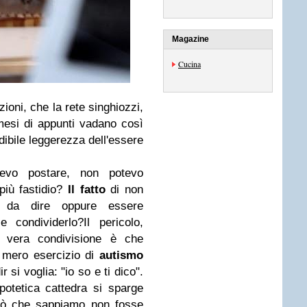
Magazine
Cucina
ioni, che la rete singhiozzi,
mesi di appunti vadano così
edibile leggerezza dell'essere
evo postare, non potevo
più fastidio?
Il fatto
di non
 da dire oppure essere
 e condividerlo?
Il pericolo,
a vera condivisione è che
 mero esercizio di
autismo
 si voglia: "io so e ti dico".
'ipotetica cattedra si sparge
iò che sappiamo non fosse