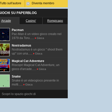
Tutto sull'autore
Diventa membro
 GIOCHI SU PAPERBLOG
Arcade
Casino'
Rompicapo
Pacman
Pac-Man é un video gioco creato nel
1979 da Toru......
Gioca
Nostradamus
Nostradamus è un gioco " shoot them
up" con una......
Gioca
Magical Cat Adventure
Riscopri Magical Cat Adventure, un
gioco d'arcade......
Gioca
Snake
Snake è un videogioco presente in
molti......
Gioca
Scopri lo spazio giochi di