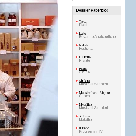
Dossier Paperblog
Trota
Piatti
Latte
Bevande Analcooliche
Natale
Festività
Di Tutto
Riviste
Pasta
cucina
Shakira
Musicisti Stranieri
Massimiliano Alajmo
Cuochi
Metallica
Musicisti Stranieri
Autismo
Malattie
Il Fatto
Programmi TV