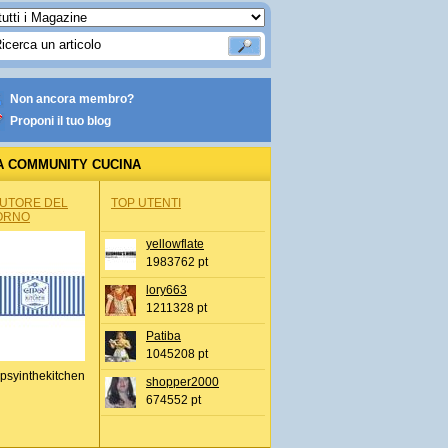
Non ancora membro?
Proponi il tuo blog
A COMMUNITY CUCINA
AUTORE DEL
TOP UTENTI
ORNO
yellowflate
1983762 pt
lory663
1211328 pt
Patiba
1045208 pt
psyinthekitchen
shopper2000
674552 pt