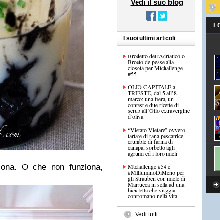
Vedi il suo blog
I
I suoi ultimi articoli
Brodetto dell'Adriatico o
Broeto de pesse alla
ciosòta per Mtchallenge
#55
OLIO CAPITALE a
TRIESTE, dal 5 all’8
marzo: una fiera, un
contest e due ricette di
scrub all’Olio extravergine
d’oliva
“Vietato Vietare” ovvero
tartare di rana pescatrice,
crumble di farina di
canapa, sorbetto agli
agrumi ed i loro mieli
iona. O che non funziona,
Mtchallenge #54 e
#MIlluminoDiMeno per
gli Strauben con miele di
Marrucca in sella ad una
bicicletta che viaggia
contromano nella vita
Vedi tutti