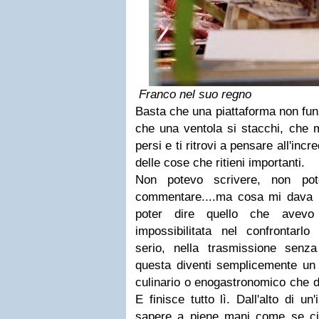
Franco nel suo regno
Basta che una piattaforma non funz
che una ventola si stacchi, che 
persi e ti ritrovi a pensare all'incr
delle cose che ritieni importanti.
Non potevo scrivere, non pot
commentare
....ma cosa mi dava 
poter dire quello che avevo
impossibilitata nel confrontarlo
serio, nella trasmissione senz
questa diventi semplicemente un
culinario o enogastronomico che dir
E finisce tutto lì. Dall'alto di un
sapere a piene mani come se c