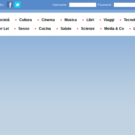
 su
Username
Password
ocietà
Cultura
Cinema
Musica
Libri
Viaggi
Tecnol
er Lei
Sesso
Cucina
Salute
Scienze
Media & Co