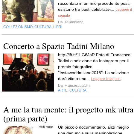
raccontato in un mio precedente post,
esistono tre busti celebrativi...
Leggere il
seguito
Da
Tolkieniano
COLLEZIONISMO
CULTURA
LIBRI
,
,
Concerto a Spazio Tadini Milano
http://ift.tt/1LG6JbR Foto di Francesco
Tadini o selezione da Instagram per il
premio fotografico
"Instaworldmilano2015″. La selezione
darà vita a una...
Leggere il seguito
Da
Francescotadini
ARTE
CULTURA
,
A me la tua mente: il progetto mk ultra
(prima parte)
Un piccolo documentario, anzi meglio
una denuncia sulla manipolazione