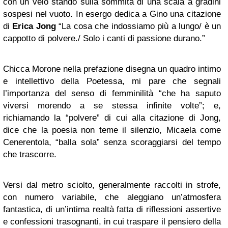
con un velo stando sulla sommità di una scala a gradini
sospesi nel vuoto. In esergo dedica a Gino una citazione
di
Erica Jong
“La cosa che indossiamo più a lungo/ è un
cappotto di polvere./ Solo i canti di passione durano.”
Chicca Morone nella prefazione disegna un quadro intimo
e intellettivo della Poetessa, mi pare che segnali
l’importanza del senso di femminilità “che ha saputo
viversi morendo a se stessa infinite volte”; e,
richiamando la “polvere” di cui alla citazione di Jong,
dice che la poesia non teme il silenzio, Micaela come
Cenerentola, “balla sola” senza scoraggiarsi del tempo
che trascorre.
Versi dal metro sciolto, generalmente raccolti in strofe,
con numero variabile, che aleggiano un’atmosfera
fantastica, di un’intima realtà fatta di riflessioni assertive
e confessioni trasognanti, in cui traspare il pensiero della