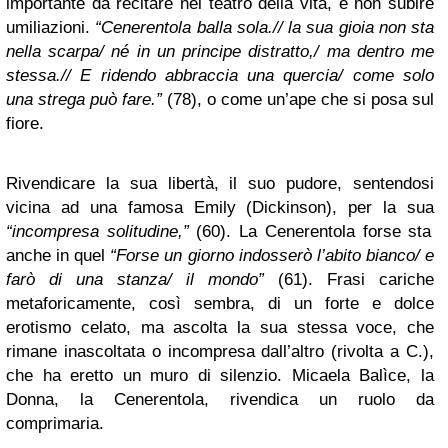
importante da recitare nel teatro della vita, e non subire
umiliazioni.
“Cenerentola balla sola.// la sua gioia non sta
nella scarpa/ né in un principe distratto,/ ma dentro me
stessa.// E ridendo abbraccia una quercia/ come solo
una strega può fare.”
(78), o come un’ape che si posa sul
fiore.
Rivendicare la sua libertà, il suo pudore, sentendosi
vicina ad una famosa Emily (Dickinson), per la sua
“incompresa solitudine,”
(60). La Cenerentola forse sta
anche in quel
“Forse un giorno indosserò l’abito bianco/ e
farò di una stanza/ il mondo”
(61). Frasi cariche
metaforicamente, così sembra, di un forte e dolce
erotismo celato, ma ascolta la sua stessa voce, che
rimane inascoltata o incompresa dall’altro (rivolta a C.),
che ha eretto un muro di silenzio. Micaela Balìce, la
Donna, la Cenerentola, rivendica un ruolo da
comprimaria.