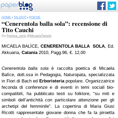
HOME
›
TALENTI
›
POESIE
“Cenerentola balla sola”: recensione di
Tito Cauchi
Da
Femina_versi
@MicaelaTweets
MICAELA BALÌCE,
CENERENTOLA BALLA SOLA
, Ed.
Akkuaria,
Catania
2010, Pagg.96, €. 12,00
Cenerentola balla sola
è raccolta poetica di Micaela
Balìce, dott.ssa in Pedagogia, Naturopata, specializzata
in Fiori di Bach ed
Erboristeria
popolare. Organizzatrice
feconda di conferenze e di eventi in temi sociali bio-
compatibili, ha pubblicato testi su folklore, “su miti e
simboli dell’antichità con particolare attenzione per gli
archetipi del femminile”. La copertina di Maria Giusi
Ricotti rappresentate giovane donna che fa la piroetta