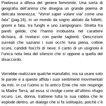
Poetessa a difesa del genere femminile. Una sorta di
geografia dell’anima che disegna un grande poema di
delicata tenerezza:
“Vorrei saper volare via/ come una
fata”
(pag.14), in un mondo da sogno abitato da folletti,
gnomi e fata, tra funghi e uno zampognaro. Stretta fra
pareti gelide, che l’hanno irrobustita nel carattere
dichiara, di rivelarsi con parole taglienti. Descrizioni
surreali che saziano i suoi occhi: luna piena, colline
scure, candidi fiocchi di neve; il canto di un usignolo è
l’unica nota lieta del silenzio che si oppone a quella del
disaccordo.
Vorrebbe realizzare qualche manufatto, ma sa usare solo
le parole e a queste affida i suoi sentimenti movimentati
da miti, in cui l’uomo si fa antico Eroe che non respinge
la Madre Terra, ad essa si rivolge come all’ultimo rifugio
sicuro. Lei, donna, trattiene tutta la sua rabbia che le
esplode dentro, un dialogo che si fa soliloquio, poiché c’è