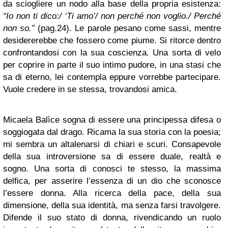
da sciogliere un nodo alla base della propria esistenza:
“Io non ti dico:/ ‘Ti amo’/ non perché non voglio./ Perché
non so.”
(pag.24). Le parole pesano come sassi, mentre
desidererebbe che fossero come piume. Si ritorce dentro
confrontandosi con la sua coscienza. Una sorta di velo
per coprire in parte il suo intimo pudore, in una stasi che
sa di eterno, lei contempla eppure vorrebbe partecipare.
Vuole credere in se stessa, trovandosi amica.
Micaela Balìce sogna di essere una principessa difesa o
soggiogata dal drago. Ricama la sua storia con la poesia;
mi sembra un altalenarsi di chiari e scuri. Consapevole
della sua introversione sa di essere duale, realtà e
sogno. Una sorta di conosci te stesso, la massima
delfica, per asserire l’essenza di un dio che sconosce
l’essere donna. Alla ricerca della pace, della sua
dimensione, della sua identità, ma senza farsi travolgere.
Difende il suo stato di donna, rivendicando un ruolo