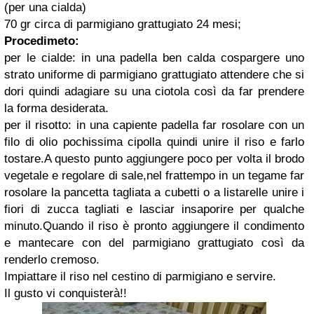
(per una cialda)
70 gr circa di parmigiano grattugiato 24 mesi;
Procedimeto:
per le cialde:
in una padella ben calda cospargere uno
strato uniforme di parmigiano grattugiato attendere che si
dori quindi adagiare su una ciotola così da far prendere
la forma desiderata.
per il risotto:
in una capiente padella far rosolare con un
filo di olio pochissima cipolla quindi unire il riso e farlo
tostare.A questo punto aggiungere poco per volta il brodo
vegetale e regolare di sale,nel frattempo in un tegame far
rosolare la pancetta tagliata a cubetti o a listarelle unire i
fiori di zucca tagliati e lasciar insaporire per qualche
minuto.Quando il riso è pronto aggiungere il condimento
e mantecare con del parmigiano grattugiato così da
renderlo cremoso.
Impiattare il riso nel cestino di parmigiano e servire.
Il gusto vi conquisterà!!