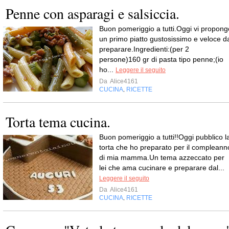
Penne con asparagi e salsiccia.
Buon pomeriggio a tutti.Oggi vi propong
un primo piatto gustosissimo e veloce d
preparare.Ingredienti:(per 2
persone)160 gr di pasta tipo penne;(io
ho...
Leggere il seguito
Da
Alice4161
CUCINA
RICETTE
,
Torta tema cucina.
Buon pomeriggio a tutti!!Oggi pubblico l
torta che ho preparato per il compleann
di mia mamma.Un tema azzeccato per
lei che ama cucinare e preparare dal...
Leggere il seguito
Da
Alice4161
CUCINA
RICETTE
,