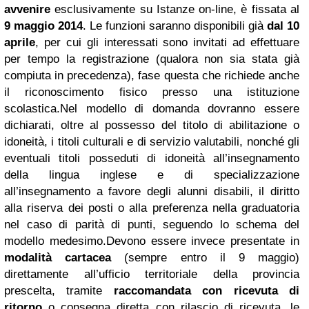
avvenire
esclusivamente su Istanze on-line, è fissata al
9 maggio 2014
. Le funzioni saranno disponibili già
dal 10
aprile
, per cui gli interessati sono invitati ad effettuare
per tempo la registrazione (qualora non sia stata già
compiuta in precedenza)
, fase questa che richiede anche
il riconoscimento fisico presso una istituzione
scolastica.
Nel modello di domanda dovranno essere
dichiarati, oltre al possesso del titolo di abilitazione o
idoneità, i titoli culturali e di servizio valutabili, nonché gli
eventuali titoli posseduti di idoneità all’insegnamento
della lingua inglese e di specializzazione
all’insegnamento a favore degli alunni disabili, il diritto
alla riserva dei posti o alla preferenza nella graduatoria
nel caso di parità di punti, seguendo lo schema del
modello medesimo.Devono essere invece presentate in
modalità cartacea
(sempre entro il 9 maggio)
direttamente all’ufficio territoriale della provincia
prescelta, tramite
raccomandata con ricevuta di
ritorno
o consegna diretta con rilascio di ricevuta, le