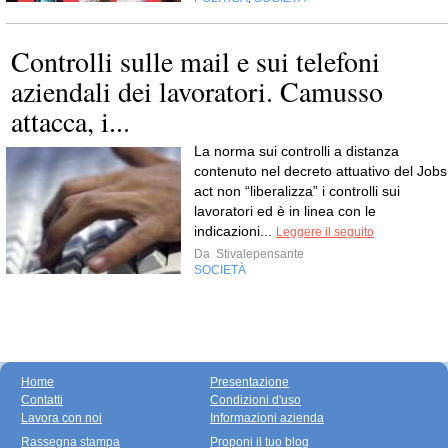
Controlli sulle mail e sui telefoni
aziendali dei lavoratori. Camusso
attacca, i...
La norma sui controlli a distanza
contenuto nel decreto attuativo del Jobs
act non “liberalizza” i controlli sui
lavoratori ed è in linea con le
indicazioni...
Leggere il seguito
Da
Stivalepensante
SOCIETÀ
Home
Presentazione
Contatti
Condizioni d'uso
Lavora con noi
Informazioni azienda
Rassegna stampa
Proponi il tuo blog