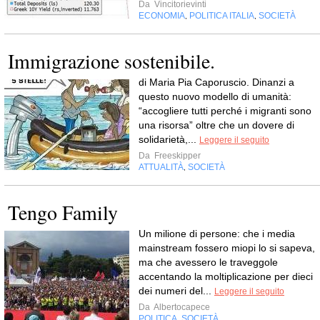
Da
Vincitorievinti
ECONOMIA
POLITICA ITALIA
SOCIETÀ
,
,
Immigrazione sostenibile.
di Maria Pia Caporuscio. Dinanzi a
questo nuovo modello di umanità:
“accogliere tutti perché i migranti sono
una risorsa” oltre che un dovere di
solidarietà,...
Leggere il seguito
Da
Freeskipper
ATTUALITÀ
SOCIETÀ
,
Tengo Family
Un milione di persone: che i media
mainstream fossero miopi lo si sapeva,
ma che avessero le traveggole
accentando la moltiplicazione per dieci
dei numeri del...
Leggere il seguito
Da
Albertocapece
POLITICA
SOCIETÀ
,