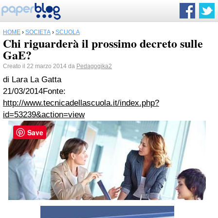
HOME
›
SOCIETÀ
›
SCUOLA
Chi riguarderà il prossimo decreto sulle
GaE?
Creato il 22 marzo 2014 da
Pedagogika2
di Lara La Gatta
21/03/2014Fonte:
http://www.tecnicadellascuola.it/index.php?
id=53239&action=view
Save