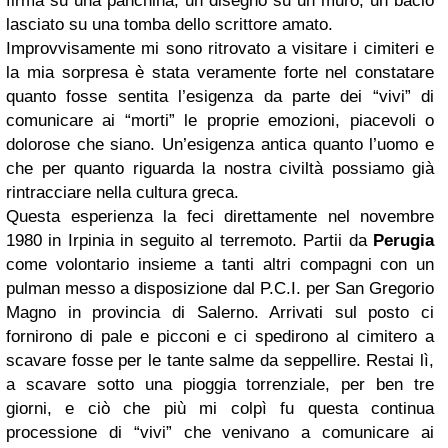
firma su una panchina, un disegno su un muro, un bacio
lasciato su una tomba dello scrittore amato.
Improvvisamente mi sono ritrovato a visitare i cimiteri e
la mia sorpresa è stata veramente forte nel constatare
quanto fosse sentita l’esigenza da parte dei “vivi” di
comunicare ai “morti” le proprie emozioni, piacevoli o
dolorose che siano. Un’esigenza antica quanto l’uomo e
che per quanto riguarda la nostra civiltà possiamo già
rintracciare nella cultura greca.
Questa esperienza la feci direttamente nel novembre
1980 in Irpinia in seguito al terremoto. Partii da
Perugia
come volontario insieme a tanti altri compagni con un
pulman messo a disposizione dal P.C.I. per San Gregorio
Magno in provincia di Salerno. Arrivati sul posto ci
fornirono di pale e picconi e ci spedirono al cimitero a
scavare fosse per le tante salme da seppellire. Restai lì,
a scavare sotto una pioggia torrenziale, per ben tre
giorni, e ciò che più mi colpì fu questa continua
processione di “vivi” che venivano a comunicare ai