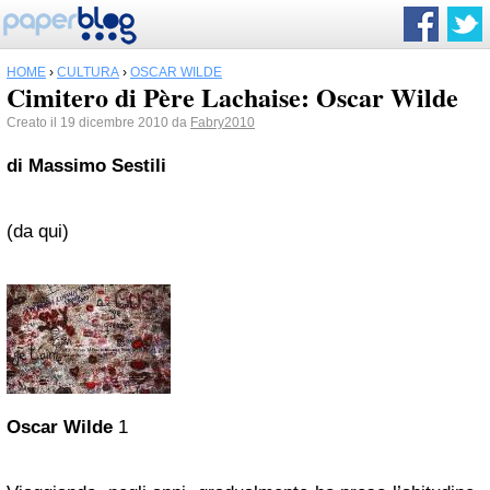
HOME
›
CULTURA
›
OSCAR WILDE
Cimitero di Père Lachaise: Oscar Wilde
Creato il 19 dicembre 2010 da
Fabry2010
di Massimo Sestili
(da qui)
Oscar Wilde
1