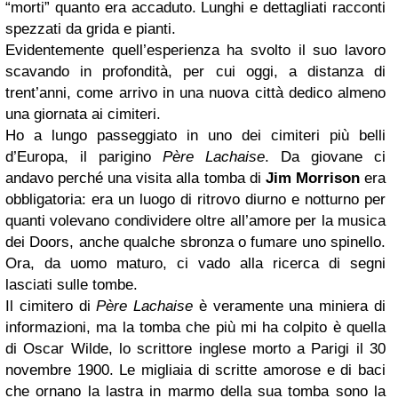
“morti” quanto era accaduto. Lunghi e dettagliati racconti
spezzati da grida e pianti.
Evidentemente quell’esperienza ha svolto il suo lavoro
scavando in profondità, per cui oggi, a distanza di
trent’anni, come arrivo in una nuova città dedico almeno
una giornata ai cimiteri.
Ho a lungo passeggiato in uno dei cimiteri più belli
d’Europa, il parigino
Père Lachaise
. Da giovane ci
andavo perché una visita alla tomba di
Jim Morrison
era
obbligatoria: era un luogo di ritrovo diurno e notturno per
quanti volevano condividere oltre all’amore per la musica
dei Doors, anche qualche sbronza o fumare uno spinello.
Ora, da uomo maturo, ci vado alla ricerca di segni
lasciati sulle tombe.
Il cimitero di
Père Lachaise
è veramente una miniera di
informazioni, ma la tomba che più mi ha colpito è quella
di Oscar Wilde, lo scrittore inglese morto a Parigi il 30
novembre 1900. Le migliaia di scritte amorose e di baci
che ornano la lastra in marmo della sua tomba sono la