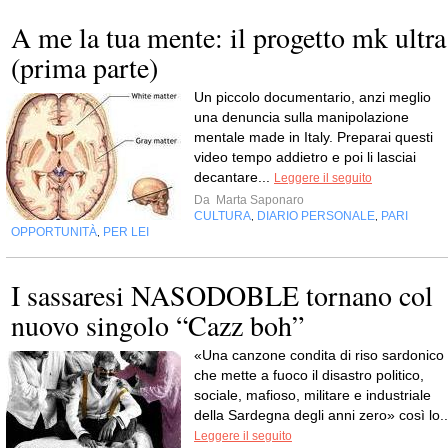
A me la tua mente: il progetto mk ultra
(prima parte)
Un piccolo documentario, anzi meglio
una denuncia sulla manipolazione
mentale made in Italy. Preparai questi
video tempo addietro e poi li lasciai
decantare...
Leggere il seguito
Da
Marta Saponaro
CULTURA
DIARIO PERSONALE
PARI
,
,
OPPORTUNITÀ
PER LEI
,
I sassaresi NASODOBLE tornano col
nuovo singolo “Cazz boh”
«Una canzone condita di riso sardonico
che mette a fuoco il disastro politico,
sociale, mafioso, militare e industriale
della Sardegna degli anni zero» così lo..
Leggere il seguito