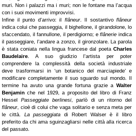
muri. Non i palazzi ma i muri; non le fontane ma l’acqua
con i suoi movimenti improvvisi.
Infine il punto d’arrivo: il
flâneur
. Il sostantivo
flâneur
indica colui che passeggia, il bighellone, il girandolone, lo
sfaccendato, il fannullone, il perdigiorno; e
flânerie
indica
il passeggiare, l’andare a zonzo, il gironzolare. La parola
è stata coniata nella lingua francese dal poeta
Charles
Baudelaire
. A suo giudizio l’artista per poter
comprendere la complessità della società industriale
deve trasformarsi in ‘un botanico del marciapiede’ e
modificare completamente il suo sguardo sul mondo. Il
termine ha avuto una grande fortuna grazie a
Walter
Benjamin
che nel 1929, a proposito del libro di Franz
Hessel
Passeggiate berlinesi
, parlò di un ritorno del
flâneur
, cioè di colui che vaga solitario e senza meta per
le città.
La passeggiata
di Robert Walser è il libro
preferito da chi ama sguinzagliarsi nelle città alla ricerca
del passato.