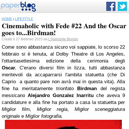
HOME
›
LIFESTYLE
Cinemaholic with Fede #22 And the Oscar
goes to...Birdman!
Creato il 27 febbraio 2015 da
L'Aspirante Biondo
Come sono abbastanza sicuro voi sappiate, lo scorso 22
febbraio si è tenuta, al Dolby Theatre di Los Angeles,
l'ottantasettesima edizione della cerimonia degli
Oscar.
C'erano diversi film in lizza, tutti abbastanza
meritevoli da accaparrarsi l'ambita statuetta (che Di
Caprio a quanto pare non avrà mai in questa vita). Alla
fine ha meritatamente trionfato
Birdman
del regista
messicano
Alejandro Gonzalez Inarritu
che aveva 9
candidature e alla fine ha portato a casa la statuetta per
Miglior film
,
Miglior regia
,
Miglior sceneggiatura
originale
e
Miglior fotografia.