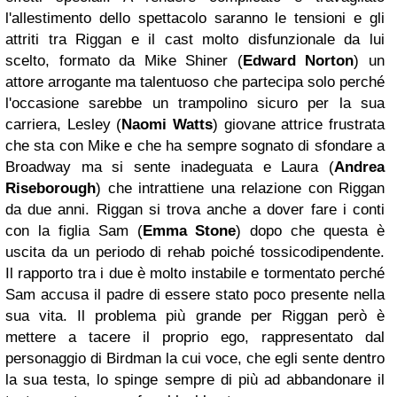
l'allestimento dello spettacolo saranno le tensioni e gli
attriti tra Riggan e il cast molto disfunzionale da lui
scelto, formato da Mike Shiner (
Edward Norton
) un
attore arrogante ma talentuoso che partecipa solo perché
l'occasione sarebbe un trampolino sicuro per la sua
carriera, Lesley (
Naomi Watts
) giovane attrice frustrata
che sta con Mike e che ha sempre sognato di sfondare a
Broadway ma si sente inadeguata e Laura (
Andrea
Riseborough
) che intrattiene una relazione con Riggan
da due anni. Riggan si trova anche a dover fare i conti
con la figlia Sam (
Emma Stone
) dopo che questa è
uscita da un periodo di rehab poiché tossicodipendente.
Il rapporto tra i due è molto instabile e tormentato perché
Sam accusa il padre di essere stato poco presente nella
sua vita. Il problema più grande per Riggan però è
mettere a tacere il proprio ego, rappresentato dal
personaggio di Birdman la cui voce, che egli sente dentro
la sua testa, lo spinge sempre di più ad abbandonare il