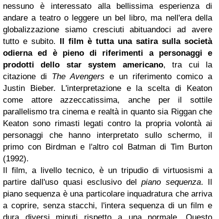
nessuno è interessato alla bellissima esperienza di
andare a teatro o leggere un bel libro, ma nell'era della
globalizzazione siamo cresciuti abituandoci ad avere
tutto e subito.
Il film è tutta una satira sulla società
odierna ed è pieno di riferimenti a personaggi e
prodotti dello star system americano
, tra cui la
citazione di
The Avengers
e un riferimento comico a
Justin Bieber. L'interpretazione e la scelta di Keaton
come attore azzeccatissima, anche per il sottile
parallelismo tra cinema e realtà in quanto sia Riggan che
Keaton sono rimasti legati contro la propria volontà ai
personaggi che hanno interpretato sullo schermo, il
primo con Birdman e l'altro col Batman di Tim Burton
(1992).
Il film, a livello tecnico, è un tripudio di virtuosismi a
partire dall'uso quasi esclusivo del
piano sequenza
. Il
piano sequenza è una particolare inquadratura che arriva
a coprire, senza stacchi, l'intera sequenza di un film e
dura diversi minuti rispetto a una normale. Questo