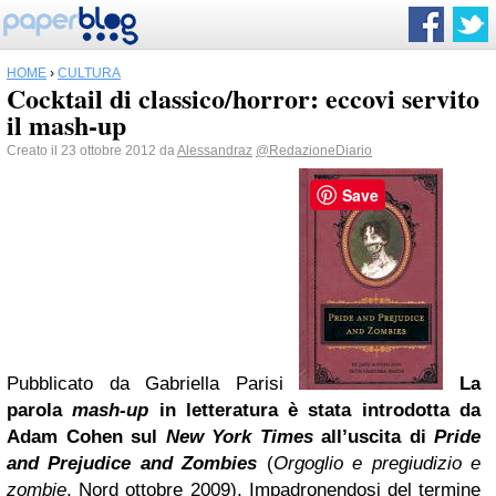
HOME
›
CULTURA
Cocktail di classico/horror: eccovi servito
il mash-up
Creato il 23 ottobre 2012 da
Alessandraz
@RedazioneDiario
Save
Pubblicato da
Gabriella Parisi
La
parola
mash-up
in letteratura è stata introdotta da
Adam Cohen sul
New York Times
all’uscita di
Pride
and Prejudice and Zombies
(
Orgoglio e pregiudizio e
zombie
, Nord ottobre 2009). Impadronendosi del termine