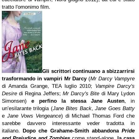
tratto l'omonimo film.
Gli scrittori continuano a sbizzarrirsi
trasformando in vampiri Mr Darcy
(
Mr Darcy Vampyre
di Amanda Grange, TEA luglio 2010;
Vampire Darcy's
Desire
di Regina Jeffers;
Mr Darcy's Bite
di Mary Lydon
Simonsen)
e perfino la stessa Jane Austen
, in
un’esilarante trilogia (
Jane Bites Back
,
Jane Goes Batty
e
Jane Vows Vengeance
) di Michael Thomas Ford che
sarebbe davvero interessante veder tradotta in
italiano.
Dopo che Grahame-Smith abbandona
Pride
and Prejudice and Zombies
come
stand-alone
,
la casa