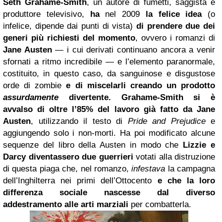
Seth Grahame-Smith
, un autore di fumetti, saggista e
produttore televisivo,
ha
nel 2009
la felice idea
(o
infelice, dipende dai punti di vista)
di prendere due dei
generi più richiesti del momento
, ovvero i romanzi di
Jane Austen
— i cui derivati continuano ancora a venir
sfornati a ritmo incredibile — e l’elemento paranormale,
costituito, in questo caso, da sanguinose e disgustose
orde di zombie
e di miscelarli creando un prodotto
assurdamente
divertente.
Grahame-Smith si è
avvalso di oltre l’85% del lavoro già fatto da Jane
Austen
, utilizzando il testo di
Pride and Prejudice
e
aggiungendo solo i non-morti. Ha poi modificato alcune
sequenze del libro della Austen in modo che
Lizzie e
Darcy diventassero due guerrieri
votati alla distruzione
di questa piaga che, nel romanzo,
infestava
la campagna
dell’Inghilterra nei primi dell’Ottocento
e che la loro
differenza sociale nascesse dal diverso
addestramento alle arti marziali
per combatterla.