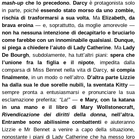
mash-up
che lo precedono.
Darcy
è protagonista solo
in parte, poiché
essendo stato morso da uno zombie,
rischia di trasformarsi a sua volta.
Ma
Elizabeth, da
brava eroina
— e, soprattutto, da moglie amorevole —
non ha nessuna intenzione di decapitarlo e bruciarlo
come farebbe con un innominabile qualsiasi
.
Dunque,
si piega a chiedere l’aiuto di Lady Catherine
. Ma
Lady
De Bourgh
, subdolamente, ha tutt’altri piani:
spera che
l’unione fra la figlia e il nipote
, impedita dalla
comparsa di Miss Bennet nella vita di Darcy,
si compia
finalmente
, in un modo o nell’altro.
D’altra parte Lizzie
ha dalla sua le due sorelle nubili, la sventata Kitty
—
sempre pronta a entusiasmarsi e pronunciare la sua
esclamazione preferita:
“La!”
—
e Mary, con la katana
in una mano e il libro di Mary Wollstonecraft,
Rivendicazione dei diritti della donna
, nell’altra.
Entrambe sono abilissime combattenti
e aiuteranno
Lizzie e Mr Bennet a venire a capo della situazione,
nonostante i piani di Lady Catherine che ha messo loro