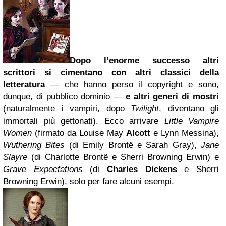
Dopo l’enorme successo altri
scrittori si cimentano con altri classici della
letteratura
— che hanno perso il copyright e sono,
dunque, di pubblico dominio —
e altri generi di mostri
(naturalmente i vampiri, dopo
Twilight
, diventano gli
immortali più gettonati). Ecco arrivare
Little Vampire
Women
(firmato da Louise May
Alcott
e Lynn Messina),
Wuthering Bites
(di Emily Brontë e Sarah Gray),
Jane
Slayre
(di Charlotte Brontë e Sherri Browning Erwin) e
Grave Expectations
(di
Charles Dickens
e Sherri
Browning Erwin), solo per fare alcuni esempi.