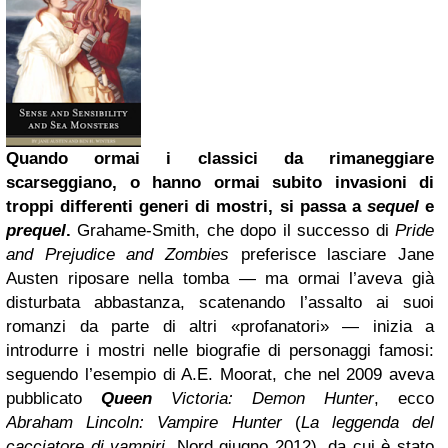
Quando ormai i classici da rimaneggiare
scarseggiano, o hanno ormai subito invasioni di
troppi differenti generi di mostri, si passa a
sequel
e
prequel
.
Grahame-Smith, che dopo il successo di
Pride
and Prejudice and Zombies
preferisce lasciare Jane
Austen riposare nella tomba — ma ormai l’aveva già
disturbata abbastanza, scatenando l’assalto ai suoi
romanzi da parte di altri «profanatori» — inizia a
introdurre i mostri nelle biografie di personaggi famosi:
seguendo l’esempio di A.E. Moorat, che nel 2009 aveva
pubblicato
Queen
Victoria: Demon Hunter
, ecco
Abraham Lincoln: Vampire Hunter
(
La leggenda del
cacciatore di vampiri
, Nord giugno 2012), da cui è stato