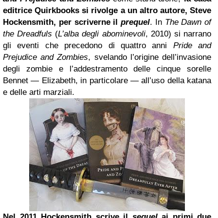
editrice Quirkbooks si rivolge a un altro autore, Steve
Hockensmith, per scriverne il
prequel
. In
The Dawn of
the Dreadfuls
(
L’alba degli abominevoli
, 2010) si narrano
gli eventi che precedono di quattro anni
Pride and
Prejudice and Zombies
, svelando l’origine dell’invasione
degli zombie e l’addestramento delle cinque sorelle
Bennet — Elizabeth, in particolare — all’uso della katana
e delle arti marziali.
Nel 2011 Hockensmith scrive il
sequel
ai primi due