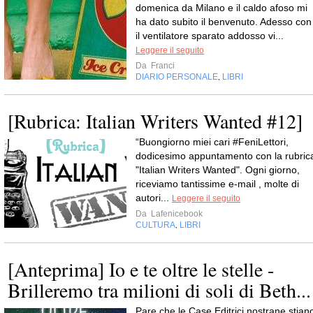
domenica da Milano e il caldo afoso mi
ha dato subito il benvenuto. Adesso con
il ventilatore sparato addosso vi...
Leggere il seguito
Da
Franci
DIARIO PERSONALE
LIBRI
,
[Rubrica: Italian Writers Wanted #12]
“Buongiorno miei cari #FeniLettori,
dodicesimo appuntamento con la rubric
"Italian Writers Wanted". Ogni giorno,
riceviamo tantissime e-mail , molte di
autori...
Leggere il seguito
Da
Lafenicebook
CULTURA
LIBRI
,
[Anteprima] Io e te oltre le stelle -
Brilleremo tra milioni di soli di Beth...
Pare che le Case Editrici nostrane stian