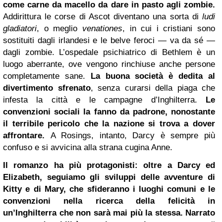
come carne da macello da dare in pasto agli zombie.
Addirittura le corse di Ascot diventano una sorta di
ludi
gladiatori
, o meglio
venationes
, in cui i cristiani sono
sostituiti dagli irlandesi e le belve feroci — va da sé —
dagli zombie.
L’ospedale psichiatrico di Bethlem è un
luogo aberrante, ove vengono rinchiuse anche persone
completamente sane.
La buona società è dedita al
divertimento sfrenato
, senza curarsi della piaga che
infesta la città e le campagne d’Inghilterra.
Le
convenzioni sociali la fanno da padrone, nonostante
il terribile pericolo che la nazione si trova a dover
affrontare.
A Rosings, intanto, Darcy è sempre più
confuso e si avvicina alla strana cugina Anne.
Il romanzo ha più protagonisti: oltre a Darcy ed
Elizabeth, seguiamo gli sviluppi delle avventure di
Kitty e di Mary, che sfideranno i luoghi comuni e le
convenzioni nella ricerca della felicità in
un’Inghilterra che non sarà mai più la stessa.
Narrato