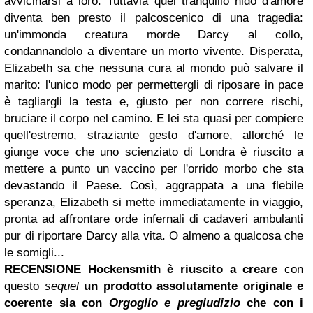
avvicinarsi a loro. Tuttavia quel tranquillo nido d'amore
diventa ben presto il palcoscenico di una tragedia:
un'immonda creatura morde Darcy al collo,
condannandolo a diventare un morto vivente. Disperata,
Elizabeth sa che nessuna cura al mondo può salvare il
marito: l'unico modo per permettergli di riposare in pace
è tagliargli la testa e, giusto per non correre rischi,
bruciare il corpo nel camino. E lei sta quasi per compiere
quell'estremo, straziante gesto d'amore, allorché le
giunge voce che uno scienziato di Londra è riuscito a
mettere a punto un vaccino per l'orrido morbo che sta
devastando il Paese. Così, aggrappata a una flebile
speranza, Elizabeth si mette immediatamente in viaggio,
pronta ad affrontare orde infernali di cadaveri ambulanti
pur di riportare Darcy alla vita. O almeno a qualcosa che
le somigli...
RECENSIONE
Hockensmith è riuscito a creare
con
questo
sequel
un prodotto assolutamente originale e
coerente sia con
Orgoglio e pregiudizio
che con i