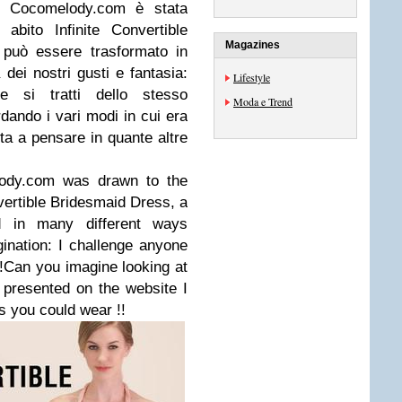
n Cocomelody.com è stata
abito Infinite Convertible
Magazines
 può essere trasformato in
dei nostri gusti e fantasia:
Lifestyle
 si tratti dello stesso
Moda e Trend
dando i vari modi in cui era
ita a pensare in quante altre
lody.com was drawn to the
vertible Bridesmaid Dress, a
d in many different ways
ination: I challenge anyone
 !!Can you imagine looking at
 presented on the website I
s you could wear !!