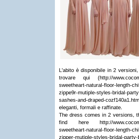
L'abito è disponibile in 2 versioni
trovare qui (http://www.cocome
sweetheart-natural-floor-length-ch
zippe9r-mutiple-styles-bridal-part
sashes-and-draped-cozf140a1.html 
eleganti, formali e raffinate.
The dress comes in 2 versions, t
find here http://www.cocomel
sweetheart-natural-floor-length-ch
zipper-mutiple-styles-bridal-party