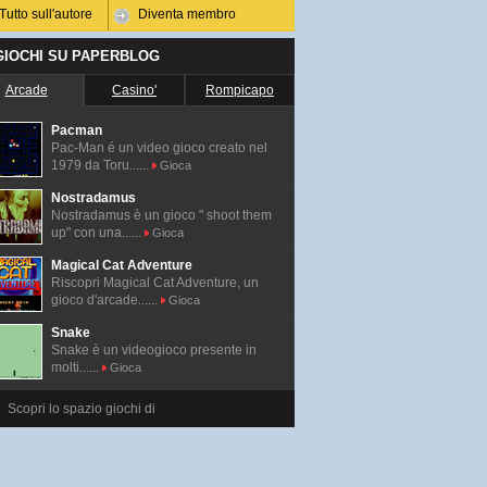
Tutto sull'autore
Diventa membro
 GIOCHI SU PAPERBLOG
Arcade
Casino'
Rompicapo
Pacman
Pac-Man é un video gioco creato nel
1979 da Toru......
Gioca
Nostradamus
Nostradamus è un gioco " shoot them
up" con una......
Gioca
Magical Cat Adventure
Riscopri Magical Cat Adventure, un
gioco d'arcade......
Gioca
Snake
Snake è un videogioco presente in
molti......
Gioca
Scopri lo spazio giochi di