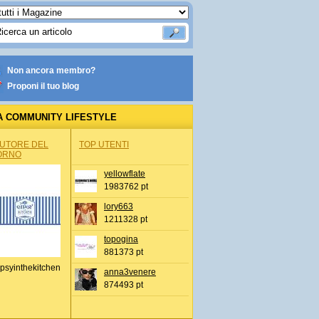
Non ancora membro?
Proponi il tuo blog
A COMMUNITY LIFESTYLE
AUTORE DEL
TOP UTENTI
ORNO
yellowflate
1983762 pt
lory663
1211328 pt
topogina
881373 pt
psyinthekitchen
anna3venere
874493 pt