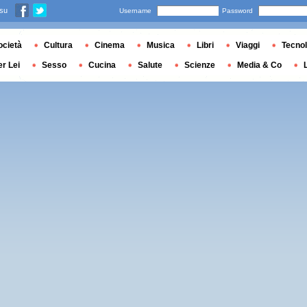
 su
Username
Password
ocietà
Cultura
Cinema
Musica
Libri
Viaggi
Tecnol
er Lei
Sesso
Cucina
Salute
Scienze
Media & Co