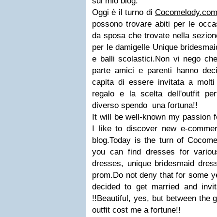
sul mio blog.
Oggi è il turno di
Cocomelody.co
possono trovare abiti per le occas
da sposa che trovate nella sezio
per le damigelle Unique bridesmaid
e balli scolastici.Non vi nego c
parte amici e parenti hanno deci
capita di essere invitata a molti
regalo e la scelta dell'outfit pe
diverso spendo una fortuna!!
It will be well-known my passion 
I like to discover new e-comme
blog.Today is the turn of Coco
you can find dresses for vario
dresses, unique bridesmaid dress
prom.Do not deny that for some ye
decided to get married and inv
!!Beautiful, yes, but between the g
outfit cost me a fortune!!