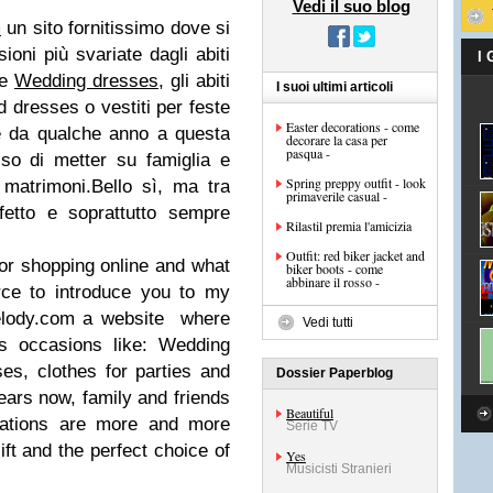
Vedi il suo blog
m
un sito fornitissimo dove si
ioni più svariate dagli abiti
I
ne
Wedding dresses
, gli abiti
I suoi ultimi articoli
 dresses o vestiti per feste
Easter decorations - come
he da qualche anno a questa
decorare la casa per
pasqua -
so di metter su famiglia e
Spring preppy outfit - look
 matrimoni.Bello sì, ma tra
primaverile casual -
rfetto e soprattutto sempre
Rilastil premia l'amicizia
Outfit: red biker jacket and
for shopping online and what
biker boots - come
abbinare il rosso -
rce to introduce you to my
melody.com a website where
Vedi tutti
us occasions like: Wedding
es, clothes for parties and
Dossier Paperblog
ars now, family and friends
Beautiful
itations are more and more
Serie TV
ift and the perfect choice of
Yes
Musicisti Stranieri