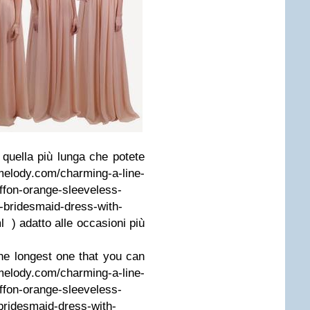
, quella più lunga che potete
lody.com/charming-a-line-
iffon-orange-sleeveless-
y-bridesmaid-dress-with-
) adatto alle occasioni più
he longest one that you can
ody.com/charming-a-line-
iffon-orange-sleeveless-
-bridesmaid-dress-with-