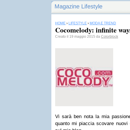
Magazine Lifestyle
HOME
›
LIFESTYLE
›
MODA E TREND
Cocomelody: infinite ways
Creato il 19 maggio 2015 da
Colorblock
Vi sarà ben nota la mia passione
quanto mi piaccia scovare nuovi