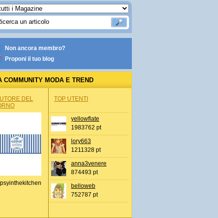
Non ancora membro?
Proponi il tuo blog
A COMMUNITY MODA E TREND
AUTORE DEL
TOP UTENTI
ORNO
yellowflate
1983762 pt
lory663
1211328 pt
anna3venere
874493 pt
psyinthekitchen
belloweb
752787 pt