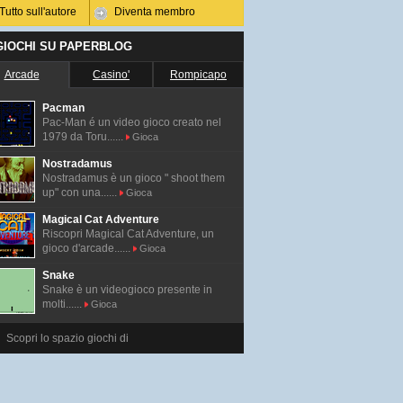
Tutto sull'autore
Diventa membro
 GIOCHI SU PAPERBLOG
Arcade
Casino'
Rompicapo
Pacman
Pac-Man é un video gioco creato nel
1979 da Toru......
Gioca
Nostradamus
Nostradamus è un gioco " shoot them
up" con una......
Gioca
Magical Cat Adventure
Riscopri Magical Cat Adventure, un
gioco d'arcade......
Gioca
Snake
Snake è un videogioco presente in
molti......
Gioca
Scopri lo spazio giochi di