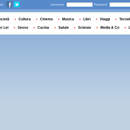
 su
Username
Password
ocietà
Cultura
Cinema
Musica
Libri
Viaggi
Tecnol
er Lei
Sesso
Cucina
Salute
Scienze
Media & Co