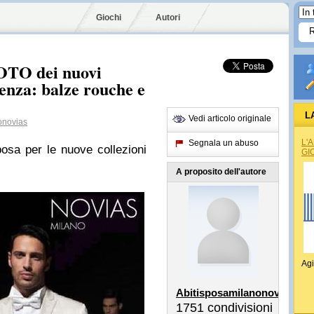
Giochi
Autori
FOTO dei nuovi
enza: balze rouche e
L
Vedi articolo originale
onovias
L'
Segnala un abuso
sposa per le nuove collezioni
GI
A proposito dell'autore
Agi
Abitisposamilanonovias
1751
condivisioni