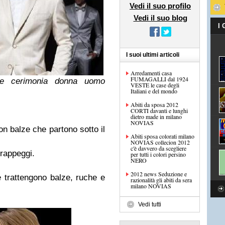
Vedi il suo profilo
Vedi il suo blog
I
I suoi ultimi articoli
Arredamenti casa
FUMAGALLI dal 1924
 e cerimonia donna uomo
VESTE le case degli
Italiani e del mondo
Abiti da sposa 2012
CORTI davanti e lunghi
dietro made in milano
NOVIAS
on balze che partono sotto il
Abiti sposa colorati milano
NOVIAS collecion 2012
c'è davvero da scegliere
drappeggi.
per tutti i colori persino
NERO
2012 news Seduzione e
 trattengono balze, ruche e
razionalità gli abiti da sera
milano NOVIAS
Vedi tutti