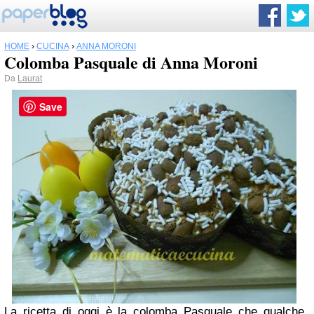
HOME
›
CUCINA
›
ANNA MORONI
Colomba Pasquale di Anna Moroni
Da
Laurat
Save
La ricetta di oggi è la colomba Pasquale che qualche