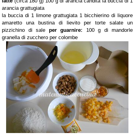
latte
(circa 180 g)
100 g di arancia candita
la buccia di 1
arancia grattugiata
la buccia di 1 limone grattugiata
1 bicchierino di liquore
amaretto
una bustina di lievito per torte salate
un
pizzichino di sale
per guarnire:
100 g di mandorle
granella di zucchero per colombe