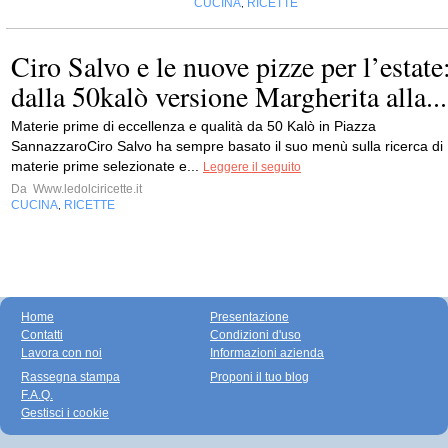
CUCINA
RICETTE
,
Ciro Salvo e le nuove pizze per l’estate
dalla 50kalò versione Margherita alla...
Materie prime di eccellenza e qualità da 50 Kalò in Piazza
SannazzaroCiro Salvo ha sempre basato il suo menù sulla ricerca di
materie prime selezionate e...
Leggere il seguito
Da
Www.ledolciricette.it
CUCINA
RICETTE
,
Home
Presentazione
Contatti
Condizioni d'uso
Lavora con noi
Informazioni azienda
Rassegna stampa
Proponi il tuo blog
F.A.Q.
Gestisci i cookie