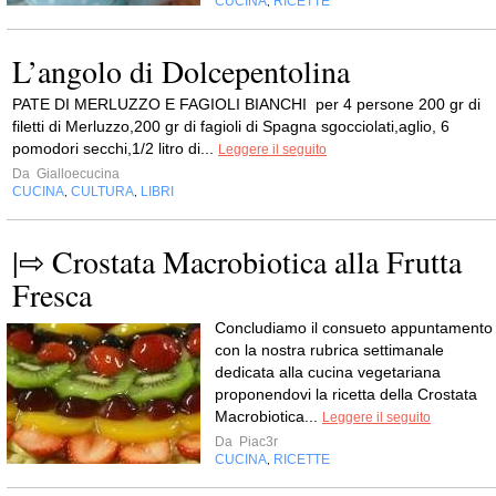
CUCINA
RICETTE
,
L’angolo di Dolcepentolina
PATE DI MERLUZZO E FAGIOLI BIANCHI per 4 persone 200 gr di
filetti di Merluzzo,200 gr di fagioli di Spagna sgocciolati,aglio, 6
pomodori secchi,1/2 litro di...
Leggere il seguito
Da
Gialloecucina
CUCINA
CULTURA
LIBRI
,
,
|⇨ Crostata Macrobiotica alla Frutta
Fresca
Concludiamo il consueto appuntamento
con la nostra rubrica settimanale
dedicata alla cucina vegetariana
proponendovi la ricetta della Crostata
Macrobiotica...
Leggere il seguito
Da
Piac3r
CUCINA
RICETTE
,