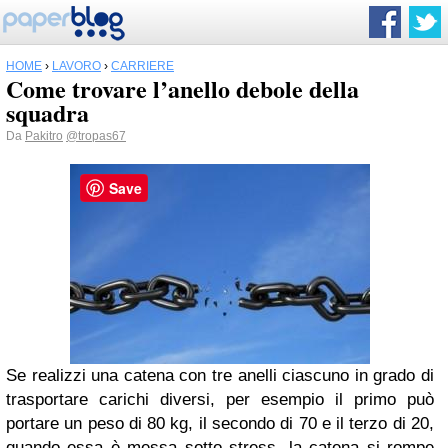
HOME
›
LAVORO
›
CARRIERE
Come trovare l’anello debole della
squadra
Da
Pakitro
@tropas67
Save
Se realizzi una catena con tre anelli ciascuno in grado di
trasportare carichi diversi, per esempio il primo può
portare un peso di 80 kg, il secondo di 70 e il terzo di 20,
quando essa è messa sotto stress, la catena si rompe