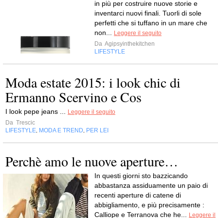
in più per costruire nuove storie e
inventarci nuovi finali. Tuorli di sole
perfetti che si tuffano in un mare che
non...
Leggere il seguito
Da
Agipsyinthekitchen
LIFESTYLE
Moda estate 2015: i look chic di
Ermanno Scervino e Cos
I look pepe jeans ...
Leggere il seguito
Da
Trescic
LIFESTYLE
MODA E TREND
PER LEI
,
,
Perchè amo le nuove aperture…
In questi giorni sto bazzicando
abbastanza assiduamente un paio di
recenti aperture di catene di
abbigliamento, e più precisamente :
Calliope e Terranova che he...
Leggere il