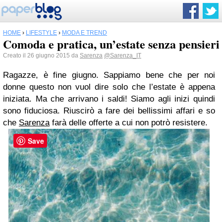
HOME
›
LIFESTYLE
›
MODA E TREND
Comoda e pratica, un’estate senza pensieri
Creato il 26 giugno 2015 da
Sarenza
@Sarenza_IT
Ragazze, è fine giugno. Sappiamo bene che per noi
donne questo non vuol dire solo che l’estate è appena
iniziata. Ma che arrivano i saldi! Siamo agli inizi quindi
sono fiduciosa. Riuscirò a fare dei bellissimi affari e so
che
Sarenza
farà delle offerte a cui non potrò resistere.
Save