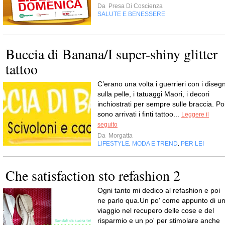
Da
Presa Di Coscienza
SALUTE E BENESSERE
Buccia di Banana/I super-shiny glitter
tattoo
C’erano una volta i guerrieri con i disegn
sulla pelle, i tatuaggi Maori, i decori
inchiostrati per sempre sulle braccia. Po
sono arrivati i finti tattoo...
Leggere il
seguito
Da
Morgatta
LIFESTYLE
MODA E TREND
PER LEI
,
,
Che satisfaction sto refashion 2
Ogni tanto mi dedico al refashion e poi
ne parlo qua.Un po' come appunto di u
viaggio nel recupero delle cose e del
risparmio e un po' per stimolare anche