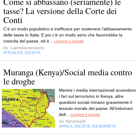
Come si abbassano (seriamente) le
tasse? La versione della Corte dei
Conti
C’è un modo populistico e inefficace per sostenere l’abbassamento
delle tasse in Italia. E poi c’è un modo serio che favorirebbe la
crescita del paese, ed è...
Leggere il seguito
Da
Capiredavverolacrisi
ATTUALITÀ
SOCIETÀ
,
Muranga (Kenya)/Social media contro
le droghe
Mentre i media internazionali accendon
i fari sul terrorismo in Kenya, altre
questioni sociali minano gravemente il
tessuto morale del paese. All’indomani
dell...
Leggere il seguito
Da
Marianna06
AFRICA
SOCIETÀ
SOLIDARIETÀ
,
,