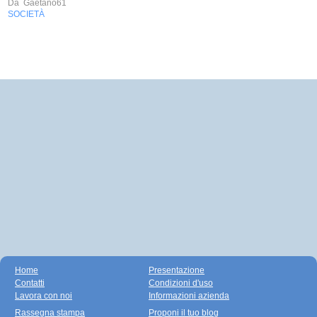
Da
Gaetano61
SOCIETÀ
Home
Presentazione
Contatti
Condizioni d'uso
Lavora con noi
Informazioni azienda
Rassegna stampa
Proponi il tuo blog