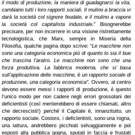
il modo di produzione, la maniera di guadagnarsi la vita,
cambiano tutti i loro rapporti sociali. Il mulino a braccia vi
darà la società col signore feudale, e il mulino a vapore
la società col capitalista industriale
.” Bisognerebbe
precisare, per non incorrere in una visione ristrettamente
tecnologistica, che Marx, sempre in Miseria della
Filosofia, qualche pagina dopo scrive: “
Le macchine non
sono una categoria economica più di quanto lo sia il bue
che trascina l’aratro. Le macchine non sono che una
forza produttiva. La fabbrica moderna, che si basa
sull’applicazione delle macchine, è un rapporto sociale di
produzione, una categoria economica”.
Ovvero, al centro
devono essere messi i rapporti di produzione, è questo
l’unico modo per non cadere negli errori grossolani dei
deficientisti (così meriterebbero di essere chiamati, altro
che decrescisti!) perché il Capitale è, innanzitutto, un
rapporto sociale. Costoro, i deficientisti, sono una rogna,
una iattura, andrebbero picchiati selvaggiamente e poi
esposti alla pubblica gogna, sputati in faccia e frustati