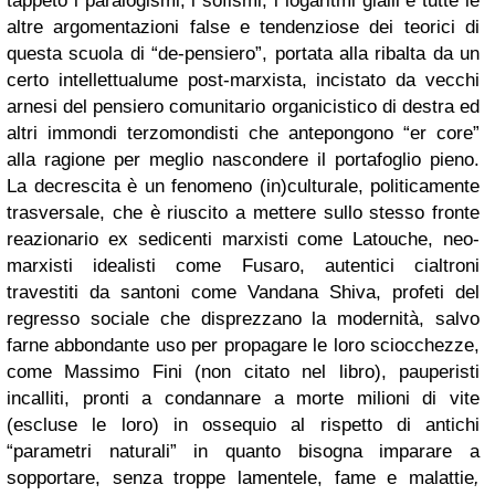
tappeto i paralogismi, i sofismi, i logaritmi gialli e tutte le
altre argomentazioni false e tendenziose dei teorici di
questa scuola di “de-pensiero”, portata alla ribalta da un
certo intellettualume post-marxista, incistato da vecchi
arnesi del pensiero comunitario organicistico di destra ed
altri immondi terzomondisti che antepongono “er core”
alla ragione per meglio nascondere il portafoglio pieno.
La decrescita è un fenomeno (in)culturale, politicamente
trasversale, che è riuscito a mettere sullo stesso fronte
reazionario ex sedicenti marxisti come Latouche, neo-
marxisti idealisti come Fusaro, autentici cialtroni
travestiti da santoni come Vandana Shiva, profeti del
regresso sociale che disprezzano la modernità, salvo
farne abbondante uso per propagare le loro sciocchezze,
come Massimo Fini (non citato nel libro), pauperisti
incalliti, pronti a condannare a morte milioni di vite
(escluse le loro) in ossequio al rispetto di antichi
“parametri naturali” in quanto bisogna imparare a
sopportare, senza troppe lamentele, fame e malattie
,