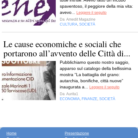
tutte intrise. Avevo fatto un incubo
spaventoso, il peggiore della mia vita:
avevo...
Leggere il seguito
Da
Amedit Magazine
CULTURA
SOCIETÀ
,
Le cause economiche e sociali che
portarono all’avvento delle Città di...
Pubblichiamo questo nostro saggio,
apparso sul catalogo della bellissima
mostra “La battaglia del grano:
autarchia, bonifiche, città nuove”
inaugurata a...
Leggere il seguito
Da
Aurita1
ECONOMIA
FINANZE
SOCIETÀ
,
,
Home
Presentazione