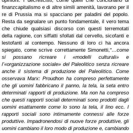
opinioni. I decrescisti, come quelli che concionano di
finanzcapitalismo e di altre simili amenità, lavorano per il
re di Prussia ma si spacciano per paladini del popolo.
Resta da segnalare un punto fondamentale, il vero tema
che chiude qualsiasi discorso con questi terremotati
della ragione, con siffatti sfollati dal cervello, sicofanti e
lestofanti al contempo. Nessuno di loro ci ha ancora
spiegato, come scrive correttamente Simonetti,
“…come
si possano ricreare i «modelli culturali» e
l’«organizzazione sociale» del Paleolitico senza ricreare
anche il sistema di produzione del Paleolitico. Come
osservava Marx: Proudhon ha compreso perfettamente
che gli uomini fabbricano il panno, la tela, la seta entro
determinati rapporti di produzione. Ma non ha compreso
che questi rapporti sociali determinati sono prodotti dagli
uomini esattamente come lo sono la tela, il lino ecc. I
rapporti sociali sono intimamente connessi alle forze
produttive. Impadronendosi di nuove forze produttive, gli
uomini cambiano il loro modo di produzione e, cambiando