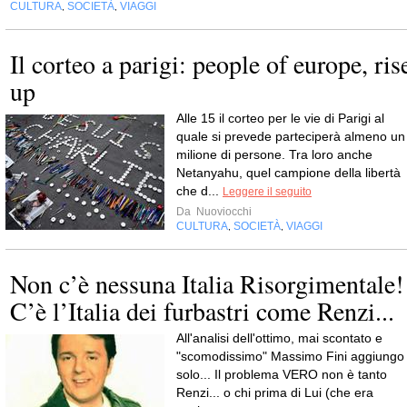
CULTURA
SOCIETÀ
VIAGGI
,
,
Il corteo a parigi: people of europe, ris
up
Alle 15 il corteo per le vie di Parigi al
quale si prevede parteciperà almeno un
milione di persone. Tra loro anche
Netanyahu, quel campione della libertà
che d...
Leggere il seguito
Da
Nuoviocchi
CULTURA
SOCIETÀ
VIAGGI
,
,
Non c’è nessuna Italia Risorgimentale!
C’è l’Italia dei furbastri come Renzi...
All'analisi dell'ottimo, mai scontato e
"scomodissimo" Massimo Fini aggiungo
solo... Il problema VERO non è tanto
Renzi... o chi prima di Lui (che era