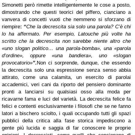
Simonetti però rimette intelligentemente le cose a posto,
dimostrando che questi teorici del piffero, cianciano a
vanvera di concetti vuoti che nemmeno si sforzano di
riempire
:
“
Che la decrescita sia solo una parola? C’è chi
lo ha affermato. Per esempio, Latouche più volte ha
scritto che la decrescita non sarebbe niente altro che
«uno slogan politico… una parola-bomba», una «parola
d’ordine», oppure «una bandiera», uno «slogan
provocatorio»
”.
Non ci sorprende, dunque, che essendo
la decrescita solo una espressione senza senso abbia
attirato, come una calamita, un esercito di parolai
accademici, veri cani da riporto del pensiero dominante
pronti a lanciarsi su qualsiasi osso alla moda per
ricavarne fama e luci del varietà. La decrescita felice fa
felici e contenti esclusivamente i filosofi che se ne fanno
latori a bischero sciolto, i quali occupando tutti gli spazi
pubblici della critica alla fase storica impediscono a
gente più lucida e saggia di far conoscere le proprie