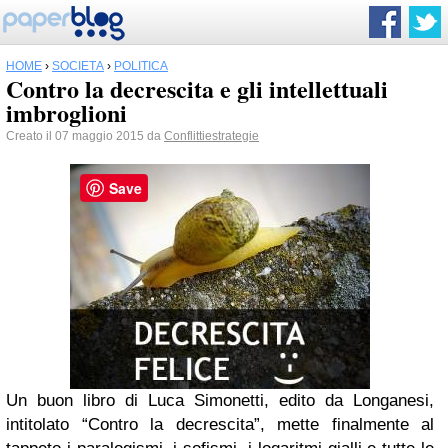
HOME
›
SOCIETÀ
›
POLITICA
Contro la decrescita e gli intellettuali
imbroglioni
Creato il 07 maggio 2015 da
Conflittiestrategie
Save
Un buon libro di Luca Simonetti, edito da Longanesi,
intitolato “Contro la decrescita”, mette finalmente al