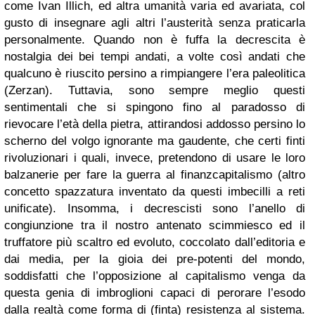
come Ivan Illich, ed altra umanità varia ed avariata, col
gusto di insegnare agli altri l’austerità senza praticarla
personalmente. Quando non è fuffa la decrescita è
nostalgia dei bei tempi andati, a volte così andati che
qualcuno è riuscito persino a rimpiangere l’era paleolitica
(Zerzan). Tuttavia, sono sempre meglio questi
sentimentali che si spingono fino al paradosso di
rievocare l’età della pietra, attirandosi addosso persino lo
scherno del volgo ignorante ma gaudente, che certi finti
rivoluzionari i quali, invece, pretendono di usare le loro
balzanerie per fare la guerra al finanzcapitalismo (altro
concetto spazzatura inventato da questi imbecilli a reti
unificate). Insomma, i decrescisti sono l’anello di
congiunzione tra il nostro antenato scimmiesco ed il
truffatore più scaltro ed evoluto, coccolato dall’editoria e
dai media, per la gioia dei pre-potenti del mondo,
soddisfatti che l’opposizione al capitalismo venga da
questa genia di imbroglioni capaci di perorare l’esodo
dalla realtà come forma di (finta) resistenza al sistema.