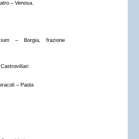
eatro – Venosa.
cium – Borgia, frazione
Castrovillari
iracoli – Paola