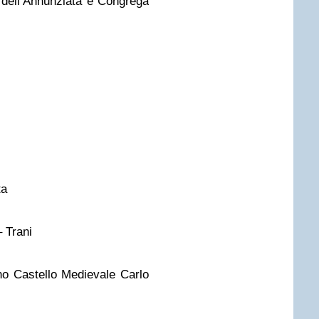
 dell’Annunziata e Congrega
ta
 Trani
o Castello Medievale Carlo