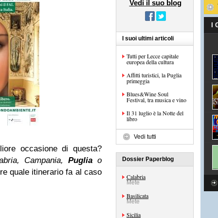
Vedi il suo blog
I
I suoi ultimi articoli
Tutti per Lecce capitale
europea della cultura
Affitti turistici, la Puglia
primeggia
Blues&Wine Soul
Festival, tra musica e vino
Il 31 luglio è la Notte del
libro
Vedi tutti
liore occasione di questa?
bria, Campania,
Puglia
o
Dossier Paperblog
e quale itinerario fa al caso
Calabria
Mete
Basilicata
Mete
Sicilia