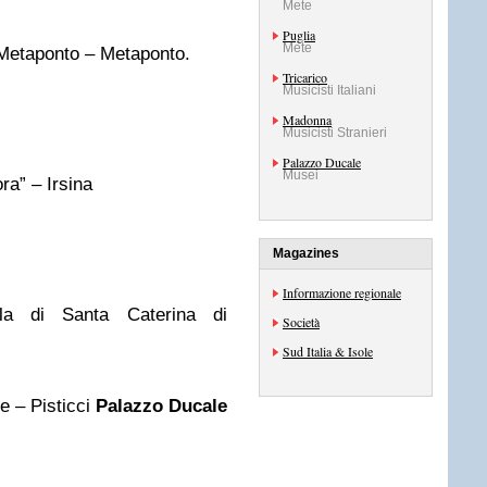
Mete
Puglia
Mete
Metaponto – Metaponto.
Tricarico
Musicisti Italiani
Madonna
Musicisti Stranieri
Palazzo Ducale
Musei
a” – Irsina
Magazines
Informazione regionale
a di Santa Caterina di
Società
Sud Italia & Isole
e – Pisticci
Palazzo Ducale