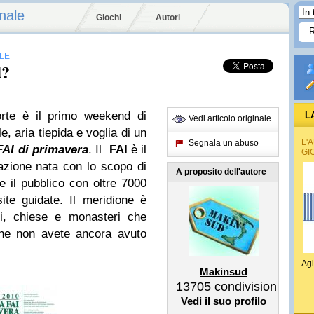
nale
Giochi
Autori
LE
d?
orte è il primo weekend di
L
Vedi articolo originale
, aria tiepida e voglia di un
REG
L'
Segnala un abuso
FAI di primavera
. Il
FAI
è il
GI
azione nata con lo scopo di
A proposito dell'autore
e il pubblico con oltre 7000
ite guidate. Il meridione è
zzi, chiese e monasteri che
he non avete ancora avuto
Agi
Makinsud
13705
condivisioni
Vedi il suo profilo