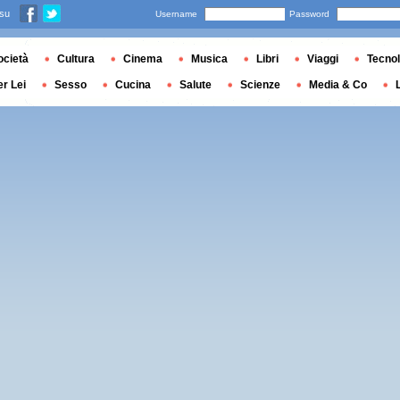
 su
Username
Password
ocietà
Cultura
Cinema
Musica
Libri
Viaggi
Tecnol
er Lei
Sesso
Cucina
Salute
Scienze
Media & Co