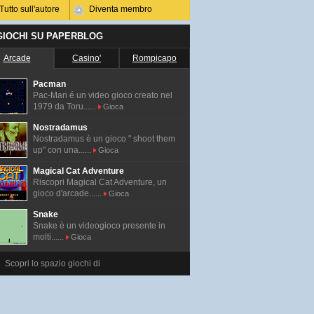
Tutto sull'autore
Diventa membro
 GIOCHI SU PAPERBLOG
Arcade
Casino'
Rompicapo
Pacman
Pac-Man é un video gioco creato nel
1979 da Toru......
Gioca
Nostradamus
Nostradamus è un gioco " shoot them
up" con una......
Gioca
Magical Cat Adventure
Riscopri Magical Cat Adventure, un
gioco d'arcade......
Gioca
Snake
Snake è un videogioco presente in
molti......
Gioca
Scopri lo spazio giochi di