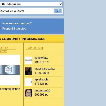
Non ancora membro?
Proponi il tuo blog
A COMMUNITY INFORMAZIONE
IONALE
AUTORE DEL
TOP UTENTI
ORNO
yellowflate
1983762 pt
maestrarosalba
1126395 pt
apietrarota
673425 pt
psyinthekitchen
marianna06
602991 pt