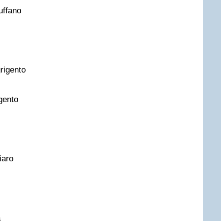
uffano
rigento
gento
iaro
a