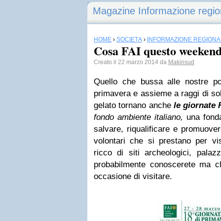
Magazine Informazione regio
HOME
›
SOCIETÀ
›
INFORMAZIONE REGIONA
Cosa FAI questo weeken
Creato il 22 marzo 2014 da
Makinsud
Quello che bussa alle nostre p
primavera e assieme a raggi di sole
gelato tornano anche
le giornate 
fondo ambiente italiano,
una fond
salvare, riqualificare e promuover
volontari che si prestano per vis
ricco di siti archeologici, pala
probabilmente conoscerete ma c
occasione di visitare.