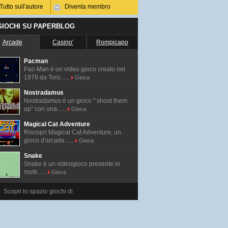
Tutto sull'autore
Diventa membro
 GIOCHI SU PAPERBLOG
Arcade
Casino'
Rompicapo
Pacman
Pac-Man é un video gioco creato nel
1979 da Toru......
Gioca
Nostradamus
Nostradamus è un gioco " shoot them
up" con una......
Gioca
Magical Cat Adventure
Riscopri Magical Cat Adventure, un
gioco d'arcade......
Gioca
Snake
Snake è un videogioco presente in
molti......
Gioca
Scopri lo spazio giochi di