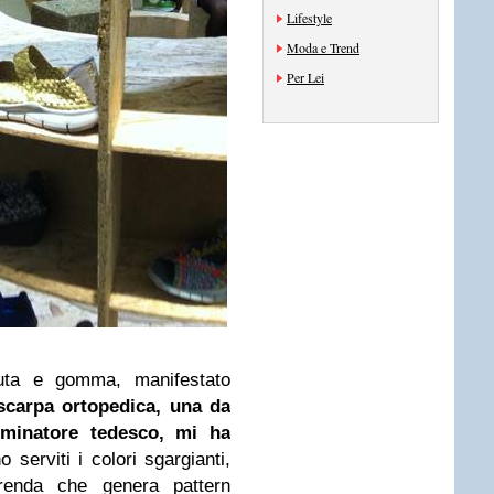
Lifestyle
Moda e Trend
Per Lei
-juta e gomma, manifestato
scarpa ortopedica, una da
minatore tedesco, mi ha
erviti i colori sgargianti,
erenda che genera pattern