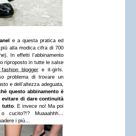
anel
e a questa pratica ed
 più alla modica cifra di 700
e). In effetti l’abbinamento
 riproposto in tutte le salse
fashion blogger
e it-girls.
oso problema di trovare un
sto e dell’altezza adeguata,
chè questo abbinamento è
evitare di dare continuità
 tutto
. E invece no! Ma poi
o o cucito?!? Muaaahhh…
suadere i più…