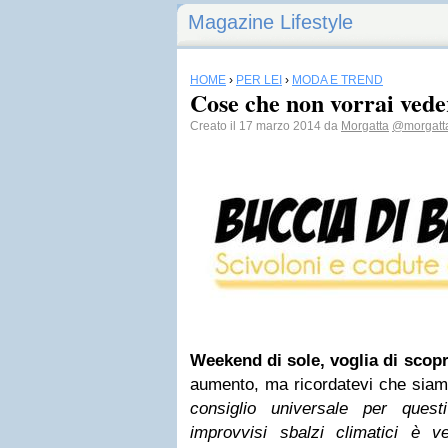
Magazine Lifestyle
HOME
›
PER LEI
›
MODA E TREND
Cose che non vorrai veder
Creato il 17 marzo 2014 da
Morgatta
@morgatt
Weekend di sole, voglia di scopr
aumento, ma ricordatevi che siam
consiglio universale per questi
improvvisi sbalzi climatici è v