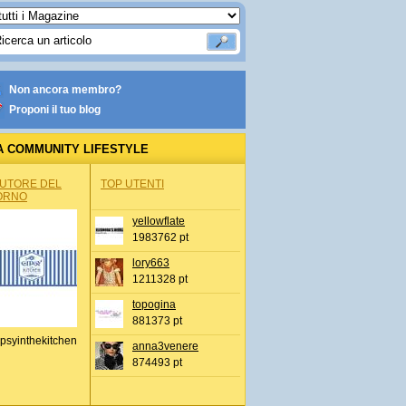
Non ancora membro?
Proponi il tuo blog
A COMMUNITY LIFESTYLE
AUTORE DEL
TOP UTENTI
ORNO
yellowflate
1983762 pt
lory663
1211328 pt
topogina
881373 pt
psyinthekitchen
anna3venere
874493 pt