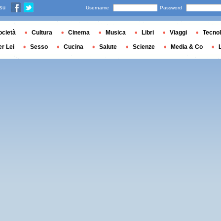
 su
Username
Password
ocietà
Cultura
Cinema
Musica
Libri
Viaggi
Tecnol
er Lei
Sesso
Cucina
Salute
Scienze
Media & Co