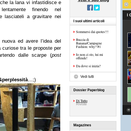
che la lana vi infastidisce e
lentamente finendo nel
I
 lasciateli a gravitare nei
I suoi ultimi articoli
Sommersi dai quotes!!!
Buccia di
a nuova ed avere l’idea del
Banana/Campagne
Fashion: why? #1
 curiose tra le proposte per
Io non ci sto, lui mi
rtendo dalle scarpe (
post
offende!
Da dove si inizia?
Vedi tutti
&perplessità
…;)
Dossier Paperblog
Di Tutto
Riviste
Magazines