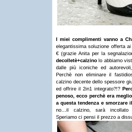
I miei complimenti vanno a Ch
elegantissima soluzione offerta ai
€ (grazie Anita per la segnalazion
decolletè+calzino
lo abbiamo visto
dalle più iconiche ed autorevoli
Perchè non eliminare il fastidi
calzino decente dello spessore giu
ed offrire il 2in1 integrato?!?
Per
penoso, ecco perchè era meglio 
a questa tendenza e smorzare il
no…il calzino, sarà incollat
Speriamo ci pensi il prezzo a dis