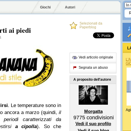
Giochi
Autori
Selezionati da
ti ai piedi
Paperblog
a
L
Vedi articolo originale
L'
GI
Segnala un abuso
A proposito dell'autore
irsi
. Le temperature sono in
Agi
Morgatta
o ancora a marzo (quindi,
il
9775
condivisioni
 periodi caratterizzati da
Vedi il suo profilo
estirsi
a cipolla
). So che
Vedi il suo blog