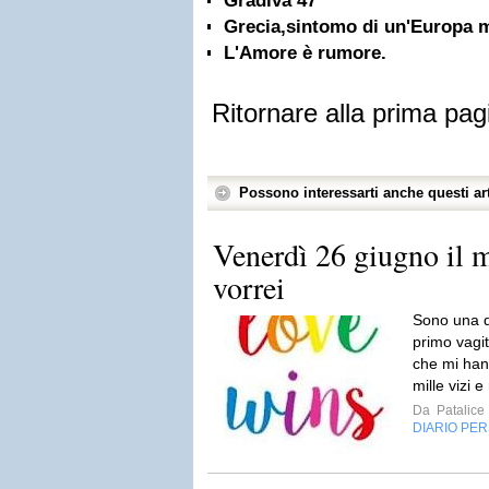
Gradiva 47
Grecia,sintomo di un'Europa 
L'Amore è rumore.
Ritornare alla prima pag
Possono interessarti anche questi art
Venerdì 26 giugno il m
vorrei
Sono una d
primo vagi
che mi han
mille vizi e
Da
Patalice
DIARIO PE