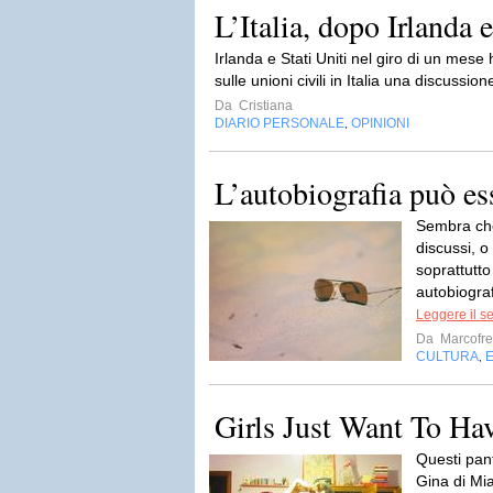
L’Italia, dopo Irlanda 
Irlanda e Stati Uniti nel giro di un mese 
sulle unioni civili in Italia una discussi
Da
Cristiana
DIARIO PERSONALE
OPINIONI
,
L’autobiografia può es
Sembra che
discussi, o
soprattutto
autobiograf
Leggere il s
Da
Marcofre
CULTURA
E
,
Girls Just Want To Ha
Questi pant
Gina di Mia