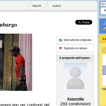
Giochi
Autori
embargo
L
Vedi articolo originale
L'
Segnala un abuso
GI
A proposito dell'autore
Agi
Astonvilla
293
condivisioni
mericano nei confronti del