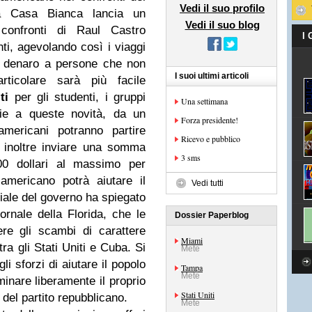
Vedi il suo profilo
a Casa Bianca lancia un
Vedi il suo blog
confronti di Raul Castro
I
enti, agevolando così i viaggi
 di denaro a persone che non
I suoi ultimi articoli
articolare sarà più facile
ti
per gli studenti, i gruppi
Una settimana
azie a queste novità, da un
Forza presidente!
mericani potranno partire
Ricevo e pubblico
rà inoltre inviare una somma
3 sms
500 dollari al massimo per
americano potrà aiutare il
Vedi tutti
iciale del governo ha spiegato
ornale della Florida, che le
Dossier Paperblog
re gli scambi di carattere
Miami
tra gli Stati Uniti e Cuba. Si
Mete
i sforzi di aiutare il popolo
Tampa
Mete
minare liberamente il proprio
Stati Uniti
 del partito repubblicano.
Mete