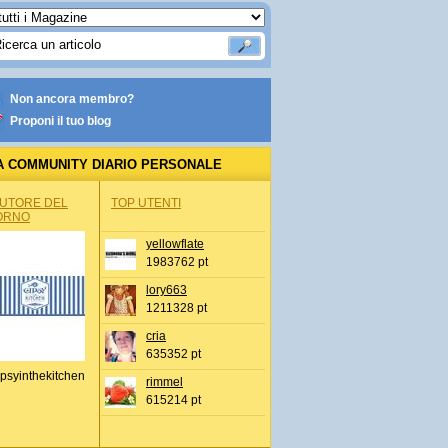
Non ancora membro?
Proponi il tuo blog
A COMMUNITY DIARIO PERSONALE
AUTORE DEL
TOP UTENTI
ORNO
yellowflate
1983762 pt
lory663
1211328 pt
cria
635352 pt
psyinthekitchen
rimmel
615214 pt