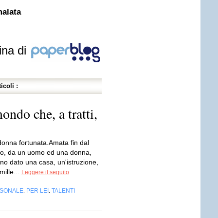
malata
ina di
icoli :
ondo che, a tratti,
onna fortunata.Amata fin dal
to, da un uomo ed una donna,
no dato una casa, un'istruzione,
 mille...
Leggere il seguito
RSONALE
PER LEI
TALENTI
,
,