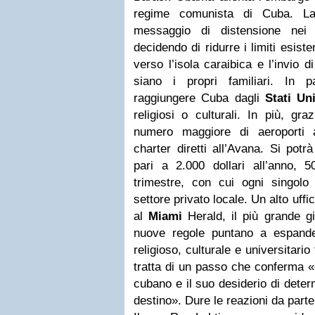
regime comunista di Cuba. L
messaggio di distensione nei 
decidendo di ridurre i limiti esist
verso l’isola caraibica e l’invio
siano i propri familiari. In p
raggiungere Cuba dagli
Stati Uni
religiosi o culturali. In più, gr
numero maggiore di aeroporti a
charter diretti all’Avana. Si pot
pari a 2.000 dollari all’anno, 
trimestre, con cui ogni singolo 
settore privato locale. Un alto uff
al
Miami
Herald, il più grande gi
nuove regole puntano a espande
religioso, culturale e universitario 
tratta di un passo che conferma «gl
cubano e il suo desiderio di deter
destino». Dure le reazioni da parte