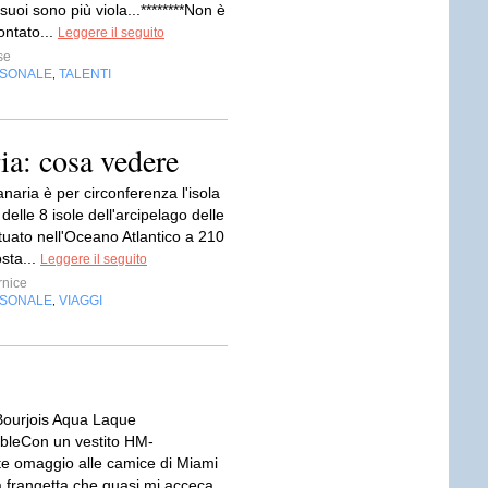
suoi sono più viola...********Non è
ontato...
Leggere il seguito
se
RSONALE
TALENTI
,
ia: cosa vedere
aria è per circonferenza l'isola
delle 8 isole dell'arcipelago delle
tuato nell'Oceano Atlantico a 210
sta...
Leggere il seguito
nice
RSONALE
VIAGGI
,
Bourjois Aqua Laque
bleCon un vestito HM-
e omaggio alle camice di Miami
a frangetta che quasi mi acceca