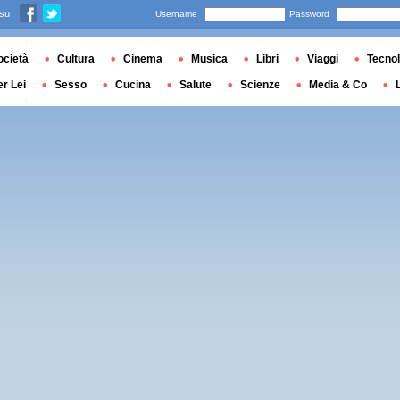
 su
Username
Password
ocietà
Cultura
Cinema
Musica
Libri
Viaggi
Tecnol
er Lei
Sesso
Cucina
Salute
Scienze
Media & Co