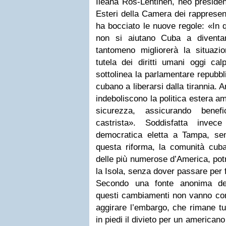
Ileana Ros-Lehtinen, neo presiden
Esteri della Camera dei rappresent
ha bocciato le nuove regole: «In 
non si aiutano Cuba a diventa
tantomeno migliorerà la situazi
tutela dei diritti umani oggi cal
sottolinea la parlamentare repubbl
cubano a liberarsi dalla tirannia. An
indeboliscono la politica estera am
sicurezza, assicurando benef
castrista». Soddisfatta invec
democratica eletta a Tampa, se
questa riforma, la comunità cu
delle più numerose d’America, pot
la Isola, senza dover passare per
Secondo una fonte anonima del
questi cambiamenti non vanno co
aggirare l’embargo, che rimane tut
in piedi il divieto per un american