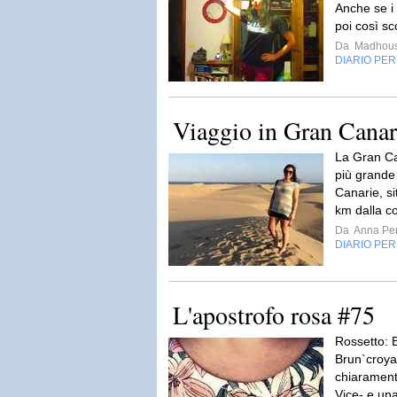
Anche se i 
poi così sc
Da
Madhou
DIARIO PE
Viaggio in Gran Canar
La Gran Can
più grande 
Canarie, si
km dalla co
Da
Anna Per
DIARIO PE
L'apostrofo rosa #75
Rossetto: 
Brun`croya
chiarament
Vice- e un