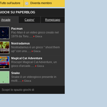
Tutto sull'autore
Diventa membro
 GIOCHI SU PAPERBLOG
Arcade
Casino'
Rompicapo
Pacman
Pac-Man é un video gioco creato nel
1979 da Toru......
Gioca
Nostradamus
Nostradamus è un gioco " shoot them
up" con una......
Gioca
Magical Cat Adventure
Riscopri Magical Cat Adventure, un
gioco d'arcade......
Gioca
Snake
Snake è un videogioco presente in
molti......
Gioca
Scopri lo spazio giochi di