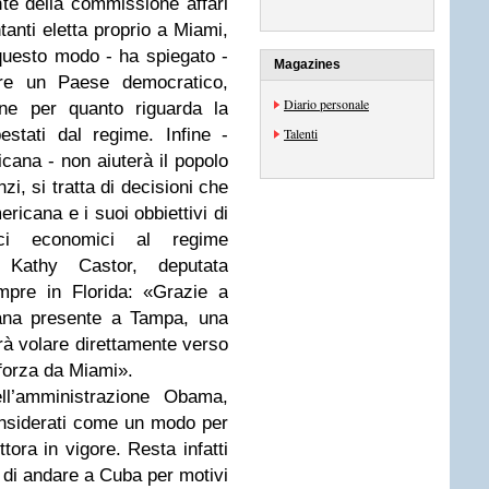
te della commissione affari
anti eletta proprio a Miami,
questo modo - ha spiegato -
Magazines
re un Paese democratico,
Diario personale
one per quanto riguarda la
pestati dal regime. Infine -
Talenti
icana - non aiuterà il popolo
zi, si tratta di decisioni che
ericana e i suoi obbiettivi di
ici economici al regime
e Kathy Castor, deputata
mpre in Florida: «Grazie a
bana presente a Tampa, una
rà volare direttamente verso
 forza da Miami».
l’amministrazione Obama,
nsiderati come un modo per
tora in vigore. Resta infatti
o di andare a Cuba per motivi