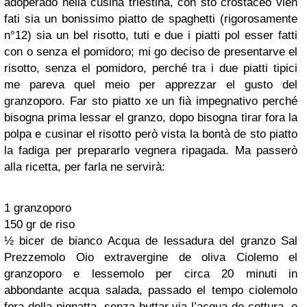
adoperado nella cusina triestina, con sto crostaceo vien
fati sia un bonissimo piatto de spaghetti (rigorosamente
n°12) sia un bel risotto, tuti e due i piatti pol esser fatti
con o senza el pomidoro; mi go deciso de presentarve el
risotto, senza el pomidoro, perché tra i due piatti tipici
me pareva quel meio per apprezzar el gusto del
granzoporo. Far sto piatto xe un fià impegnativo perché
bisogna prima lessar el granzo, dopo bisogna tirar fora la
polpa e cusinar el risotto però vista la bontà de sto piatto
la fadiga per prepararlo vegnera ripagada. Ma passerò
alla ricetta, per farla ne servirà:
1 granzoporo
150 gr de riso
½ bicer de bianco
Acqua de lessadura del granzo
Sal
Prezzemolo Oio extravergine de oliva Ciolemo el
granzoporo e lessemolo per circa 20 minuti in
abbondante acqua salada, passado el tempo ciolemolo
fora della pignatta, senza buttar via l’acqua de cottura, e