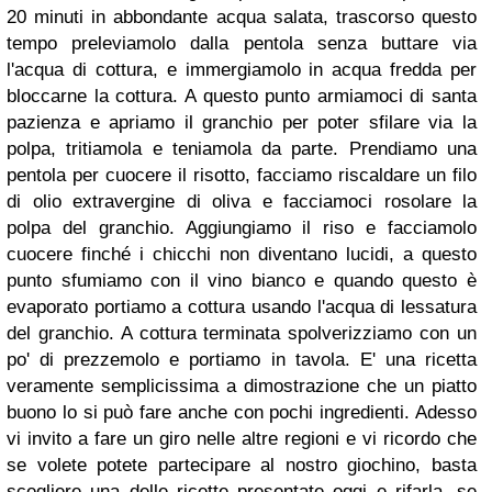
20 minuti in abbondante acqua salata, trascorso questo
tempo preleviamolo dalla pentola senza buttare via
l'acqua di cottura, e immergiamolo in acqua fredda per
bloccarne la cottura. A questo punto armiamoci di santa
pazienza e apriamo il granchio per poter sfilare via la
polpa, tritiamola e teniamola da parte. Prendiamo una
pentola per cuocere il risotto, facciamo riscaldare un filo
di olio extravergine di oliva e facciamoci rosolare la
polpa del granchio. Aggiungiamo il riso e facciamolo
cuocere finché i chicchi non diventano lucidi, a questo
punto sfumiamo con il vino bianco e quando questo è
evaporato portiamo a cottura usando l'acqua di lessatura
del granchio. A cottura terminata spolverizziamo con un
po' di prezzemolo e portiamo in tavola.
E' una ricetta
veramente semplicissima a dimostrazione che un piatto
buono lo si può fare anche con pochi ingredienti.
Adesso
vi invito a fare un giro nelle altre regioni e vi ricordo che
se volete potete partecipare al nostro giochino, basta
scegliere una delle ricette presentate oggi e rifarla, se