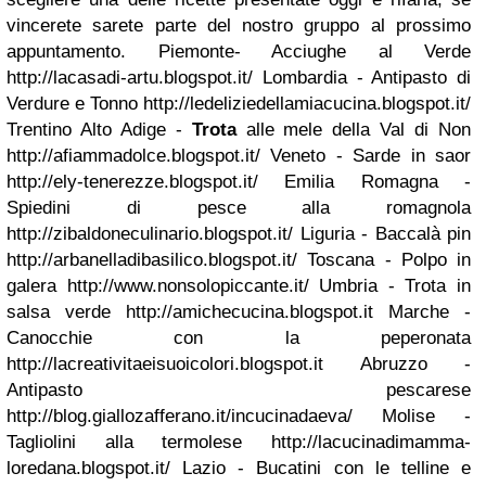
vincerete sarete parte del nostro gruppo al prossimo
appuntamento.
Piemonte- Acciughe al Verde
http://lacasadi-artu.blogspot.it/ Lombardia - Antipasto di
Verdure e Tonno http://ledeliziedellamiacucina.blogspot.it/
Trentino Alto Adige -
Trota
alle mele della Val di Non
http://afiammadolce.blogspot.it/ Veneto - Sarde in saor
http://ely-tenerezze.blogspot.it/ Emilia Romagna -
Spiedini di pesce alla romagnola
http://zibaldoneculinario.blogspot.it/ Liguria - Baccalà pin
http://arbanelladibasilico.blogspot.it/ Toscana - Polpo in
galera http://www.nonsolopiccante.it/ Umbria - Trota in
salsa verde http://amichecucina.blogspot.it Marche -
Canocchie con la peperonata
http://lacreativitaeisuoicolori.blogspot.it Abruzzo -
Antipasto pescarese
http://blog.giallozafferano.it/incucinadaeva/ Molise -
Tagliolini alla termolese http://lacucinadimamma-
loredana.blogspot.it/ Lazio - Bucatini con le telline e