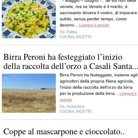
. - Maggio – Giugno - . Se voi non siete
venete, ma se Veneto è il marito, è
sacrosanto dovere il vostro, di imparare
subito, senza perder tempo, come
devono...
Leggere il seguito
Da
Patiba
CUCINA
RICETTE
,
Birra Peroni ha festeggiato l’inizio
della raccolta dell’orzo a Casali Santa..
Birra Peroni ha festeggiato, insieme agli
agricoltori della propria filiera agricola,
l'inizio della raccolta dell’orzo da birra
per la produzione della birra...
Leggere il
seguito
Da
Sississima
CUCINA
RICETTE
,
Coppe al mascarpone e cioccolato..