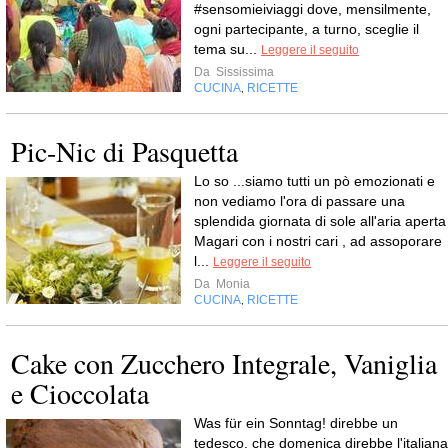
#sensomieiviaggi dove, mensilmente,
ogni partecipante, a turno, sceglie il
tema su...
Leggere il seguito
Da
Sississima
CUCINA
RICETTE
,
Pic-Nic di Pasquetta
Lo so ...siamo tutti un pò emozionati e
non vediamo l'ora di passare una
splendida giornata di sole all'aria aperta
Magari con i nostri cari , ad assoporare
l...
Leggere il seguito
Da
Monia
CUCINA
RICETTE
,
Cake con Zucchero Integrale, Vaniglia
e Cioccolata
Was für ein Sonntag! direbbe un
tedesco, che domenica direbbe l'italiana