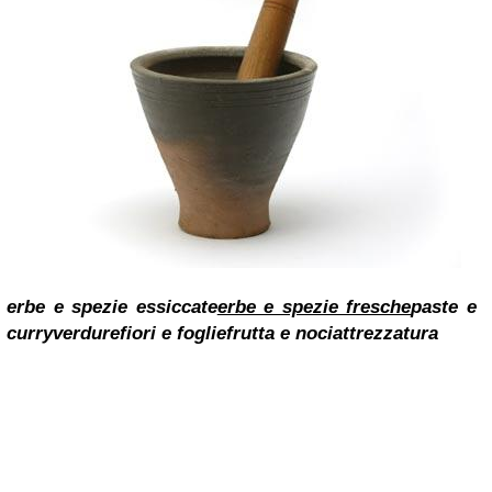
erbe e spezie essiccate
erbe e spezie fresche
paste e
curry
verdure
fiori e foglie
frutta e noci
attrezzatura