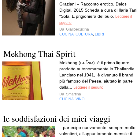
Graziani – Racconto erotico, Delos
Digital, 2015 Scheda a cura di Ilaria Tan
“Sola. E prigioniera del buio.
Leggere il
seguito
Da
Gialloecucina
CUCINA
CULTURA
LIBRI
,
,
Mekhong Thai Spirit
Mekhong (แม่โขง) è il primo liquore
prodotto autonomamente in Thailandia.
Lanciato nel 1941, è divenuto il brand
più famoso del Paese, aiutato in parte
dalla...
Leggere il seguito
Da
Smartina
CUCINA
VINO
,
le soddisfazioni dei miei viaggi
...partecipo nuovamente, sempre molto
volentieri, all'appuntamento mensile il