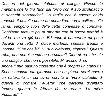
Dessert del giorno: clafoutis di ciliegie. Rivedo la
mamma che lo tira fuori dal forno con il suo strofinaccio
a scacchi scottandosi. Lo taglia che è ancora caldo
tenendo il coltello come un contadino, con il pollice sulla
lama. Vengono fuori delle fette convesse o concave.
Dobbiamo fare un po’ di smorfie con la bocca perché è
caldo, ma va giù bene. Ed ecco il cameriere mi posa
davanti una fetta di dolce morbida, spessa, fredda e
inodore. “Che cos’è?” “Il suo clafoutis, signore.” Questa
roba, che non è nemmeno bruciata? Dico di no, che c’è
uno sbaglio, che non è possibile. Mi dicono di sì.
Anche il mio padrino conferma che è proprio un clafoutis!
Sono scappato via giurando che un giorno avrei aperto
un ristorante in cui avrei servito il “vero clafoutis di
guerra di comare Paulette” che sarebbe diventato
famoso quanto la frittata del ristorante “La mère
Poularde”. ”