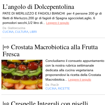
L’angolo di Dolcepentolina
PATE DI MERLUZZO E FAGIOLI BIANCHI per 4 persone 200 gr di
filetti di Merluzzo,200 gr di fagioli di Spagna sgocciolati,aglio, 6
pomodori secchi,1/2 litro di...
Leggere il seguito
Da
Gialloecucina
CUCINA
CULTURA
LIBRI
,
,
|⇨ Crostata Macrobiotica alla Frutta
Fresca
Concludiamo il consueto appuntamento
con la nostra rubrica settimanale
dedicata alla cucina vegetariana
proponendovi la ricetta della Crostata
Macrobiotica...
Leggere il seguito
Da
Piac3r
CUCINA
RICETTE
,
|⇨ Crespelle Integrali con piselli