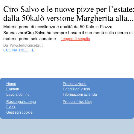
Ciro Salvo e le nuove pizze per l’estate
dalla 50kalò versione Margherita alla...
Materie prime di eccellenza e qualità da 50 Kalò in Piazza
SannazzaroCiro Salvo ha sempre basato il suo menù sulla ricerca di
materie prime selezionate e...
Leggere il seguito
Da
Www.ledolciricette.it
CUCINA
RICETTE
,
Home
Presentazione
Contatti
Condizioni d'uso
Lavora con noi
Informazioni azienda
Rassegna stampa
Proponi il tuo blog
F.A.Q.
Gestisci i cookie