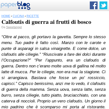
HOME
›
CUCINA
›
RICETTE
Calfoutis di guerra ai frutti di bosco
Da
Sweetangel
“Oltre al pacco, gli portavo la gavetta. Sempre lo stesso
menu. Tuo padre è fatto così. Manzo con le carote e
punte di asparagi in salsa vinaigrette. E come dolce, un
clafoutis alle ciliegie.” “Riuscivate a fare dei dolci durante
l’Occupazione?” “Per l’appunto, era un clafoutis di
guerra. Dentro non c’erano molte uova di gallina né molto
latte di mucca. Per le ciliegie, non era mai la stagione. Ci
si arrangiava. Bastava che fosse un po’ rossiccio,
capisci.” Capisco benissimo, anzi me lo vedo, il clafoutis
di guerra della mamma. Senza uova, senza latte, senza
burro, senza ciliegie, tutto piatto, bruciacchiato, con una
caterva di noccioli. Proprio un vero clafoutis. Un giorno il
mio padrino che è scomparso mi porta al ristorante.