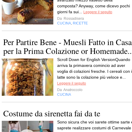
avanzato mezzo vasetto della
composta? Anyway, come dicevo pochi
giorni fa sui...
Leggere il seguito
Da
Rossadisera
CUCINA
RICETTE
,
Per Partire Bene - Muesli Fatto in Casa
per la Prima Colazione or Homemade..
Scroll Down for English VersionQuando
arriva la primavera comincio ad aver
voglia di colazioni fresche. I cereali con i
latte sono la colazione più veloce e...
Leggere il seguito
Da
Anatroccolo
CUCINA
Costume da sirenetta fai da te
Sono sicura che voi sarete ottime sarte 
saprete realizzare costumi di Carnevale