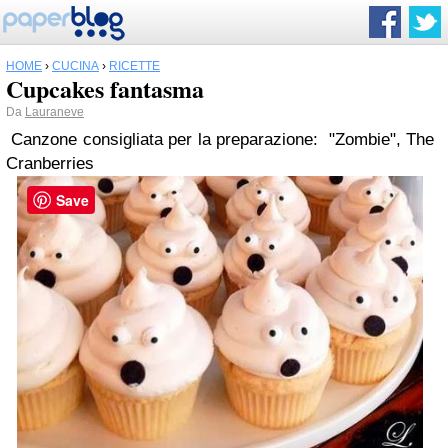
HOME
›
CUCINA
›
RICETTE
Cupcakes fantasma
Da
Lauraneve
Canzone consigliata per la preparazione:
"Zombie", The
Cranberries
Save