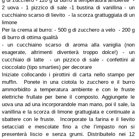
g di zucchero
- 120 g di burro a temperatura ambiente
-
2 uova
- 1 pizzico di sale
-1 bustina di vanillina
- un
cucchiaino scarso di lievito
- la scorza grattuggiata di un
limone
Per la crema al burro:
- 500 g di zucchero a velo
- 200 g
di burro di ottima qualità
- un cucchiaino scarso di aroma alla vaniglia (non
esagerate, altrimenti diventerà troppo dolce!)
- un
cucchiaio di latte
- un pizzico di sale
- confettini al
cioccolato (tipo smarties) per decorare
Iniziate collocando i pirottini di carta nello stampo per
muffin.
Ponete in una ciotola lo zucchero e il burro
ammorbidito a temperatura ambiente e con le fruste
elettriche frullate per bene il composto. Aggiungete le
uova una ad una incorporandole man mano, poi il sale, la
vanillina e la scorza di limone grattugiata e continuate a
sbattere con le fruste.
Incorporate la farina e il lievito
setacciati e mescolate fino a che l’impasto non si
presenterà liscio e senza grumi. Distribuitelo nei 12