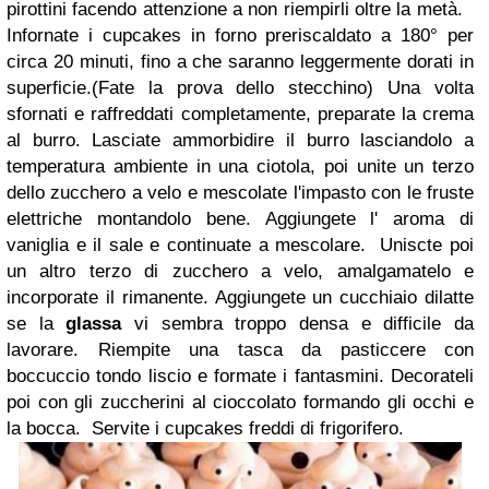
pirottini facendo attenzione a non riempirli oltre la metà.
Infornate i cupcakes in forno preriscaldato a 180° per
circa 20 minuti, fino a che saranno leggermente dorati in
superficie.(Fate la prova dello stecchino)
Una volta
sfornati e raffreddati completamente, preparate la crema
al burro.
Lasciate ammorbidire il burro lasciandolo a
temperatura ambiente in una ciotola, poi unite un terzo
dello zucchero a velo e mescolate l'impasto con le fruste
elettriche montandolo bene.
Aggiungete l' aroma di
vaniglia e il sale e continuate a mescolare.
Uniscte poi
un altro terzo di zucchero a velo, amalgamatelo e
incorporate il rimanente. Aggiungete un cucchiaio dilatte
se la
glassa
vi sembra troppo densa e difficile da
lavorare. Riempite una tasca da pasticcere con
boccuccio tondo liscio e formate i fantasmini. Decorateli
poi con gli zuccherini al cioccolato formando gli occhi e
la bocca.
Servite i cupcakes freddi di frigorifero.