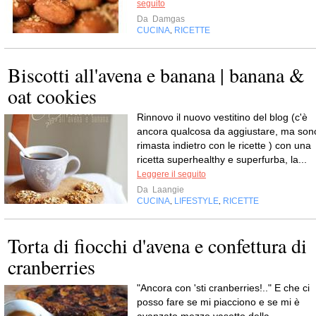
seguito
Da
Damgas
CUCINA
RICETTE
,
Biscotti all'avena e banana | banana &
oat cookies
Rinnovo il nuovo vestitino del blog (c'è
ancora qualcosa da aggiustare, ma son
rimasta indietro con le ricette ) con una
ricetta superhealthy e superfurba, la...
Leggere il seguito
Da
Laangie
CUCINA
LIFESTYLE
RICETTE
,
,
Torta di fiocchi d'avena e confettura di
cranberries
"Ancora con 'sti cranberries!.." E che ci
posso fare se mi piacciono e se mi è