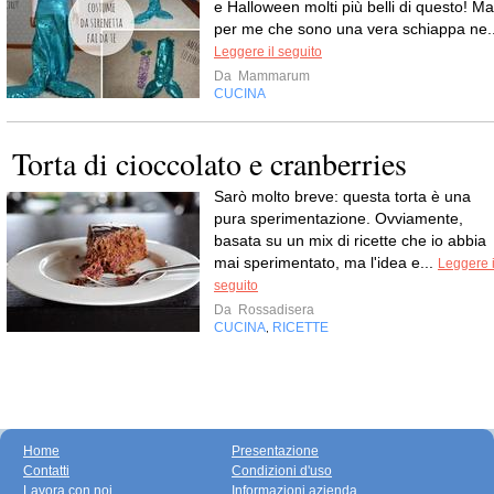
e Halloween molti più belli di questo! Ma
per me che sono una vera schiappa ne..
Leggere il seguito
Da
Mammarum
CUCINA
Torta di cioccolato e cranberries
Sarò molto breve: questa torta è una
pura sperimentazione. Ovviamente,
basata su un mix di ricette che io abbia
mai sperimentato, ma l'idea e...
Leggere i
seguito
Da
Rossadisera
CUCINA
RICETTE
,
Home
Presentazione
Contatti
Condizioni d'uso
Lavora con noi
Informazioni azienda