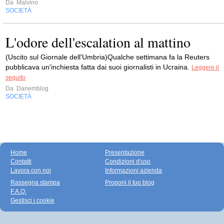
Da
Malvino
SOCIETÀ
L'odore dell'escalation al mattino
(Uscito sul Giornale dell'Umbria)Qualche settimana fa la Reuters
pubblicava un'inchiesta fatta dai suoi giornalisti in Ucraina.
Leggere il
seguito
Da
Danemblog
SOCIETÀ
Home
Presentazione
Contatti
Condizioni d'uso
Lavora con noi
Informazioni azienda
Rassegna stampa
Proponi il tuo blog
F.A.Q.
Gestisci i cookie