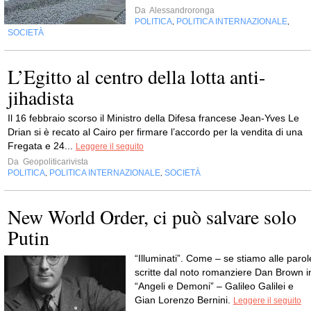
Da
Alessandroronga
POLITICA
POLITICA INTERNAZIONALE
,
,
SOCIETÀ
L’Egitto al centro della lotta anti-
jihadista
Il 16 febbraio scorso il Ministro della Difesa francese Jean-Yves Le
Drian si è recato al Cairo per firmare l’accordo per la vendita di una
Fregata e 24...
Leggere il seguito
Da
Geopoliticarivista
POLITICA
POLITICA INTERNAZIONALE
SOCIETÀ
,
,
New World Order, ci può salvare solo
Putin
“Illuminati”. Come – se stiamo alle parol
scritte dal noto romanziere Dan Brown i
“Angeli e Demoni” – Galileo Galilei e
Gian Lorenzo Bernini.
Leggere il seguito