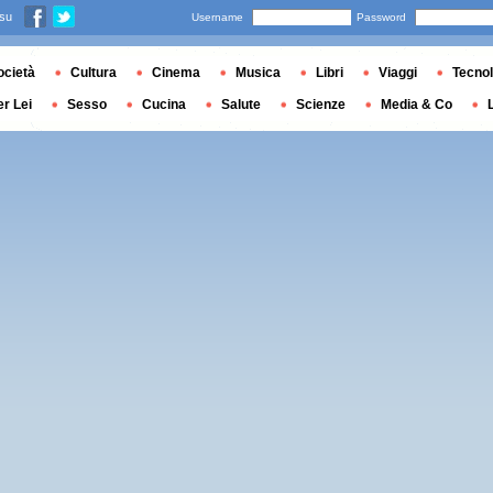
 su
Username
Password
ocietà
Cultura
Cinema
Musica
Libri
Viaggi
Tecnol
er Lei
Sesso
Cucina
Salute
Scienze
Media & Co