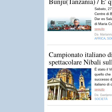
Bunju(Tanzania) / E' q
Sabato, 27
Centre di B
Dar es Sala
di Maria C
seguito
Da
Mariann
AFRICA
SO
,
Campionato italiano d
spettacolare Nibali sul
É stato il V
quello che 
successo d
italiano di 
seguito
Da
Gaetano
SOCIETÀ