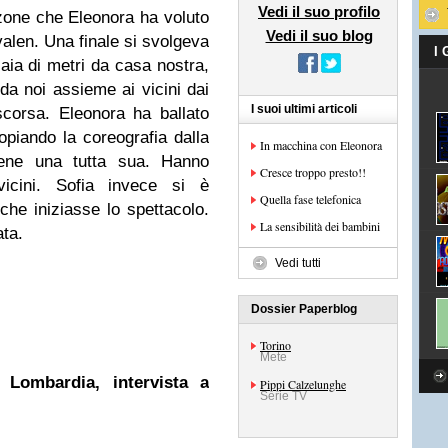
Vedi il suo profilo
one che Eleonora ha voluto
Vedi il suo blog
ivalen. Una finale si svolgeva
I
aia di metri da casa nostra,
a noi assieme ai vicini dai
I suoi ultimi articoli
corsa. Eleonora ha ballato
copiando la coreografia dalla
In macchina con Eleonora
osene una tutta sua. Hanno
Cresce troppo presto!!
vicini. Sofia invece si è
Quella fase telefonica
he iniziasse lo spettacolo.
La sensibilità dei bambini
ta.
Vedi tutti
Dossier Paperblog
Torino
Mete
 Lombardia, intervista a
Pippi Calzelunghe
Serie TV