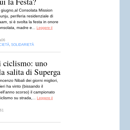
ui la Festa?
 giugno,al Consolata Mission
unju, periferia residenziale di
am, si è svolta la festa in onore
onsolata, madre e...
Leggere il
a06
CIETÀ
SOLIDARIETÀ
,
i ciclismo: uno
la salita di Superga
incenzo Nibali dei giorni migliori,
ieri ha vinto (bissando il
ell'anno scorso) il campionato
ciclismo su strada,...
Leggere il
61