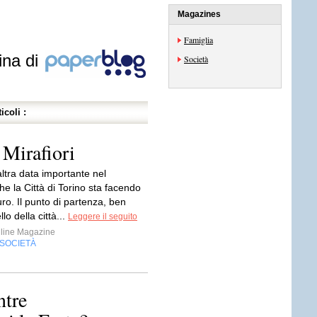
Magazines
.
Famiglia
ina di
Società
icoli :
 Mirafiori
ltra data importante nel
e la Città di Torino sta facendo
turo. Il punto di partenza, ben
lo della città...
Leggere il seguito
line Magazine
SOCIETÀ
ntre