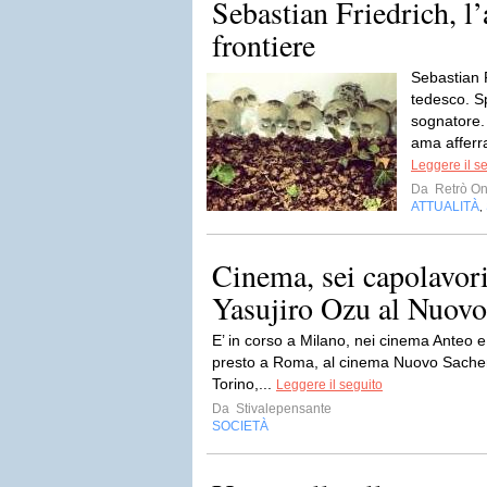
Sebastian Friedrich, l’
frontiere
Sebastian 
tedesco. S
sognatore. 
ama afferra
Leggere il s
Da
Retrò On
ATTUALITÀ
,
Cinema, sei capolavori 
Yasujiro Ozu al Nuovo
E’ in corso a Milano, nei cinema Anteo e A
presto a Roma, al cinema Nuovo Sacher di
Torino,...
Leggere il seguito
Da
Stivalepensante
SOCIETÀ