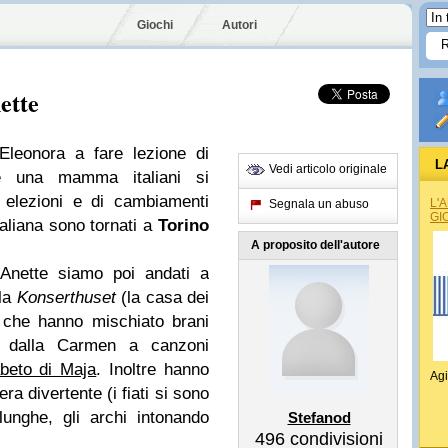
Giochi
Autori
ette
Eleonora a fare lezione di
L
Vedi articolo originale
e una mamma italiani si
t elezioni e di cambiamenti
L'
Segnala un abuso
GI
taliana sono tornati a
Torino
A proposito dell'autore
nette siamo poi andati a
lla
Konserthuset
(la casa dei
è che hanno mischiato brani
 dalla Carmen a canzoni
abeto di Maja
. Inoltre hanno
Agi
ra divertente (i fiati si sono
unghe, gli archi intonando
Stefanod
496
condivisioni