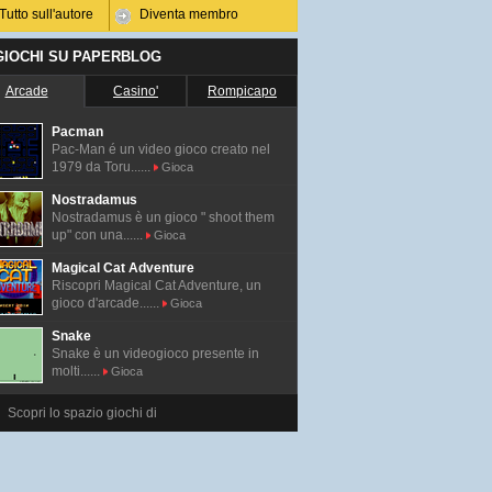
Tutto sull'autore
Diventa membro
 GIOCHI SU PAPERBLOG
Arcade
Casino'
Rompicapo
Pacman
Pac-Man é un video gioco creato nel
1979 da Toru......
Gioca
Nostradamus
Nostradamus è un gioco " shoot them
up" con una......
Gioca
Magical Cat Adventure
Riscopri Magical Cat Adventure, un
gioco d'arcade......
Gioca
Snake
Snake è un videogioco presente in
molti......
Gioca
Scopri lo spazio giochi di