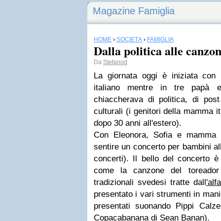
Magazine Famiglia
HOME
›
SOCIETÀ
›
FAMIGLIA
Dalla politica alle canzon
Da
Stefanod
La giornata oggi è iniziata con 
italiano mentre in tre papà 
chiaccherava di politica, di pos
culturali (i genitori della mamma i
dopo 30 anni all'estero).
Con Eleonora, Sofia e mamma A
sentire un concerto per bambini a
concerti). Il bello del concerto 
come la canzone del toreador
tradizionali svedesi tratte dall
'alf
presentato i vari strumenti in manie
presentati suonando Pippi Calzel
Copacabanana
di Sean Banan).