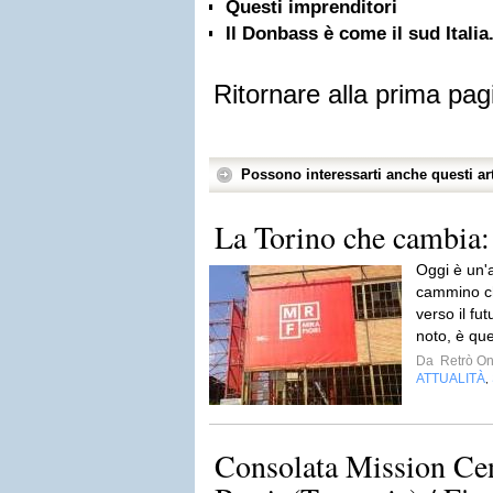
Questi imprenditori
Il Donbass è come il sud Italia
Ritornare alla prima pag
Possono interessarti anche questi art
La Torino che cambia:
Oggi è un'a
cammino ch
verso il fu
noto, è quel
Da
Retrò On
ATTUALITÀ
,
Consolata Mission Ce