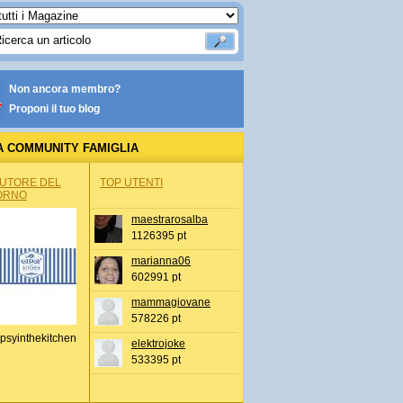
Non ancora membro?
Proponi il tuo blog
A COMMUNITY FAMIGLIA
AUTORE DEL
TOP UTENTI
ORNO
maestrarosalba
1126395 pt
marianna06
602991 pt
mammagiovane
578226 pt
psyinthekitchen
elektrojoke
533395 pt