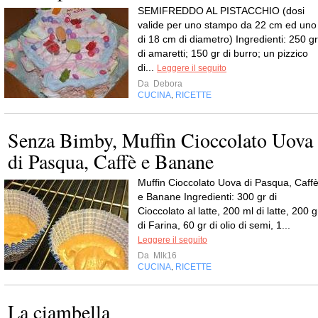
SEMIFREDDO AL PISTACCHIO (dosi
valide per uno stampo da 22 cm ed uno
di 18 cm di diametro) Ingredienti: 250 gr
di amaretti; 150 gr di burro; un pizzico
di...
Leggere il seguito
Da
Debora
CUCINA
RICETTE
,
Senza Bimby, Muffin Cioccolato Uova
di Pasqua, Caffè e Banane
Muffin Cioccolato Uova di Pasqua, Caff
e Banane Ingredienti: 300 gr di
Cioccolato al latte, 200 ml di latte, 200 g
di Farina, 60 gr di olio di semi, 1...
Leggere il seguito
Da
Mlk16
CUCINA
RICETTE
,
La ciambella