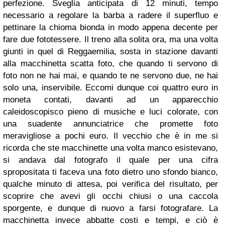
perfezione. Sveglia anticipata di 12 minuti, tempo
necessario a regolare la barba a radere il superfluo e
pettinare la chioma bionda in modo appena decente per
fare due fototessere. Il treno alla solita ora, ma una volta
giunti in quel di Reggaemilia, sosta in stazione davanti
alla macchinetta scatta foto, che quando ti servono di
foto non ne hai mai, e quando te ne servono due, ne hai
solo una, inservibile. Eccomi dunque coi quattro euro in
moneta contati, davanti ad un apparecchio
caleidoscopisco pieno di musiche e luci colorate, con
una suadente annunciatrice che promette foto
meravigliose a pochi euro. Il vecchio che è in me si
ricorda che ste macchinette una volta manco esistevano,
si andava dal fotografo il quale per una cifra
spropositata ti faceva una foto dietro uno sfondo bianco,
qualche minuto di attesa, poi verifica del risultato, per
scoprire che avevi gli occhi chiusi o una caccola
sporgente, e dunque di nuovo a farsi fotografare. La
macchinetta invece abbatte costi e tempi, e ciò è