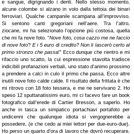
e sangue, digrignando i denti. Nello stesso momento,
alcune colombe si alzano in volo dalla tettoia dei binari
ferroviari. Qualche campanile scampana all’improvviso.
Si sentono canti gregoriani nell’aere. Tra l’altro,
ziocane, mi ha selezionato l’opzione più costosa, quella
che mi fa nove foto. “
Nove foto, cosa cazzo me ne faccio
di nove foto
?
E i 5 euro di credito? Non li lascerò certo al
primo stronzo che passa
!” Ecco dunque che rientro e mi
rifaccio uno scatto, la cui espressione stavolta tradisce
indicibili profanazioni verbali, uno stato d’animo prossimo
a prendere a calci in culo il primo che passa. Ecco altre
inutili nove foto calde calde. Il risultato della frittata è che
mi ritrovo con 18 foto tessera, e me ne servivano 2. Ho
speso 12 sputtanatissimi euro, mi ci facevo fare un book
fotografico dall’erede di Cartier Bresson, a saperlo. Ho
anche in tasca un simpatico portachiavi portafoto per
undicenni che qualunque idiota si vergognerebbe a
possedere, (e che cedo ai miei lettori per due-euro-due).
Ho perso un quarto d’ora di lavoro che dovrò recuperare.