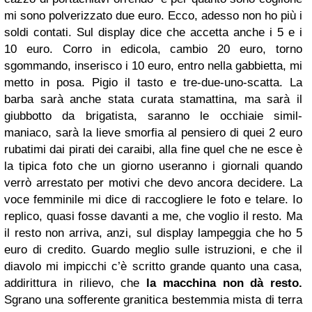
mi sono polverizzato due euro. Ecco, adesso non ho più i
soldi contati. Sul display dice che accetta anche i 5 e i
10 euro. Corro in edicola, cambio 20 euro, torno
sgommando, inserisco i 10 euro, entro nella gabbietta, mi
metto in posa. Pigio il tasto e tre-due-uno-scatta. La
barba sarà anche stata curata stamattina, ma sarà il
giubbotto da brigatista, saranno le occhiaie simil-
maniaco, sarà la lieve smorfia al pensiero di quei 2 euro
rubatimi dai pirati dei caraibi, alla fine quel che ne esce è
la tipica foto che un giorno useranno i giornali quando
verrò arrestato per motivi che devo ancora decidere. La
voce femminile mi dice di raccogliere le foto e telare. Io
replico, quasi fosse davanti a me, che voglio il resto. Ma
il resto non arriva, anzi, sul display lampeggia che ho 5
euro di credito. Guardo meglio sulle istruzioni, e che il
diavolo mi impicchi c’è scritto grande quanto una casa,
addirittura in rilievo, che
la macchina non dà resto.
Sgrano una sofferente granitica bestemmia mista di terra