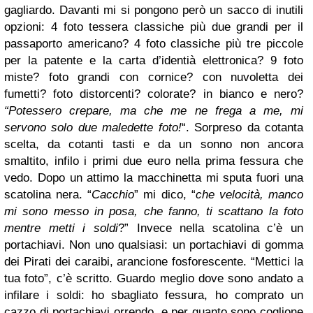
gagliardo. Davanti mi si pongono però un sacco di inutili
opzioni: 4 foto tessera classiche più due grandi per il
passaporto americano? 4 foto classiche più tre piccole
per la patente e la carta d’identià elettronica? 9 foto
miste? foto grandi con cornice? con nuvoletta dei
fumetti? foto distorcenti? colorate? in bianco e nero?
“Potessero crepare, ma che me ne frega a me, mi
servono solo due maledette foto!
“. Sorpreso da cotanta
scelta, da cotanti tasti e da un sonno non ancora
smaltito, infilo i primi due euro nella prima fessura che
vedo. Dopo un attimo la macchinetta mi sputa fuori una
scatolina nera. “
Cacchio
” mi dico, “
che velocità, manco
mi sono messo in posa, che fanno, ti scattano la foto
mentre metti i soldi
?” Invece nella scatolina c’è un
portachiavi. Non uno qualsiasi: un portachiavi di gomma
dei Pirati dei caraibi, arancione fosforescente. “Mettici la
tua foto”, c’è scritto. Guardo meglio dove sono andato a
infilare i soldi: ho sbagliato fessura, ho comprato un
cazzo di portachiavi orrendo e per quanto sono coglione