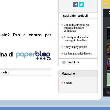
I
I suoi ultimi articoli
Cenni di antropologia
pugliese balneare
comparata
nuale? Pro e contro per
Scene quotidiane di un
campeggio familiare
Shiny happy people
ina di
La damigella del diavolo
Vedi tutti
icoli :
Magazine
Società