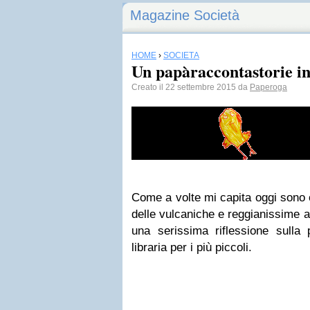
Magazine Società
HOME
›
SOCIETÀ
Un papàraccontastorie in
Creato il 22 settembre 2015 da
Paperoga
Come a volte mi capita oggi sono 
delle vulcaniche e reggianissime 
una serissima riflessione sulla 
libraria per i più piccoli.