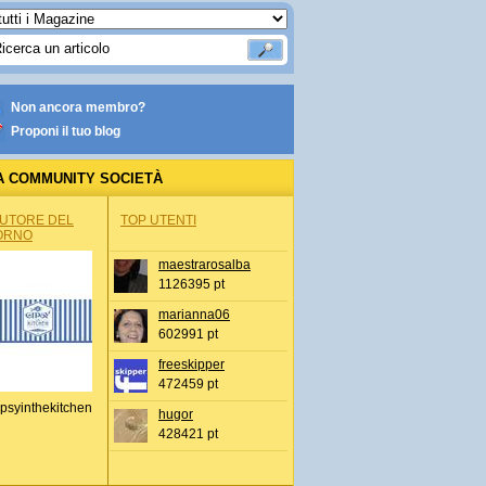
Non ancora membro?
Proponi il tuo blog
A COMMUNITY SOCIETÀ
AUTORE DEL
TOP UTENTI
ORNO
maestrarosalba
1126395 pt
marianna06
602991 pt
freeskipper
472459 pt
psyinthekitchen
hugor
428421 pt