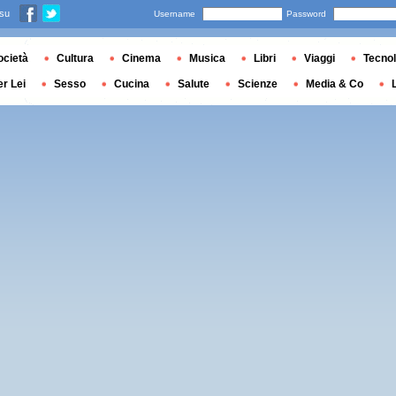
 su
Username
Password
ocietà
Cultura
Cinema
Musica
Libri
Viaggi
Tecnol
er Lei
Sesso
Cucina
Salute
Scienze
Media & Co