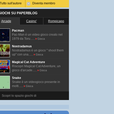
Tutto sull'autore
Diventa membro
 GIOCHI SU PAPERBLOG
Arcade
Casino'
Rompicapo
Pacman
Pac-Man é un video gioco creato nel
1979 da Toru......
Gioca
Nostradamus
Nostradamus è un gioco " shoot them
up" con una......
Gioca
Magical Cat Adventure
Riscopri Magical Cat Adventure, un
gioco d'arcade......
Gioca
Snake
Snake è un videogioco presente in
molti......
Gioca
Scopri lo spazio giochi di