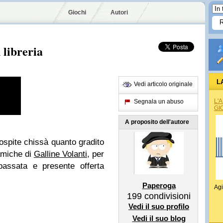
Giochi
Autori
 libreria
L
Vedi articolo originale
L'
Segnala un abuso
GI
A proposito dell'autore
ospite chissà quanto gradito
amiche di
Galline Volanti
, per
passata e presente offerta
Paperoga
Agi
199
condivisioni
Vedi il suo profilo
Vedi il suo blog