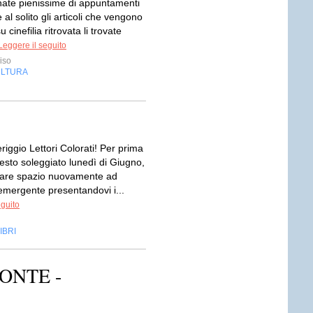
nate pienissime di appuntamenti
al solito gli articoli che vengono
u cinefilia ritrovata li trovate
Leggere il seguito
iso
LTURA
iggio Lettori Colorati! Per prima
esto soleggiato lunedì di Giugno,
are spazio nuovamente ad
emergente presentandovi i...
eguito
IBRI
ONTE -