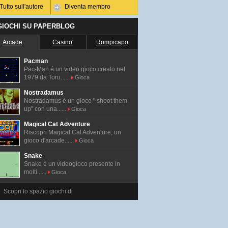
Tutto sull'autore
Diventa membro
 GIOCHI SU PAPERBLOG
Arcade
Casino'
Rompicapo
Pacman
Pac-Man é un video gioco creato nel
1979 da Toru......
Gioca
Nostradamus
Nostradamus è un gioco " shoot them
up" con una......
Gioca
Magical Cat Adventure
Riscopri Magical Cat Adventure, un
gioco d'arcade......
Gioca
Snake
Snake è un videogioco presente in
molti......
Gioca
Scopri lo spazio giochi di