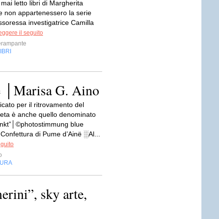
ai letto libri di Margherita
 non appartenessero la serie
ssoressa investigatrice Camilla
eggere il seguito
cerampante
IBRI
e │Marisa G. Aino
dicato per il ritrovamento del
eta è anche quello denominato
unkt”│©photostimmung blue
Confettura di Pume d’Ainë ░Al...
eguito
o
TURA
erini”, sky arte,