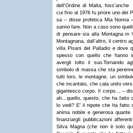
dell’Ordine di Malta, foss’anche 
cui fino al 1976 fu priore uno dei Pi
sa – disse profetica Mia Nonna – 
sanno fare. Non a caso sono quelli 
di pensare sia alla Montagna in V
Montagnana, dall’altro, il centro 
villa Pisani del Palladio e dove
spesso con quello che hanno 
avergli tolto il suo.Tornando a
simbolo di massa che sta perenne
tutti loro, le montagne, un simbol
che incantato, che cala unito ver
gigantesco corpo. Il corpo… – di
ah…quello, questo, che ha fatto 
lo vedi? E’ il nipote che ha fatto 
anima nobile e generosa quante a
finanziargli pubblicazioni afferent
Silva Magna (che non è solo qu