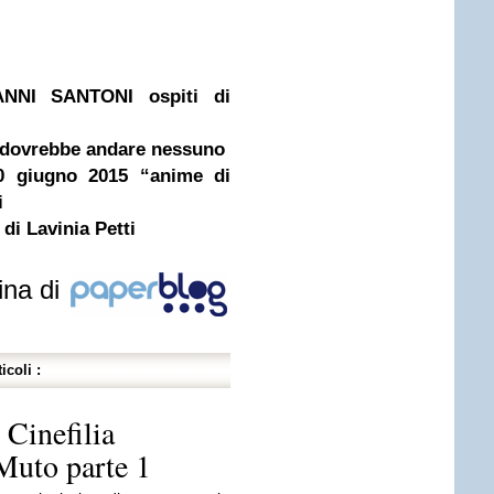
NI SANTONI ospiti di
 dovrebbe andare nessuno
30 giugno 2015 “anime di
i
 di Lavinia Petti
ina di
icoli :
 Cinefilia
Muto parte 1