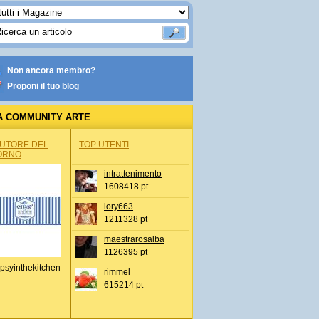
Non ancora membro?
Proponi il tuo blog
A COMMUNITY ARTE
AUTORE DEL
TOP UTENTI
ORNO
intrattenimento
1608418 pt
lory663
1211328 pt
maestrarosalba
1126395 pt
psyinthekitchen
rimmel
615214 pt