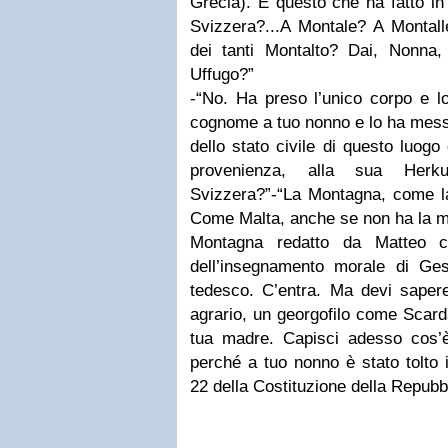
Grecia). E questo che ha fatto in
Svizzera?...A Montale? A Montal
dei tanti Montalto? Dai, Nonna
Uffugo?”
-“No. Ha preso l’unico corpo e l
cognome a tuo nonno e lo ha messo
dello stato civile di questo luogo
provenienza, alla sua Herku
Svizzera?”-“La Montagna, come la
Come Malta, anche se non ha la mo
Montagna redatto da Matteo c
dell’insegnamento morale di Ge
tedesco. C’entra. Ma devi saper
agrario, un georgofilo come Scard
tua madre. Capisci adesso cos’
perché a tuo nonno è stato tolto i
22 della Costituzione della Repubbl