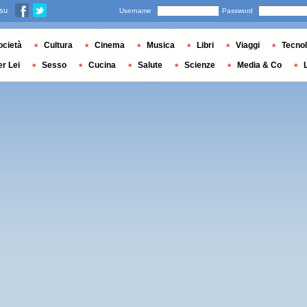
 su
Username
Password
ocietà
Cultura
Cinema
Musica
Libri
Viaggi
Tecnol
er Lei
Sesso
Cucina
Salute
Scienze
Media & Co