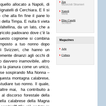
Zen
quello allocato a Napoli, di
Musicisti Stranieri
gnatelli di Cerchiara. E lì si
Napoli
Mete
che alla fin fine il pane lo
Elias Canetti
della Timpa. E nulla ti vieta
Scrittori
altellina, da un lato, che a
agricolo padovano dove c’è la
 questo cognome si combina
Magazines
imposto a tuo nonno dopo
Arte
gli Svizzeri, che hanno un
Cultura
mente dinanzi agli occhi di
o davvero inamovibile, altro
so la pianura come un unico,
sse sospirando Mia Nonna –
questa montagna calabrese,
studiare tuo nonno. Il quale,
ltre mai, ha contribuito a
i al discorso forestale della
ella calabrese della Magna