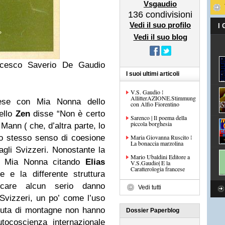
Vsgaudio
136
condivisioni
Vedi il suo profilo
I
Vedi il suo blog
ncesco Saverio De Gaudio
I suoi ultimi articoli
V.S. Gaudio ⁞
AllitterAZIONE.Stimmung
rese con Mia Nonna dello
con Alfio Fiorentino
ello
Zen
disse “Non è certo
Sarenco | Il poema della
piccola borghesia
ann ( che, d’altra parte, lo
 lo stesso senso di coesione
Maria Giovanna Ruscito ⁞
La bonaccia marzolina
gli Svizzeri. Nonostante la
Mario Ubaldini Editore a
se Mia Nonna citando
Elias
V.S.Gaudio| E la
Caratterologia francese
 e la differente struttura
care alcun serio danno
Vedi tutti
 Svizzeri, un po’ come l’uso
luta di montagne non hanno
Dossier Paperblog
tocoscienza internazionale