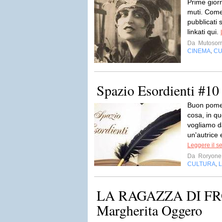
Prime gior
muti. Come 
pubblicati s
linkati qui.
Da
Mutosorr
CINEMA
CU
,
Spazio Esordienti #10
Buon pomer
cosa, in qu
vogliamo d
un'autrice 
Leggere il s
Da
Roryone
CULTURA
L
,
LA RAGAZZA DI FR
Margherita Oggero