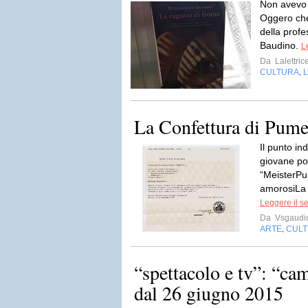
Non avevo m
Oggero che
della profe
Baudino.
L
Da
Lalettri
CULTURA
L
,
La Confettura di Pum
Il punto in
giovane po
“MeisterP
amorosiLa 
Leggere il s
Da
Vsgaudi
ARTE
CUL
,
“spettacolo e tv”: “cam
dal 26 giugno 2015