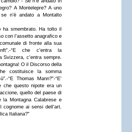
 cambio?”-“Se n’è andato in
legro? A Montelepre? A uno
, se n’è andato a Montalto
o ha smembrato. Ha tolto il
 con l’assetto anagrafico e
 comunale di fronte alla sua
nft”.-“E che c’entra la
 Svizzera, c’entra sempre.
ntagna! O il Discorso della
he costituisce la somma
sù”.-“E Thomas Mann?”-“E’
e che questo nipote era un
accione, quello del paese di
è la Montagna Calabrese e
l cognome ai sensi dell’art.
ica Italiana?”