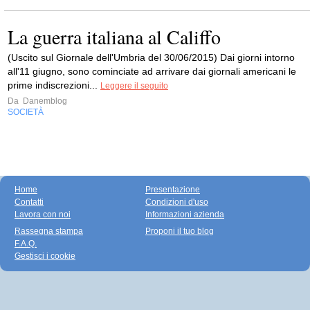
La guerra italiana al Califfo
(Uscito sul Giornale dell'Umbria del 30/06/2015) Dai giorni intorno
all'11 giugno, sono cominciate ad arrivare dai giornali americani le
prime indiscrezioni...
Leggere il seguito
Da
Danemblog
SOCIETÀ
Home
Presentazione
Contatti
Condizioni d'uso
Lavora con noi
Informazioni azienda
Rassegna stampa
Proponi il tuo blog
F.A.Q.
Gestisci i cookie