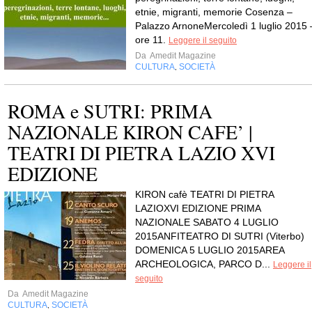
etnie, migranti, memorie Cosenza –
Palazzo ArnoneMercoledì 1 luglio 2015 
ore 11.
Leggere il seguito
Da
Amedit Magazine
CULTURA
SOCIETÀ
,
ROMA e SUTRI: PRIMA
NAZIONALE KIRON CAFE’ |
TEATRI DI PIETRA LAZIO XVI
EDIZIONE
KIRON cafè TEATRI DI PIETRA
LAZIOXVI EDIZIONE PRIMA
NAZIONALE SABATO 4 LUGLIO
2015ANFITEATRO DI SUTRI (Viterbo)
DOMENICA 5 LUGLIO 2015AREA
ARCHEOLOGICA, PARCO D...
Leggere il
seguito
Da
Amedit Magazine
CULTURA
SOCIETÀ
,