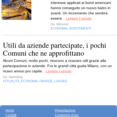
interesse applicati ai bond americani
hanno conseguito un nuovo balzo in
avanti. Un incremento che sembra
essere...
Leggere il seguito
Da
Mrinvest
ECONOMIA
INVESTIMENTI
,
Utili da aziende partecipate, i pochi
Comuni che ne approfittano
Alcuni Comuni, molto pochi, riescono a ricavare utili grazie alla
partecipazione in aziende. Fra le grandi città guida Milano, con un
ricavo annuo pro capite...
Leggere il seguito
Da
Openblog
ATTUALITÀ
ECONOMIA
FINANZE
LAVORO
,
,
,
Home
Presentazione
Contatti
Condizioni d'uso