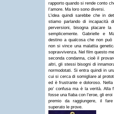
rapporto quando si rende conto che
l’amore. Ma loro sono diversi.
L’idea quindi sarebbe che in det
stiamo parlando di incapacità d
perversioni, bisogna placare la 
semplicemente. Gabrielle e Ma
destino a qualcosa che non può e
non si vince una malattia genetica
sopravvivenza. Nel film questo me
seconda condanna, cioè il provare g
altri, gli stessi bisogni di innamo
normodotati. Si entra quindi in un
cui si cerca di somigliare al prot
ed è frustrante e doloroso. Nella
po’ confusa ma è la verità. Alla 
fosse una fiaba con l’eroe, gli eroi 
premio da raggiungere, il far
superato le prove.