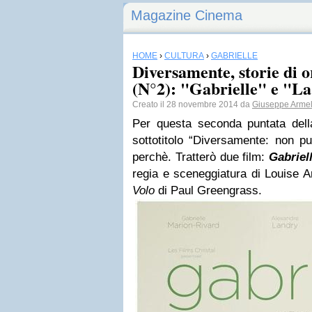
Magazine Cinema
HOME
›
CULTURA
›
GABRIELLE
Diversamente, storie di 
(N°2): "Gabrielle" e "La
Creato il 28 novembre 2014 da
Giuseppe Armell
Per questa seconda puntata dell
sottotitolo “Diversamente: non puo
perchè. Tratterò due film:
Gabriel
regia e sceneggiatura di Louise 
Volo
di Paul Greengrass.