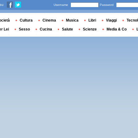
 su
Username
Password
ocietà
Cultura
Cinema
Musica
Libri
Viaggi
Tecnol
er Lei
Sesso
Cucina
Salute
Scienze
Media & Co