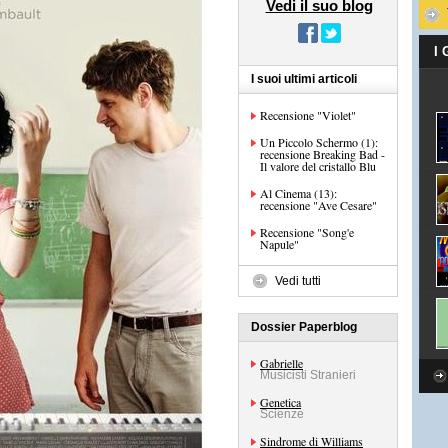
Vedi il suo blog
I
I suoi ultimi articoli
Recensione "Violet"
Un Piccolo Schermo (1):
recensione Breaking Bad -
Il valore del cristallo Blu
Al Cinema (13):
recensione "Ave Cesare"
Recensione "Song'e
Napule"
Vedi tutti
Dossier Paperblog
Gabrielle
Musicisti Stranieri
Genetica
Scienze
Sindrome di Williams