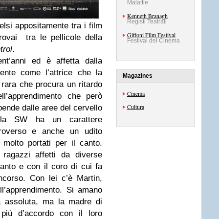
Malattie
Kenneth Branagh
Registi Teatrali
celsi appositamente tra i film
Giffoni Film Festival
rovai tra le pellicole della
Festival del Cinema
trol
.
nt’anni ed è affetta dalla
nte come l’attrice che la
Magazines
rara che procura un ritardo
Cinema
ell’apprendimento che però
Cultura
ende dalle aree del cervello
alla SW ha un carattere
roverso e anche un udito
molto portati per il canto.
ragazzi affetti da diverse
anto e con il coro di cui fa
corso. Con lei c’è Martin,
ell’apprendimento. Si amano
 assoluta, ma la madre di
più d’accordo con il loro