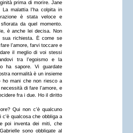
ginità prima di morire. Jane
La malattia l’ha colpita in
razione è stata veloce e
 sfiorata da quel momento.
le, è anche lei decisa. Non
a sua richiesta. È come se
are l’amore, farvi toccare e
dare il meglio di voi stessi
landovi tra l’egoismo e la
io ha sapore. Vi guardate
ostra normalità è un insieme
 io ho mani che non riesco a
 necessità di fare l’amore, e
idere fra i due. Ho il diritto
’amore? Qui non c’è qualcuno
i c’è qualcosa che obbliga a
 poi inventa dei miti, che
abrielle sono obbligate al