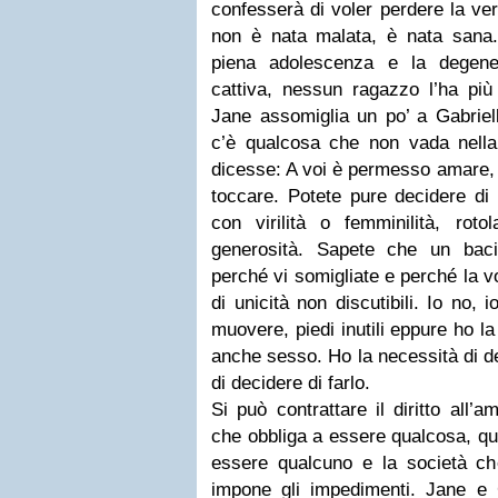
confesserà di voler perdere la ver
non è nata malata, è nata sana. 
piena adolescenza e la degene
cattiva, nessun ragazzo l’ha più
Jane assomiglia un po’ a Gabriel
c’è qualcosa che non vada nell
dicesse: A voi è permesso amare, f
toccare. Potete pure decidere di 
con virilità o femminilità, roto
generosità. Sapete che un bac
perché vi somigliate e perché la v
di unicità non discutibili. Io no,
muovere, piedi inutili eppure ho la
anche sesso. Ho la necessità di dec
di decidere di farlo.
Si può contrattare il diritto all
che obbliga a essere qualcosa, qu
essere qualcuno e la società che
impone gli impedimenti. Jane e G