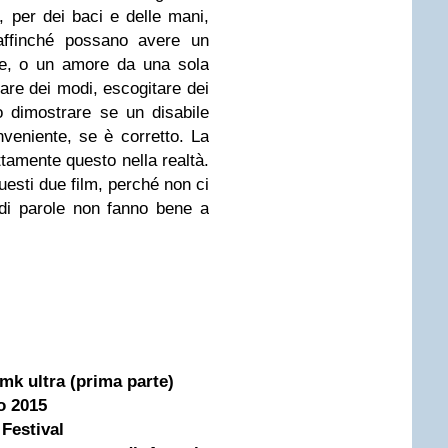
per dei baci e delle mani,
 affinché possano avere un
le, o un amore da una sola
re dei modi, escogitare dei
 dimostrare se un disabile
eniente, se è corretto. La
tamente questo nella realtà.
esti due film, perché non ci
i di parole non fanno bene a
 mk ultra (prima parte)
o 2015
Festival