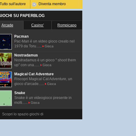
Tutto sull'autore
Diventa membro
 GIOCHI SU PAPERBLOG
Arcade
Casino'
Rompicapo
Pacman
Pac-Man é un video gioco creato nel
1979 da Toru......
Gioca
Nostradamus
Nostradamus è un gioco " shoot them
up" con una......
Gioca
Magical Cat Adventure
Riscopri Magical Cat Adventure, un
gioco d'arcade......
Gioca
Snake
Snake è un videogioco presente in
molti......
Gioca
Scopri lo spazio giochi di