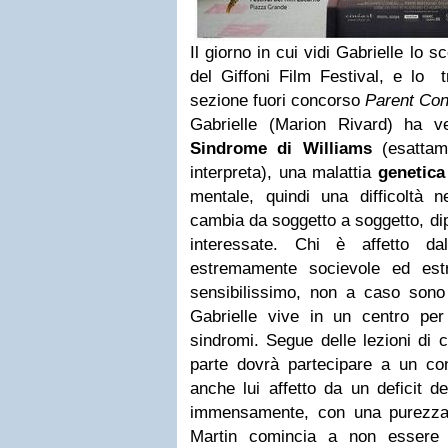
Il giorno in cui vidi Gabrielle lo s
del Giffoni Film Festival, e lo t
sezione fuori concorso
Parent Con
Gabrielle (Marion Rivard) ha ve
Sindrome di Williams
(esattame
interpreta), una malattia
genetica
mentale, quindi una difficoltà n
cambia da soggetto a soggetto, dip
interessate. Chi è affetto d
estremamente socievole ed est
sensibilissimo, non a caso sono 
Gabrielle vive in un centro per 
sindromi. Segue delle lezioni di c
parte dovrà partecipare a un con
anche lui affetto da un deficit d
immensamente, con una purezza
Martin comincia a non essere 