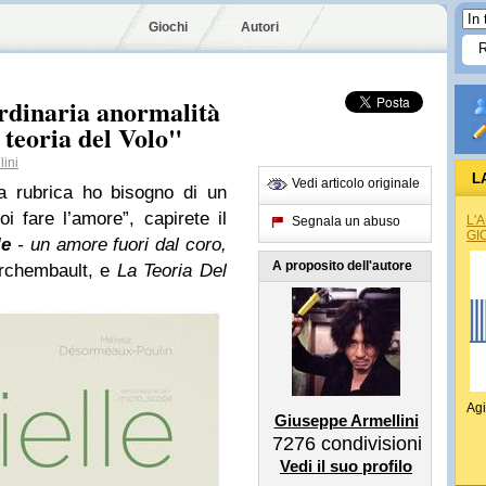
Giochi
Autori
ordinaria anormalità
 teoria del Volo"
ini
L
Vedi articolo originale
a rubrica ho bisogno di un
i fare l’amore”, capirete il
L'
Segnala un abuso
GI
le
- un amore fuori dal coro,
A proposito dell'autore
Archembault, e
La Teoria Del
Agi
Giuseppe Armellini
7276
condivisioni
Vedi il suo profilo