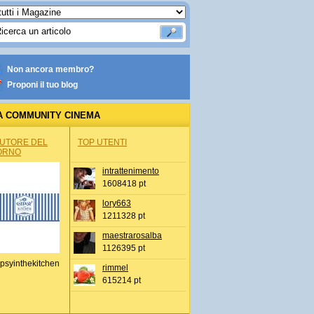
Non ancora membro?
Proponi il tuo blog
A COMMUNITY CINEMA
AUTORE DEL
TOP UTENTI
ORNO
intrattenimento
1608418 pt
lory663
1211328 pt
maestrarosalba
1126395 pt
psyinthekitchen
rimmel
615214 pt