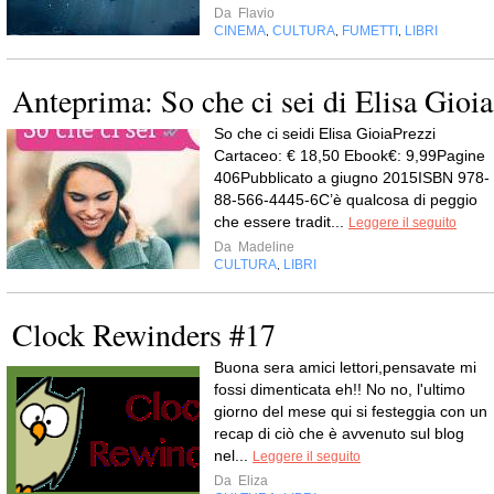
Da
Flavio
CINEMA
CULTURA
FUMETTI
LIBRI
,
,
,
Anteprima: So che ci sei di Elisa Gioia
So che ci seidi Elisa GioiaPrezzi
Cartaceo: € 18,50 Ebook€: 9,99Pagine
406Pubblicato a giugno 2015ISBN 978-
88-566-4445-6C’è qualcosa di peggio
che essere tradit...
Leggere il seguito
Da
Madeline
CULTURA
LIBRI
,
Clock Rewinders #17
Buona sera amici lettori,pensavate mi
fossi dimenticata eh!! No no, l'ultimo
giorno del mese qui si festeggia con un
recap di ciò che è avvenuto sul blog
nel...
Leggere il seguito
Da
Eliza