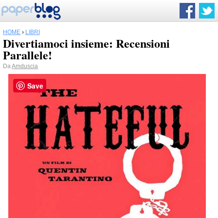
HOME
›
LIBRI
Divertiamoci insieme: Recensioni
Parallele!
Da
Amduscia
Save